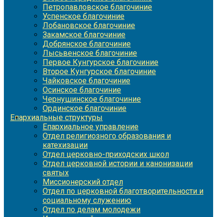
Петропавловское благочиние
Успенское благочиние
Лобановское благочиние
Закамское благочиние
Добрянское благочиние
Лысьвенское благочиние
Первое Кунгурское благочиние
Второе Кунгурское благочиние
Чайковское благочиние
Осинское благочиние
Чернушинское благочиние
Ординское благочиние
Епархиальные структуры
Епархиальное управление
Отдел религиозного образования и
катехизации
Отдел церковно-приходских школ
Отдел церковной истории и канонизации
святых
Миссионерский отдел
Отдел по церковной благотворительности и
социальному служению
Отдел по делам молодежи