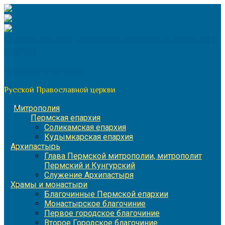
Перейти
к
содержимому
По благословению митрополита Пермского и Кунгурского
Игнатия
Пермская митрополия
Русской Православной церкви
Митрополия
Пермская епархия
Соликамская епархия
Кудымкарская епархия
Архипастырь
Глава Пермской митрополии, митрополит
Пермский и Кунгурский
Служение Архипастыря
Храмы и монастыри
Благочинные Пермской епархии
Монастырское благочиние
Первое городское благочиние
Второе Городское благочиние