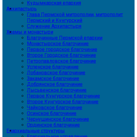
Кудымкарская епархия
Архипастырь
Глава Пермской митрополии, митрополит
Пермский и Кунгурский
Служение Архипастыря
Храмы и монастыри
Благочинные Пермской епархии
Монастырское благочиние
Первое городское благочиние
Второе Городское благочиние
Петропавловское благочиние
Успенское благочиние
Лобановское благочиние
Закамское благочиние
Добрянское благочиние
Лысьвенское благочиние
Первое Кунгурское благочиние
Второе Кунгурское благочиние
Чайковское благочиние
Осинское благочиние
Чернушинское благочиние
Ординское благочиние
Епархиальные структуры
Епархиальное управление