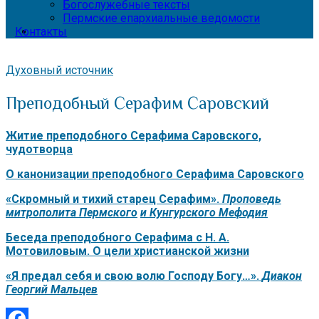
Богослужебные тексты
Пермские епархиальные ведомости
Контакты
Духовный источник
Преподобный Серафим Саровский
Житие преподобного Серафима Саровского,
чудотворца
О канонизации преподобного Серафима Саровского
«Скромный и тихий старец Серафим».
Проповедь
митрополита Пермского
и Кунгурского Мефодия
Беседа преподобного Серафима с Н. А.
Мотовиловым. О цели христианской жизни
«Я предал себя и свою волю Господу Богу…».
Диакон
Георгий Мальцев