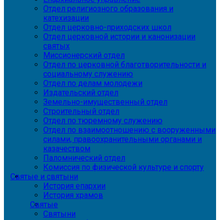
Отдел религиозного образования и
катехизации
Отдел церковно-приходских школ
Отдел церковной истории и канонизации
святых
Миссионерский отдел
Отдел по церковной благотворительности и
социальному служению
Отдел по делам молодежи
Издательский отдел
Земельно-имущественный отдел
Строительный отдел
Отдел по тюремному служению
Отдел по взаимоотношению с вооруженными
силами, правоохранительными органами и
казачеством
Паломнический отдел
Комиссия по физической культуре и спорту
Святые и святыни
История епархии
История храмов
Святые
Святыни