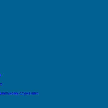
и
х
оциальному служению