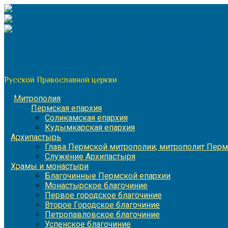
Перейти
к
содержимому
По благословению митрополита Пермского и Кунгурского 
Пермская митрополия
Русской Православной церкви
Митрополия
Пермская епархия
Соликамская епархия
Кудымкарская епархия
Архипастырь
Глава Пермской митрополии, митрополит Перм
Служение Архипастыря
Храмы и монастыри
Благочинные Пермской епархии
Монастырское благочиние
Первое городское благочиние
Второе Городское благочиние
Петропавловское благочиние
Успенское благочиние