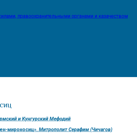
илами, правоохранительными органами и казачеством
осиц
рмский и Кунгурский Мефодий
жен-мироносиц».
Митрополит Серафим (Чичагов)