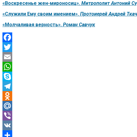
«Воскресенье жен-мироносиц».
Митрополит Антоний С
«Служили Ему своим имением».
Протоиерей Андрей Тка
«Молчаливая верность».
Роман Савчук
Facebook
Twitter
Email
WhatsApp
Skype
Telegram
Odnoklassniki
Mail.Ru
Viber
VK