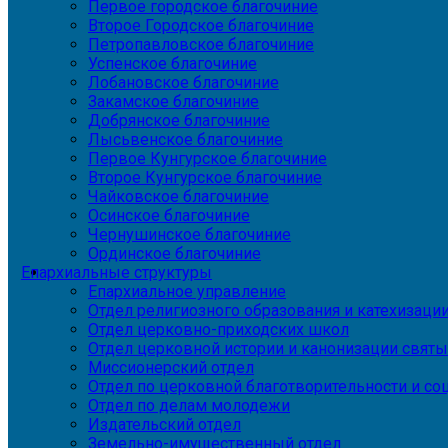
Первое городское благочиние
Второе Городское благочиние
Петропавловское благочиние
Успенское благочиние
Лобановское благочиние
Закамское благочиние
Добрянское благочиние
Лысьвенское благочиние
Первое Кунгурское благочиние
Второе Кунгурское благочиние
Чайковское благочиние
Осинское благочиние
Чернушинское благочиние
Ординское благочиние
Епархиальные структуры
Епархиальное управление
Отдел религиозного образования и катехизаци
Отдел церковно-приходских школ
Отдел церковной истории и канонизации святы
Миссионерский отдел
Отдел по церковной благотворительности и с
Отдел по делам молодежи
Издательский отдел
Земельно-имущественный отдел