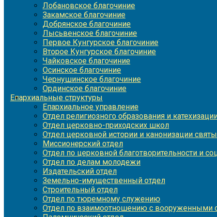
Лобановское благочиние
Закамское благочиние
Добрянское благочиние
Лысьвенское благочиние
Первое Кунгурское благочиние
Второе Кунгурское благочиние
Чайковское благочиние
Осинское благочиние
Чернушинское благочиние
Ординское благочиние
Епархиальные структуры
Епархиальное управление
Отдел религиозного образования и катехизаци
Отдел церковно-приходских школ
Отдел церковной истории и канонизации святы
Миссионерский отдел
Отдел по церковной благотворительности и с
Отдел по делам молодежи
Издательский отдел
Земельно-имущественный отдел
Строительный отдел
Отдел по тюремному служению
Отдел по взаимоотношению с вооруженными с