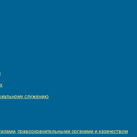
и
х
оциальному служению
илами, правоохранительными органами и казачеством