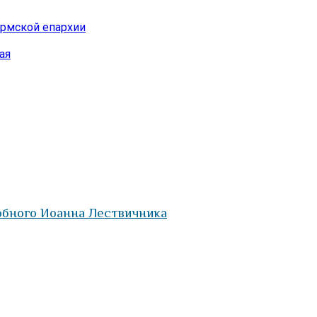
ермской епархии
ая
добного Иоанна Лествичника