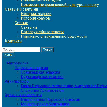
Паломнический отдел
Комиссия по физической культуре и спорту
Святые и святыни
История епархии
История храмов
Святые
Святыни
Богослужебные тексты
Пермские епархиальные ведомости
Контакты
Найти:
Меню
Митрополия
Пермская епархия
Соликамская епархия
Кудымкарская епархия
Архипастырь
Глава Пермской митрополии, митрополит Перм
Служение Архипастыря
Храмы и монастыри
Благочинные Пермской епархии
Монастырское благочиние