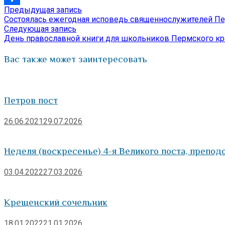
Предыдущая
Предыдущая запись
Навигация
Отправить
запись:
Состоялась ежегодная исповедь священнослужителей П
по
Следующая
Следующая запись
запись:
День православной книги для школьников Пермского кр
записям
Вас также может заинтересовать
Петров пост
26.06.2021
29.07.2026
Неделя (воскресенье) 4-я Великого поста, препо
03.04.2022
27.03.2026
Крещенский сочельник
18.01.2022
21.01.2026