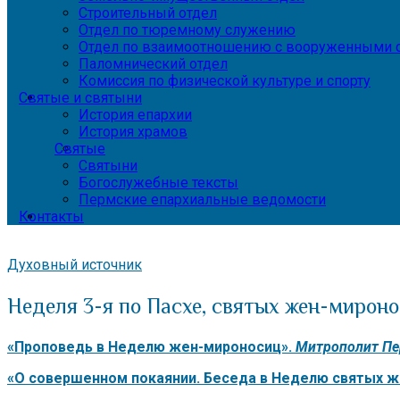
Строительный отдел
Отдел по тюремному служению
Отдел по взаимоотношению с вооруженными с
Паломнический отдел
Комиссия по физической культуре и спорту
Святые и святыни
История епархии
История храмов
Святые
Святыни
Богослужебные тексты
Пермские епархиальные ведомости
Контакты
Духовный источник
Неделя 3-я по Пасхе, святых жен-мирон
«Проповедь в Неделю жен-мироносиц».
Митрополит Пе
«О совершенном покаянии. Беседа в Неделю святых 