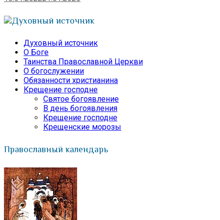
Духовный источник
Духовный источник
О Боге
Таинства Православной Церкви
О богослужении
Обязанности христианина
Крещение господне
Святое богоявление
В день богоявления
Крещение господне
Крещенские морозы
Православный календарь