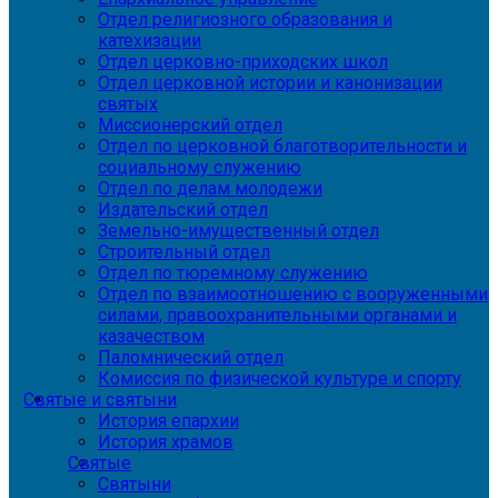
Отдел религиозного образования и
катехизации
Отдел церковно-приходских школ
Отдел церковной истории и канонизации
святых
Миссионерский отдел
Отдел по церковной благотворительности и
социальному служению
Отдел по делам молодежи
Издательский отдел
Земельно-имущественный отдел
Строительный отдел
Отдел по тюремному служению
Отдел по взаимоотношению с вооруженными
силами, правоохранительными органами и
казачеством
Паломнический отдел
Комиссия по физической культуре и спорту
Святые и святыни
История епархии
История храмов
Святые
Святыни