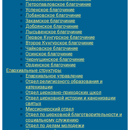
Петропавловское благочиние
Успенское благочиние
Лобановское благочиние
Закамское благочиние
Добрянское благочиние
Лысьвенское благочиние
Первое Кунгурское благочиние
Второе Кунгурское благочиние
Чайковское благочиние
Осинское благочиние
Чернушинское благочиние
Ординское благочиние
Епархиальные структуры
Епархиальное управление
Отдел религиозного образования и
катехизации
Отдел церковно-приходских школ
Отдел церковной истории и канонизации
святых
Миссионерский отдел
Отдел по церковной благотворительности и
социальному служению
Отдел по делам молодежи