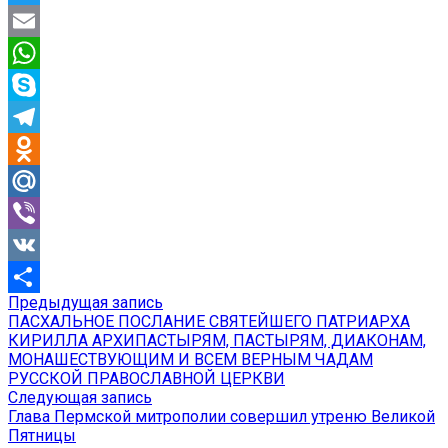
Twitter
Email
WhatsApp
Skype
Telegram
Odnoklassniki
Mail.Ru
Viber
VK
Предыдущая
Предыдущая запись
Навигация
Отправить
запись:
ПАСХАЛЬНОЕ ПОСЛАНИЕ СВЯТЕЙШЕГО ПАТРИАРХА
по
КИРИЛЛА АРХИПАСТЫРЯМ, ПАСТЫРЯМ, ДИАКОНАМ,
МОНАШЕСТВУЮЩИМ И ВСЕМ ВЕРНЫМ ЧАДАМ
записям
РУССКОЙ ПРАВОСЛАВНОЙ ЦЕРКВИ
Следующая
Следующая запись
запись:
Глава Пермской митрополии совершил утреню Великой
Пятницы