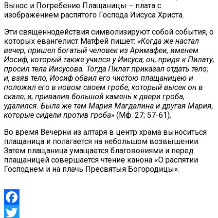
Вынос и Погребение Плащаницы – плата с
изображением распятого Господа Иисуса Христа.
Эти священнодействия символизируют собой события, о
которых евангелист Матфей пишет:
«Когда же настал
вечер, пришел богатый человек из Аримафеи, именем
Иосиф, который также учился у Иисуса; он, придя к Пилату,
просил тела Иисусова. Тогда Пилат приказал отдать тело;
и, взяв тело, Иосиф обвил его чистою плащаницею и
положил его в новом своем гробе, который высек он в
скале; и, привалив большой камень к двери гроба,
удалился. Была же там Мария Магдалина и другая Мария,
которые сидели против гроба»
(Мф. 27; 57-61).
Во время Вечерни из алтаря в центр храма выноситься
плащаница и полагается на небольшом возвышении.
Затем плащаница умащается благовониями и перед
плащаницей совершается чтение канона «О распятии
Господнем и на плачь Пресвятыя Богородицы».
Facebook