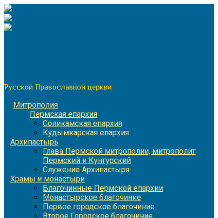
Перейти
к
содержимому
По благословению митрополита Пермского и Кунгурского
Игнатия
Пермская митрополия
Русской Православной церкви
Митрополия
Пермская епархия
Соликамская епархия
Кудымкарская епархия
Архипастырь
Глава Пермской митрополии, митрополит
Пермский и Кунгурский
Служение Архипастыря
Храмы и монастыри
Благочинные Пермской епархии
Монастырское благочиние
Первое городское благочиние
Второе Городское благочиние