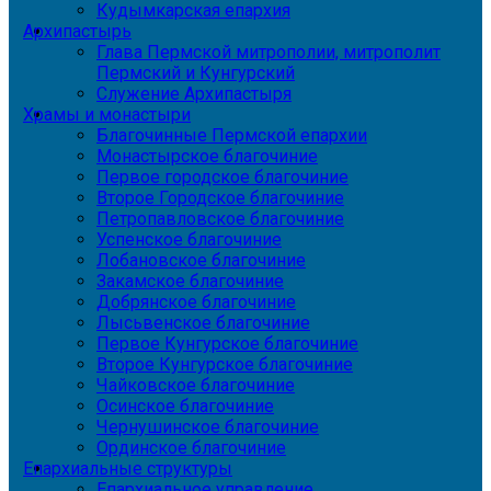
Кудымкарская епархия
Архипастырь
Глава Пермской митрополии, митрополит
Пермский и Кунгурский
Служение Архипастыря
Храмы и монастыри
Благочинные Пермской епархии
Монастырское благочиние
Первое городское благочиние
Второе Городское благочиние
Петропавловское благочиние
Успенское благочиние
Лобановское благочиние
Закамское благочиние
Добрянское благочиние
Лысьвенское благочиние
Первое Кунгурское благочиние
Второе Кунгурское благочиние
Чайковское благочиние
Осинское благочиние
Чернушинское благочиние
Ординское благочиние
Епархиальные структуры
Епархиальное управление