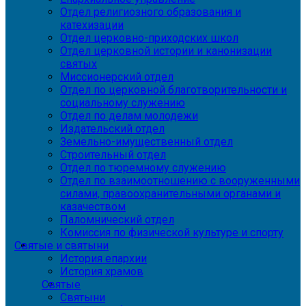
Отдел религиозного образования и
катехизации
Отдел церковно-приходских школ
Отдел церковной истории и канонизации
святых
Миссионерский отдел
Отдел по церковной благотворительности и
социальному служению
Отдел по делам молодежи
Издательский отдел
Земельно-имущественный отдел
Строительный отдел
Отдел по тюремному служению
Отдел по взаимоотношению с вооруженными
силами, правоохранительными органами и
казачеством
Паломнический отдел
Комиссия по физической культуре и спорту
Святые и святыни
История епархии
История храмов
Святые
Святыни