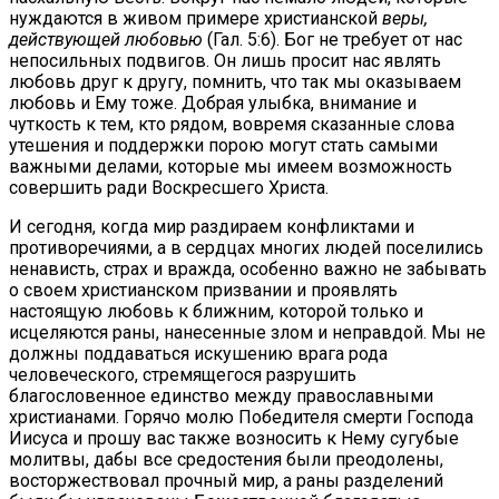
нуждаются в живом примере христианской
веры,
действующей любовью
(Гал. 5:6). Бог не требует от нас
непосильных подвигов. Он лишь просит нас являть
любовь друг к другу, помнить, что так мы оказываем
любовь и Ему тоже. Добрая улыбка, внимание и
чуткость к тем, кто рядом, вовремя сказанные слова
утешения и поддержки порою могут стать самыми
важными делами, которые мы имеем возможность
совершить ради Воскресшего Христа.
И сегодня, когда мир раздираем конфликтами и
противоречиями, а в сердцах многих людей поселились
ненависть, страх и вражда, особенно важно не забывать
о своем христианском призвании и проявлять
настоящую любовь к ближним, которой только и
исцеляются раны, нанесенные злом и неправдой. Мы не
должны поддаваться искушению врага рода
человеческого, стремящегося разрушить
благословенное единство между православными
христианами. Горячо молю Победителя смерти Господа
Иисуса и прошу вас также возносить к Нему сугубые
молитвы, дабы все средостения были преодолены,
восторжествовал прочный мир, а раны разделений