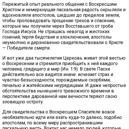
Пережитый опыт реального общения с Воскресшим
Христом и немеркнущая пасхальная радость окрыляли и
вдохновляли апостолов, шедших до пределов земли,
чтобы проповедовать прощение грехов и спасение,
которые мы получили через Восставшего от гроба
Господа Иисуса. Не страшась невзгод и жестоких
гонений, терпя бедствия и злоключения, апостолы
неумолчно и дерзновенно свидетельствовали о Христе
— Победителе смерти.
И вот уже два тысячелетия Церковь живет этой вестью
о Воскресении и стремится приобщить к ней
каждого
человека, грядущего в мир
(Ин. 1:9). В свете Пасхи
действительно все видится иначе: исчезает страх и
чувство безысходности, порождаемые скорбями,
печалью и житейскими неурядицами. И даже непростые
обстоятельства нынешнего тревожного времени в
перспективе дарованной нам вечности теряют свою
зловещую остроту.
Для свидетельства о Воскресшем Спасителе вовсе
необязательно идти или ехать куда-то далеко, подобно
апостолам, по всему миру распространившим
пасхальную весть. Вокруг нас немало людей, которые