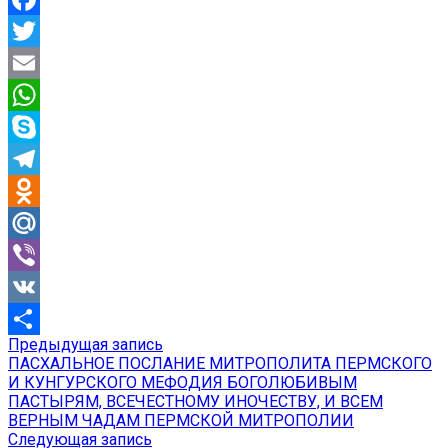
Facebook
Twitter
Email
WhatsApp
Skype
Telegram
Odnoklassniki
Mail.Ru
Viber
VK
Предыдущая
Предыдущая запись
Навигация
Отправить
запись:
ПАСХАЛЬНОЕ ПОСЛАНИЕ МИТРОПОЛИТА ПЕРМСКОГО
по
И КУНГУРСКОГО МЕФОДИЯ БОГОЛЮБИВЫМ
ПАСТЫРЯМ, ВСЕЧЕСТНОМУ ИНОЧЕСТВУ, И ВСЕМ
записям
ВЕРНЫМ ЧАДАМ ПЕРМСКОЙ МИТРОПОЛИИ
Следующая
Следующая запись