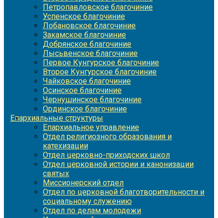
Петропавловское благочиние
Успенское благочиние
Лобановское благочиние
Закамское благочиние
Добрянское благочиние
Лысьвенское благочиние
Первое Кунгурское благочиние
Второе Кунгурское благочиние
Чайковское благочиние
Осинское благочиние
Чернушинское благочиние
Ординское благочиние
Епархиальные структуры
Епархиальное управление
Отдел религиозного образования и
катехизации
Отдел церковно-приходских школ
Отдел церковной истории и канонизации
святых
Миссионерский отдел
Отдел по церковной благотворительности и
социальному служению
Отдел по делам молодежи