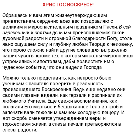
ХРИСТОС ВОСКРЕСЕ!
Обращаясь к вам этим жизнеутверждающим
приветствием, сердечно всех вас поздравляю с
великим и мироспасительным праздником Пасхи.
В сей
нареченный и святый день
мы преисполняемся такой
духовной радости и огромной благодарности Богу, столь
явно ощущаем силу и глубину любви Творца к человеку,
что порою сложно найти другие слова для выражения
наших чувств, кроме тех, с которыми жены-мироносицы
устремились к апостолам, дабы возвестить им о
чудесном событии, что они видели Господа.
Можно только представить, как непросто было
ученикам Спасителя поверить в реальность
произошедшего Воскресения. Ведь еще недавно они
своими глазами видели, как терзали и распинали их
любимого Учителя. Еще свежи воспоминания, как
полагали Его мертвое и бездыханное Тело во гроб и
запечатывали тяжелым камнем холодную пещеру. И
вот скорбь сменяется утверждением веры и
торжеством жизни, а слезы печали претворяются в
слезы радости.