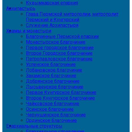
Кудымкарская епархия
Архипастырь
Глава Пермской митрополии, митрополит
Пермский и Кунгурский
Служение Архипастыря
Храмы и монастыри
Благочинные Пермской епархии
Монастырское благочиние
Первое городское благочиние
Второе Городское благочиние
Петропавловское благочиние
Успенское благочиние
Лобановское благочиние
Закамское благочиние
Добрянское благочиние
Лысьвенское благочиние
Первое Кунгурское благочиние
Второе Кунгурское благочиние
Чайковское благочиние
Осинское благочиние
Чернушинское благочиние
Ординское благочиние
Епархиальные структуры
Епархиальное управление