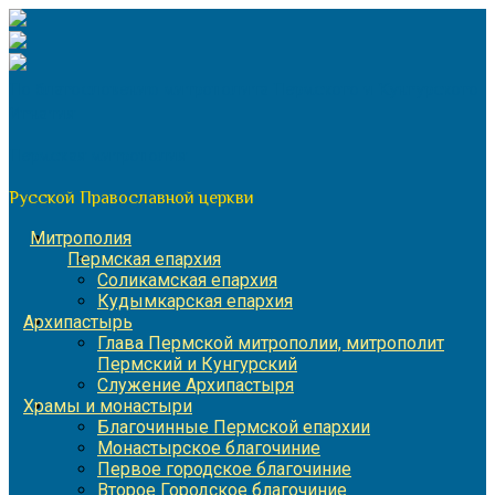
Перейти
к
содержимому
По благословению митрополита Пермского и Кунгурского
Игнатия
Пермская митрополия
Русской Православной церкви
Митрополия
Пермская епархия
Соликамская епархия
Кудымкарская епархия
Архипастырь
Глава Пермской митрополии, митрополит
Пермский и Кунгурский
Служение Архипастыря
Храмы и монастыри
Благочинные Пермской епархии
Монастырское благочиние
Первое городское благочиние
Второе Городское благочиние