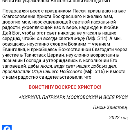
были бы уврачеваны Божественной благодатью.
Поздравляя всех с праздником Пасхи, призываю на вас
благословение Христа Воскресшего и желаю вам,
дорогие мои, неоскудевающей светлой пасхальной
радости, укрепляющей нас в вере, надежде и любви.
Дай Бог, чтобы этот свет никогда не угасал в наших
сердцах, чтобы
он всегда светил миру
(Мф. 5:14). А мы,
освящаясь неустанно словом Божиим — чтением
Евангелия, и приобщаясь Божественной благодати через
участие в Таинствах Церкви, неуклонно возрастали в
познании Господа и утверждались в исполнении Его
заповедей, дабы
люди, видя свет наших добрых дел,
прославляли Отца нашего Небесного
(Мф. 5:16) и вместе
с нами радостно свидетельствовали, что
ВОИСТИНУ ВОСКРЕС ХРИСТОС!
+КИРИЛЛ, ПАТРИАРХ МОСКОВСКИЙ И ВСЕЯ РУСИ
Пасха Христова,
2022 год