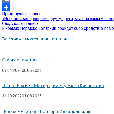
VK
Предыдущая
Предыдущая запись
Навигация
Отправить
запись:
«Испрашивая прощения друг у друга, мы тем самым сове
по
Следующая
Следующая запись
запись:
В храмах Пермской епархии пройдет сбор средств в по
записям
Вас также может заинтересовать
О богослужении
09.04.2021
08.06.2021
Икона Божией Матери, именуемая «Казанская»
31.10.2022
01.08.2025
Великомученица Варвара Илиопольская