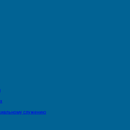
и
х
оциальному служению