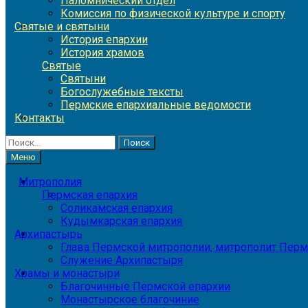
Паломнический отдел
Комиссия по физической культуре и спорту
Святые и святыни
История епархии
История храмов
Святые
Святыни
Богослужебные тексты
Пермские епархиальные ведомости
Контакты
Найти:
Меню
Митрополия
Пермская епархия
Соликамская епархия
Кудымкарская епархия
Архипастырь
Глава Пермской митрополии, митрополит Перм
Служение Архипастыря
Храмы и монастыри
Благочинные Пермской епархии
Монастырское благочиние