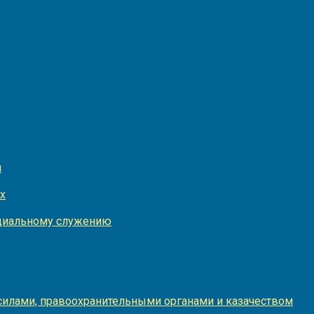
и
х
оциальному служению
илами, правоохранительными органами и казачеством