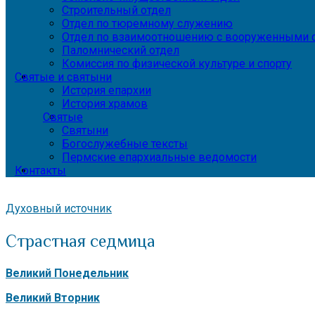
Строительный отдел
Отдел по тюремному служению
Отдел по взаимоотношению с вооруженными с
Паломнический отдел
Комиссия по физической культуре и спорту
Святые и святыни
История епархии
История храмов
Святые
Святыни
Богослужебные тексты
Пермские епархиальные ведомости
Контакты
Духовный источник
Страстная седмица
Великий Понедельник
Великий Вторник