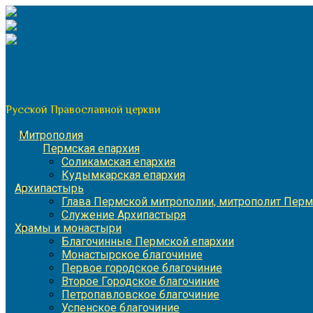
Перейти
к
содержимому
По благословению митрополита Пермского и Кунгурского 
Пермская митрополия
Русской Православной церкви
Митрополия
Пермская епархия
Соликамская епархия
Кудымкарская епархия
Архипастырь
Глава Пермской митрополии, митрополит Перм
Служение Архипастыря
Храмы и монастыри
Благочинные Пермской епархии
Монастырское благочиние
Первое городское благочиние
Второе Городское благочиние
Петропавловское благочиние
Успенское благочиние