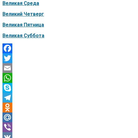
Великая Среда
Великий Четверг
Великая Пятница
Великая Суббота
Facebook
Twitter
Email
WhatsApp
Skype
Telegram
Odnoklassniki
Mail.Ru
Viber