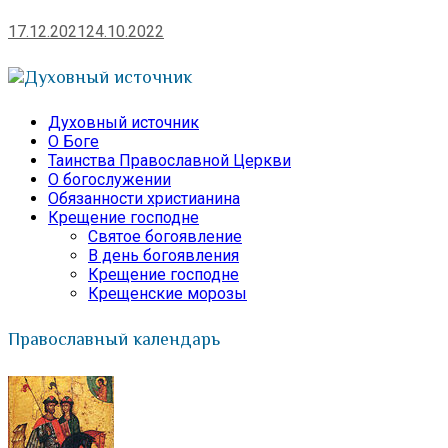
17.12.2021
24.10.2022
Духовный источник
Духовный источник
О Боге
Таинства Православной Церкви
О богослужении
Обязанности христианина
Крещение господне
Святое богоявление
В день богоявления
Крещение господне
Крещенские морозы
Православный календарь