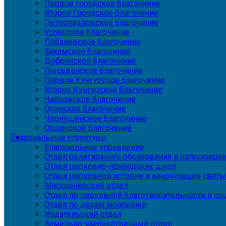
Первое городское благочиние
Второе Городское благочиние
Петропавловское благочиние
Успенское благочиние
Лобановское благочиние
Закамское благочиние
Добрянское благочиние
Лысьвенское благочиние
Первое Кунгурское благочиние
Второе Кунгурское благочиние
Чайковское благочиние
Осинское благочиние
Чернушинское благочиние
Ординское благочиние
Епархиальные структуры
Епархиальное управление
Отдел религиозного образования и катехизаци
Отдел церковно-приходских школ
Отдел церковной истории и канонизации святы
Миссионерский отдел
Отдел по церковной благотворительности и с
Отдел по делам молодежи
Издательский отдел
Земельно-имущественный отдел