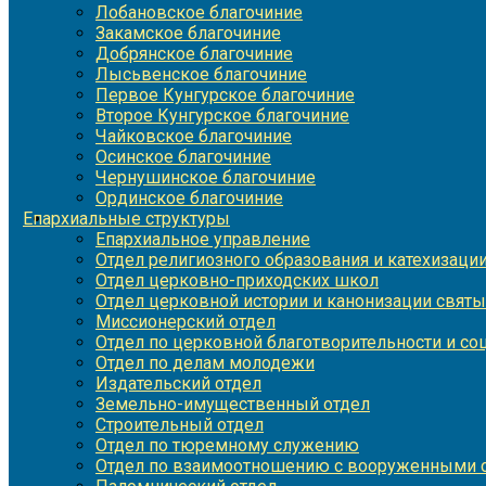
Лобановское благочиние
Закамское благочиние
Добрянское благочиние
Лысьвенское благочиние
Первое Кунгурское благочиние
Второе Кунгурское благочиние
Чайковское благочиние
Осинское благочиние
Чернушинское благочиние
Ординское благочиние
Епархиальные структуры
Епархиальное управление
Отдел религиозного образования и катехизаци
Отдел церковно-приходских школ
Отдел церковной истории и канонизации святы
Миссионерский отдел
Отдел по церковной благотворительности и с
Отдел по делам молодежи
Издательский отдел
Земельно-имущественный отдел
Строительный отдел
Отдел по тюремному служению
Отдел по взаимоотношению с вооруженными с