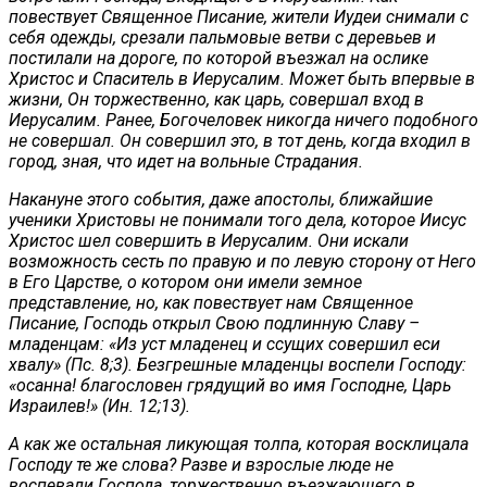
повествует Священное Писание, жители Иудеи снимали с
себя одежды, срезали пальмовые ветви с деревьев и
постилали на дороге, по которой въезжал на ослике
Христос и Спаситель в Иерусалим. Может быть впервые в
жизни, Он торжественно, как царь, совершал вход в
Иерусалим. Ранее, Богочеловек никогда ничего подобного
не совершал. Он совершил это, в тот день, когда входил в
город, зная, что идет на вольные Страдания.
Накануне этого события, даже апостолы, ближайшие
ученики Христовы не понимали того дела, которое Иисус
Христос шел совершить в Иерусалим. Они искали
возможность сесть по правую и по левую сторону от Него
в Его Царстве, о котором они имели земное
представление, но, как повествует нам Священное
Писание, Господь открыл Свою подлинную Славу –
младенцам: «Из уст младенец и ссущих совершил еси
хвалу» (Пс. 8;3). Безгрешные младенцы воспели Господу:
«осанна! благословен грядущий во имя Господне, Царь
Израилев!» (Ин. 12;13).
А как же остальная ликующая толпа, которая восклицала
Господу те же слова? Разве и взрослые люде не
воспевали Господа, торжественно въезжающего в