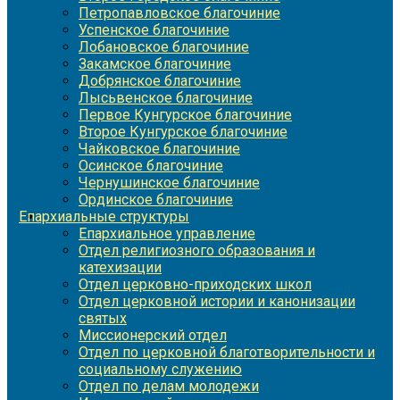
Петропавловское благочиние
Успенское благочиние
Лобановское благочиние
Закамское благочиние
Добрянское благочиние
Лысьвенское благочиние
Первое Кунгурское благочиние
Второе Кунгурское благочиние
Чайковское благочиние
Осинское благочиние
Чернушинское благочиние
Ординское благочиние
Епархиальные структуры
Епархиальное управление
Отдел религиозного образования и
катехизации
Отдел церковно-приходских школ
Отдел церковной истории и канонизации
святых
Миссионерский отдел
Отдел по церковной благотворительности и
социальному служению
Отдел по делам молодежи