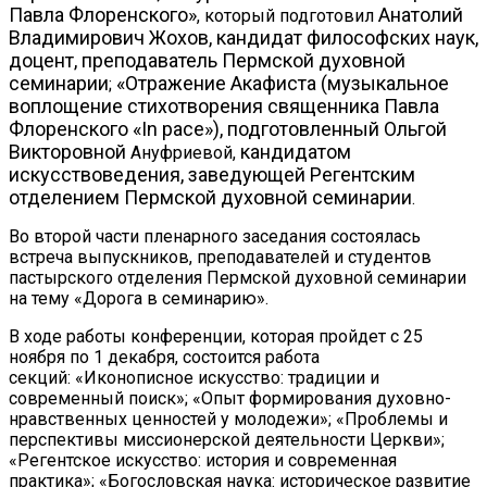
Павла Флоренского»
Анатолий
, который подготовил
Владимирович
Жохов, кандидат философских наук,
доцент, преподаватель Пермской духовной
семинарии
«Отражение Акафиста (музыкальное
;
воплощение стихотворения священника Павла
Флоренского «In pace»), подготовленный Ольгой
Викторовной
кандидатом
Ануфриевой,
искусствоведения, заведующей Регентским
отделением Пермской духовной семинарии
.
Во второй части пленарного заседания состоялась
встреча выпускников, преподавателей и студентов
пастырского отделения Пермской духовной семинарии
на тему «Дорога в семинарию».
В ходе работы конференции, которая пройдет с 25
ноября по 1 декабря, состоится работа
секций: «Иконописное искусство: традиции и
современный поиск»; «Опыт формирования духовно-
нравственных ценностей у молодежи»; «Проблемы и
перспективы миссионерской деятельности Церкви»;
«Регентское искусство: история и современная
практика»; «Богословская наука: историческое развитие