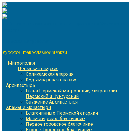
Перейти
к
содержимому
По благословению митрополита Пермского и Кунгурского
Игнатия
Пермская митрополия
Русской Православной церкви
Митрополия
Пермская епархия
Соликамская епархия
Кудымкарская епархия
Архипастырь
Глава Пермской митрополии, митрополит
Пермский и Кунгурский
Служение Архипастыря
Храмы и монастыри
Благочинные Пермской епархии
Монастырское благочиние
Первое городское благочиние
Второе Городское благочиние