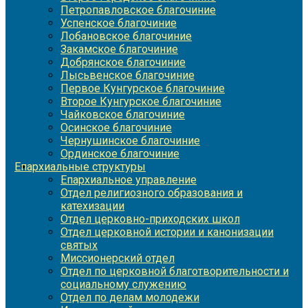
Петропавловское благочиние
Успенское благочиние
Лобановское благочиние
Закамское благочиние
Добрянское благочиние
Лысьвенское благочиние
Первое Кунгурское благочиние
Второе Кунгурское благочиние
Чайковское благочиние
Осинское благочиние
Чернушинское благочиние
Ординское благочиние
Епархиальные структуры
Епархиальное управление
Отдел религиозного образования и
катехизации
Отдел церковно-приходских школ
Отдел церковной истории и канонизации
святых
Миссионерский отдел
Отдел по церковной благотворительности и
социальному служению
Отдел по делам молодежи