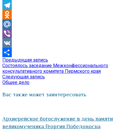
Skype
Telegram
Odnoklassniki
Mail.Ru
Viber
VK
Предыдущая
Предыдущая запись
Навигация
Отправить
запись:
Состоялось заседание Межконфессионального
по
консультативного комитета Пермского края
Следующая
Следующая запись
записям
запись:
Общее дело
Вас также может заинтересовать
Архиерейское богослужение в день памяти
великомученика Георгия Победоносца