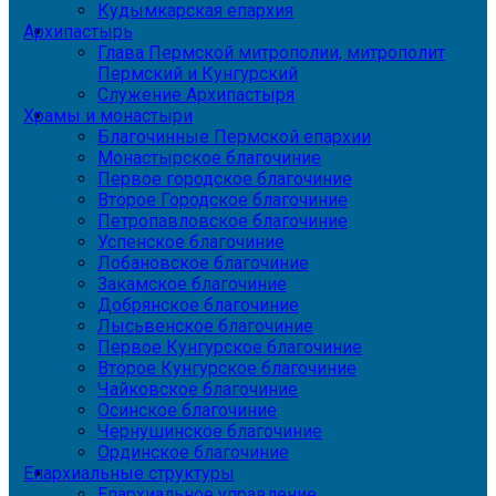
Кудымкарская епархия
Архипастырь
Глава Пермской митрополии, митрополит
Пермский и Кунгурский
Служение Архипастыря
Храмы и монастыри
Благочинные Пермской епархии
Монастырское благочиние
Первое городское благочиние
Второе Городское благочиние
Петропавловское благочиние
Успенское благочиние
Лобановское благочиние
Закамское благочиние
Добрянское благочиние
Лысьвенское благочиние
Первое Кунгурское благочиние
Второе Кунгурское благочиние
Чайковское благочиние
Осинское благочиние
Чернушинское благочиние
Ординское благочиние
Епархиальные структуры
Епархиальное управление