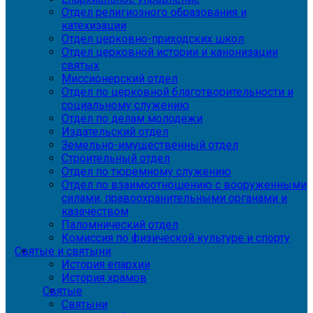
Отдел религиозного образования и
катехизации
Отдел церковно-приходских школ
Отдел церковной истории и канонизации
святых
Миссионерский отдел
Отдел по церковной благотворительности и
социальному служению
Отдел по делам молодежи
Издательский отдел
Земельно-имущественный отдел
Строительный отдел
Отдел по тюремному служению
Отдел по взаимоотношению с вооруженными
силами, правоохранительными органами и
казачеством
Паломнический отдел
Комиссия по физической культуре и спорту
Святые и святыни
История епархии
История храмов
Святые
Святыни