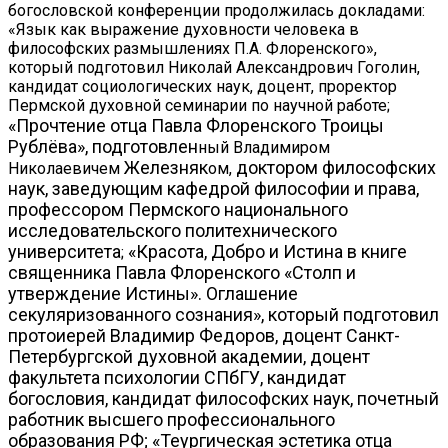
богословской конференции продолжилась докладами:
«Язык как выражение духовности человека в
философских размышлениях П.А. Флоренского»,
который подготовил Николай Александрович Гоголин,
кандидат социологических наук, доцент, проректор
Пермской духовной семинарии по научной работе;
«Прочтение отца Павла Флоренского Троицы
Рублёва», подготовлен
ный Владимиром
Железняк
доктором философских
Николаевичем
ом,
наук, заведующим кафедрой философии и права,
профессором Пермского национального
исследовательского политехнического
университета
«Красота, Добро и Истина в книге
;
священника Павла Флоренского
«Столп и
утверждение Истины». Оглашение
секуляризованного сознания», который подготовил
протоиерей Владимир Федоров, доцент Санкт-
Петербургской духовной академии, доцент
факультета психологии СПбГУ, кандидат
богословия, кандидат философских наук, почетный
работник высшего профессионального
образования РФ; «Теургическая эстетика отца