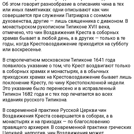
Об этом говорит разнообразие в описаниях чина в тех
или иных памятниках: одни описывают как чин
совершается при служении Патриарха с сонмом
духовенства, другие — лишь священника с диаконом. В
монастырском рукописном Типиконе XVII века,
отмечено, что чин Воздвижения Креста в соборных
храмах бывает в любой день, а в других — только в те
годы, когда Крестовоздвижение приходится на субботу
или воскресенье.
В старопечатном московском Типиконе 1641 года
появилось указание о том, что Крест воздвигают только
в соборных храмах и монастырях, а в обычных
приходских храмах на Крестовоздвижение бывает лишь
поклонение Кресту, по чину Крестопоклонной недели.
Это указание было перенесено и в исправленный
Типикон 1682 года и с тех пор печатается во всех
изданиях русского Типикона.
В современной практике Русской Церкви чин
Воздвижения Креста совершается в соборах, а в
монастырях и на приходах — по благословению
правящего архиерея. В современной практике греческих
Церквей, напротив, чин Воздвижения может