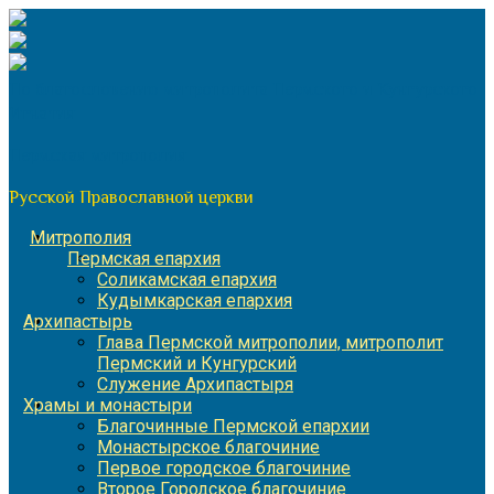
Перейти
к
содержимому
По благословению митрополита Пермского и Кунгурского
Игнатия
Пермская митрополия
Русской Православной церкви
Митрополия
Пермская епархия
Соликамская епархия
Кудымкарская епархия
Архипастырь
Глава Пермской митрополии, митрополит
Пермский и Кунгурский
Служение Архипастыря
Храмы и монастыри
Благочинные Пермской епархии
Монастырское благочиние
Первое городское благочиние
Второе Городское благочиние