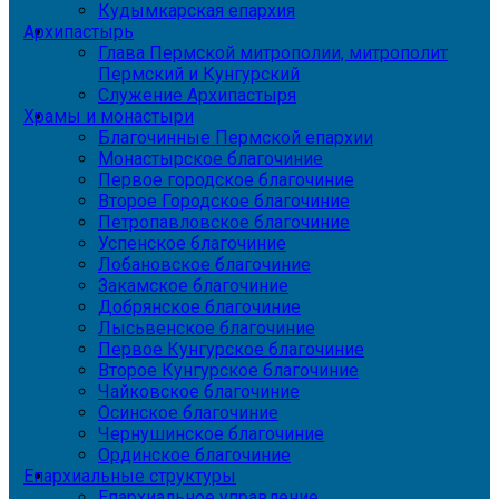
Кудымкарская епархия
Архипастырь
Глава Пермской митрополии, митрополит
Пермский и Кунгурский
Служение Архипастыря
Храмы и монастыри
Благочинные Пермской епархии
Монастырское благочиние
Первое городское благочиние
Второе Городское благочиние
Петропавловское благочиние
Успенское благочиние
Лобановское благочиние
Закамское благочиние
Добрянское благочиние
Лысьвенское благочиние
Первое Кунгурское благочиние
Второе Кунгурское благочиние
Чайковское благочиние
Осинское благочиние
Чернушинское благочиние
Ординское благочиние
Епархиальные структуры
Епархиальное управление