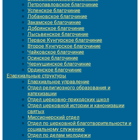
Петропавловское благочиние
Успенское благочиние
Лобановское благочиние
Закамское благочиние
Добрянское благочиние
Лысьвенское благочиние
Первое Кунгурское благочиние
Второе Кунгурское благочиние
Чайковское благочиние
Осинское благочиние
Чернушинское благочиние
Ординское благочиние
Епархиальные структуры
Епархиальное управление
Отдел религиозного образования и
катехизации
Отдел церковно-приходских школ
Отдел церковной истории и канонизации
святых
Миссионерский отдел
Отдел по церковной благотворительности и
социальному служению
Отдел по делам молодежи