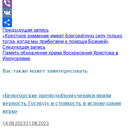
Mail.Ru
Viber
VK
Предыдущая
Предыдущая запись
Навигация
Отправить
запись:
«Крестное знамение имеет благодатную силу только
по
тогда, когда мы прибегаем к помощи Божией»
Следующая
Следующая запись
записям
запись:
Память обновления храма Воскресения Христова в
Иерусалиме
Вас также может заинтересовать
«Белогорские преподобномученики явили
верность Господу и стойкость в исповедании
веры»
14.08.2023
31.08.2023