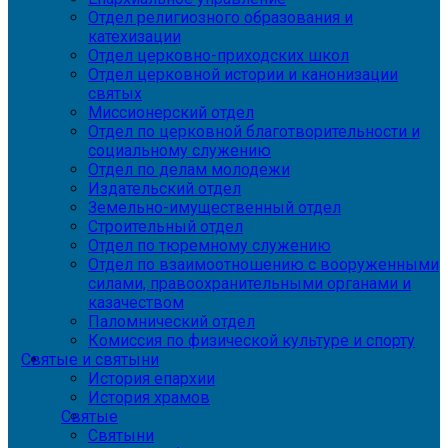
Отдел религиозного образования и
катехизации
Отдел церковно-приходских школ
Отдел церковной истории и канонизации
святых
Миссионерский отдел
Отдел по церковной благотворительности и
социальному служению
Отдел по делам молодежи
Издательский отдел
Земельно-имущественный отдел
Строительный отдел
Отдел по тюремному служению
Отдел по взаимоотношению с вооруженными
силами, правоохранительными органами и
казачеством
Паломнический отдел
Комиссия по физической культуре и спорту
Святые и святыни
История епархии
История храмов
Святые
Святыни