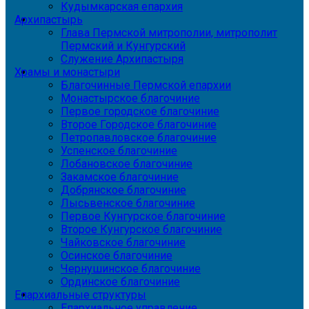
Кудымкарская епархия
Архипастырь
Глава Пермской митрополии, митрополит
Пермский и Кунгурский
Служение Архипастыря
Храмы и монастыри
Благочинные Пермской епархии
Монастырское благочиние
Первое городское благочиние
Второе Городское благочиние
Петропавловское благочиние
Успенское благочиние
Лобановское благочиние
Закамское благочиние
Добрянское благочиние
Лысьвенское благочиние
Первое Кунгурское благочиние
Второе Кунгурское благочиние
Чайковское благочиние
Осинское благочиние
Чернушинское благочиние
Ординское благочиние
Епархиальные структуры
Епархиальное управление