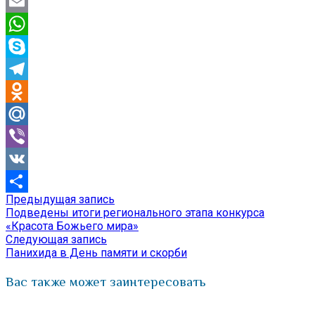
Twitter
Email
WhatsApp
Skype
Telegram
Odnoklassniki
Mail.Ru
Viber
VK
Предыдущая
Предыдущая запись
Навигация
Отправить
запись:
Подведены итоги регионального этапа конкурса
по
«Красота Божьего мира»
Следующая
Следующая запись
записям
запись:
Панихида в День памяти и скорби
Вас также может заинтересовать