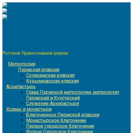
Перейти
к
содержимому
По благословению митрополита Пермского и Кунгурского
Игнатия
Пермская митрополия
Русской Православной церкви
Митрополия
Пермская епархия
Соликамская епархия
Кудымкарская епархия
Архипастырь
Глава Пермской митрополии, митрополит
Пермский и Кунгурский
Служение Архипастыря
Храмы и монастыри
Благочинные Пермской епархии
Монастырское благочиние
Первое городское благочиние
Второе Городское благочиние