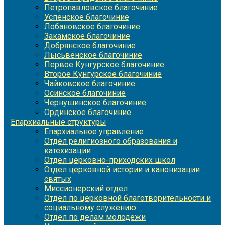
Петропавловское благочиние
Успенское благочиние
Лобановское благочиние
Закамское благочиние
Добрянское благочиние
Лысьвенское благочиние
Первое Кунгурское благочиние
Второе Кунгурское благочиние
Чайковское благочиние
Осинское благочиние
Чернушинское благочиние
Ординское благочиние
Епархиальные структуры
Епархиальное управление
Отдел религиозного образования и
катехизации
Отдел церковно-приходских школ
Отдел церковной истории и канонизации
святых
Миссионерский отдел
Отдел по церковной благотворительности и
социальному служению
Отдел по делам молодежи