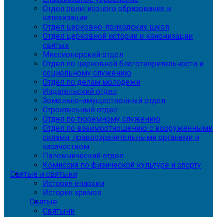
Отдел религиозного образования и
катехизации
Отдел церковно-приходских школ
Отдел церковной истории и канонизации
святых
Миссионерский отдел
Отдел по церковной благотворительности и
социальному служению
Отдел по делам молодежи
Издательский отдел
Земельно-имущественный отдел
Строительный отдел
Отдел по тюремному служению
Отдел по взаимоотношению с вооруженными
силами, правоохранительными органами и
казачеством
Паломнический отдел
Комиссия по физической культуре и спорту
Святые и святыни
История епархии
История храмов
Святые
Святыни