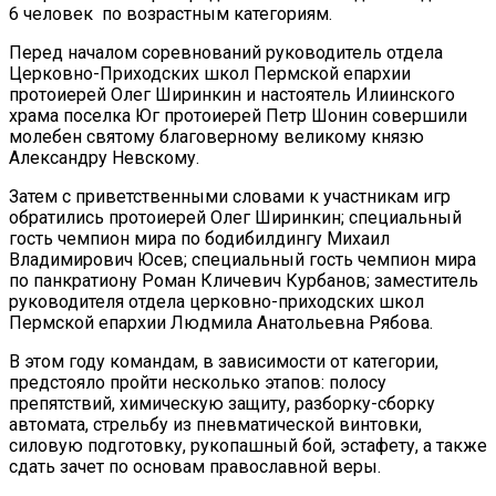
6 человек по возрастным категориям.
Перед началом соревнований руководитель отдела
Церковно-Приходских школ Пермской епархии
протоиерей Олег Ширинкин и настоятель Илиинского
храма поселка Юг протоиерей Петр Шонин совершили
молебен святому благоверному великому князю
Александру Невскому.
Затем с приветственными словами к участникам игр
обратились протоиерей Олег Ширинкин; специальный
гость чемпион мира по бодибилдингу Михаил
Владимирович Юсев; специальный гость чемпион мира
по панкратиону Роман Кличевич Курбанов; заместитель
руководителя отдела церковно-приходских школ
Пермской епархии Людмила Анатольевна Рябова.
В этом году командам, в зависимости от категории,
предстояло пройти несколько этапов: полосу
препятствий, химическую защиту, разборку-сборку
автомата, стрельбу из пневматической винтовки,
силовую подготовку, рукопашный бой, эстафету, а также
сдать зачет по основам православной веры.