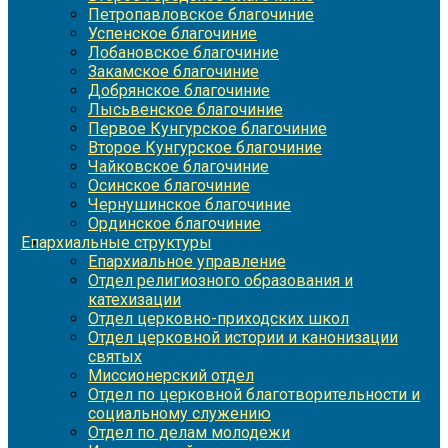
Петропавловское благочиние
Успенское благочиние
Лобановское благочиние
Закамское благочиние
Добрянское благочиние
Лысьвенское благочиние
Первое Кунгурское благочиние
Второе Кунгурское благочиние
Чайковское благочиние
Осинское благочиние
Чернушинское благочиние
Ординское благочиние
Епархиальные структуры
Епархиальное управление
Отдел религиозного образования и
катехизации
Отдел церковно-приходских школ
Отдел церковной истории и канонизации
святых
Миссионерский отдел
Отдел по церковной благотворительности и
социальному служению
Отдел по делам молодежи