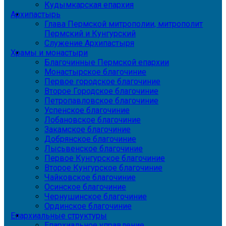
Кудымкарская епархия
Архипастырь
Глава Пермской митрополии, митрополит
Пермский и Кунгурский
Служение Архипастыря
Храмы и монастыри
Благочинные Пермской епархии
Монастырское благочиние
Первое городское благочиние
Второе Городское благочиние
Петропавловское благочиние
Успенское благочиние
Лобановское благочиние
Закамское благочиние
Добрянское благочиние
Лысьвенское благочиние
Первое Кунгурское благочиние
Второе Кунгурское благочиние
Чайковское благочиние
Осинское благочиние
Чернушинское благочиние
Ординское благочиние
Епархиальные структуры
Епархиальное управление