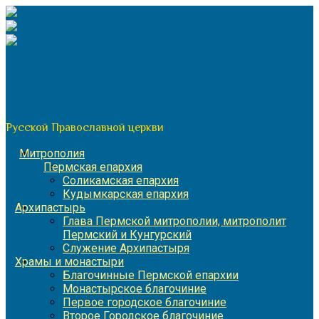
Перейти
к
содержимому
По благословению митрополита Пермского и Кунгурского
Игнатия
Пермская митрополия
Русской Православной церкви
Митрополия
Пермская епархия
Соликамская епархия
Кудымкарская епархия
Архипастырь
Глава Пермской митрополии, митрополит
Пермский и Кунгурский
Служение Архипастыря
Храмы и монастыри
Благочинные Пермской епархии
Монастырское благочиние
Первое городское благочиние
Второе Городское благочиние