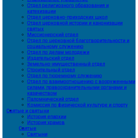
Отдел религиозного образования и
катехизации
Отдел церковно-приходских школ
Отдел церковной истории и канонизации
святых
Миссионерский отдел
Отдел по церковной благотворительности и
социальному служению
Отдел по делам молодежи
Издательский отдел
Земельно-имущественный отдел
Строительный отдел
Отдел по тюремному служению
Отдел по взаимоотношению с вооруженными
силами, правоохранительными органами и
казачеством
Паломнический отдел
Комиссия по физической культуре и спорту
Святые и святыни
История епархии
История храмов
Святые
Святыни