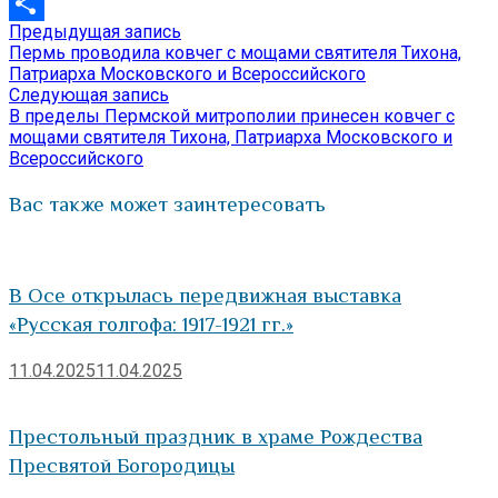
VK
Предыдущая
Предыдущая запись
Навигация
Отправить
запись:
Пермь проводила ковчег с мощами святителя Тихона,
по
Патриарха Московского и Всероссийского
Следующая
Следующая запись
записям
запись:
В пределы Пермской митрополии принесен ковчег с
мощами святителя Тихона, Патриарха Московского и
Всероссийского
Вас также может заинтересовать
В Осе открылась передвижная выставка
«Русская голгофа: 1917-1921 гг.»
11.04.2025
11.04.2025
Престольный праздник в храме Рождества
Пресвятой Богородицы