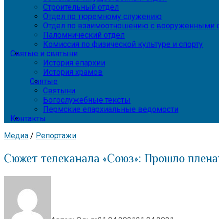
Строительный отдел
Отдел по тюремному служению
Отдел по взаимоотношению с вооруженными с
Паломнический отдел
Комиссия по физической культуре и спорту
Святые и святыни
История епархии
История храмов
Святые
Святыни
Богослужебные тексты
Пермские епархиальные ведомости
Контакты
Медиа
/
Репортажи
Сюжет телеканала «Союз»: Прошло плена