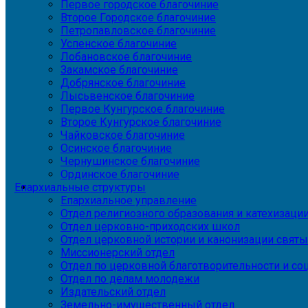
Первое городское благочиние
Второе Городское благочиние
Петропавловское благочиние
Успенское благочиние
Лобановское благочиние
Закамское благочиние
Добрянское благочиние
Лысьвенское благочиние
Первое Кунгурское благочиние
Второе Кунгурское благочиние
Чайковское благочиние
Осинское благочиние
Чернушинское благочиние
Ординское благочиние
Епархиальные структуры
Епархиальное управление
Отдел религиозного образования и катехизаци
Отдел церковно-приходских школ
Отдел церковной истории и канонизации святы
Миссионерский отдел
Отдел по церковной благотворительности и с
Отдел по делам молодежи
Издательский отдел
Земельно-имущественный отдел