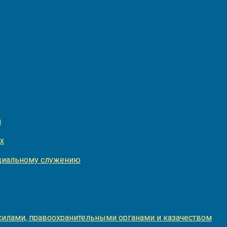
и
х
оциальному служению
илами, правоохранительными органами и казачеством