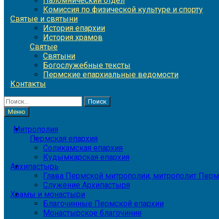
Паломнический отдел
Комиссия по физической культуре и спорту
Святые и святыни
История епархии
История храмов
Святые
Святыни
Богослужебные тексты
Пермские епархиальные ведомости
Контакты
Найти:
Меню
Митрополия
Пермская епархия
Соликамская епархия
Кудымкарская епархия
Архипастырь
Глава Пермской митрополии, митрополит Перм
Служение Архипастыря
Храмы и монастыри
Благочинные Пермской епархии
Монастырское благочиние