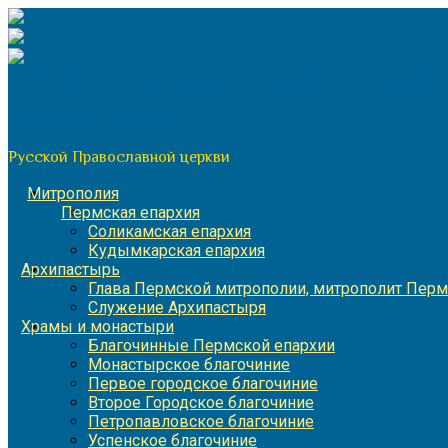
Перейти
к
содержимому
По благословению митрополита Пермского и Кунгурского 
Пермская митрополия
Русской Православной церкви
Митрополия
Пермская епархия
Соликамская епархия
Кудымкарская епархия
Архипастырь
Глава Пермской митрополии, митрополит Перм
Служение Архипастыря
Храмы и монастыри
Благочинные Пермской епархии
Монастырское благочиние
Первое городское благочиние
Второе Городское благочиние
Петропавловское благочиние
Успенское благочиние