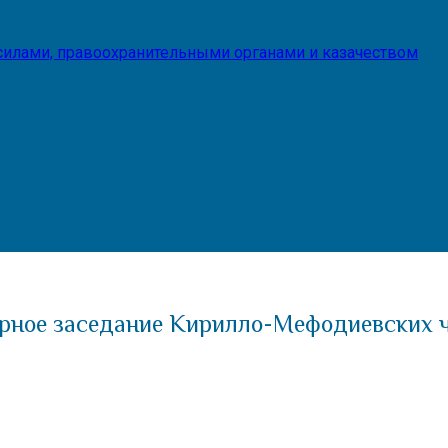
илами, правоохранительными органами и казачеством
рное заседание Кирилло-Мефодиевских чт