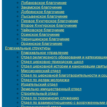
Лобановское благочиние
Закамское благочиние
Добрянское благочиние
Лысьвенское благочиние
Первое Кунгурское благочиние
Второе Кунгурское благочиние
Чайковское благочиние
Осинское благочиние
Чернушинское благочиние
Ординское благочиние
Епархиальные структуры
Епархиальное управление
Отдел религиозного образования и катехизаци
Отдел церковно-приходских школ
Отдел церковной истории и канонизации святы
Миссионерский отдел
Отдел по церковной благотворительности и с
Отдел по делам молодежи
Издательский отдел
Земельно-имущественный отдел
Строительный отдел
Отдел по тюремному служению
Отдел по взаимоотношению с вооруженными с