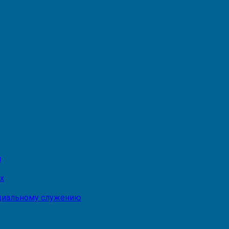
и
х
оциальному служению