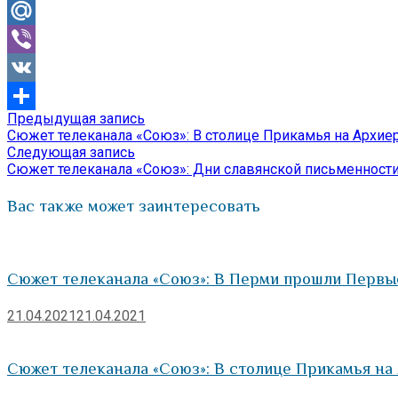
Odnoklassniki
Mail.Ru
Viber
VK
Предыдущая
Предыдущая запись
Навигация
Отправить
запись:
Сюжет телеканала «Союз»: В столице Прикамья на Архиер
по
Следующая
Следующая запись
запись:
Сюжет телеканала «Союз»: Дни славянской письменности 
записям
Вас также может заинтересовать
Сюжет телеканала «Союз»: В Перми прошли Первые
21.04.2021
21.04.2021
Сюжет телеканала «Союз»: В столице Прикамья на 