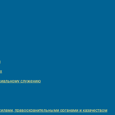
и
х
оциальному служению
илами, правоохранительными органами и казачеством