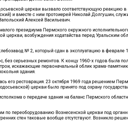
сьевской церкви вызвало соответствующую реакцию в орг
зский) и вместе с ним протоиерей Николай Долгушин, слу
Запольский Алексей Васильевич.
 малого президиума Пермского окружного исполнительного
ой церкви, возбуждения ходатайства перед Уральским об
хлебозавод № 2, который сдан в эксплуатацию в феврале 1
, без серьезных ремонтов. К концу 1960-х годов была пол
трои, искажающие первоначальный облик храма-памятника
локольня здания.
лась его рестоврация. 23 октября 1969 года решением Пер
одосьевской) церкви было принято под охрану государства
исполкома о передаче здания на баланс Пермского областн
отам по переоборудованию Вознесенской церкви под орган
тренних стен таковые вообще отсутствуют. Возникло решени