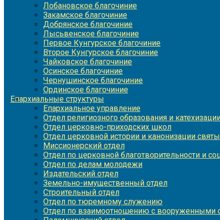
Лобановское благочиние
Закамское благочиние
Добрянское благочиние
Лысьвенское благочиние
Первое Кунгурское благочиние
Второе Кунгурское благочиние
Чайковское благочиние
Осинское благочиние
Чернушинское благочиние
Ординское благочиние
Епархиальные структуры
Епархиальное управление
Отдел религиозного образования и катехизаци
Отдел церковно-приходских школ
Отдел церковной истории и канонизации святы
Миссионерский отдел
Отдел по церковной благотворительности и с
Отдел по делам молодежи
Издательский отдел
Земельно-имущественный отдел
Строительный отдел
Отдел по тюремному служению
Отдел по взаимоотношению с вооруженными с