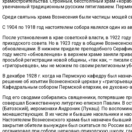
храмостроительства. Стройный, бесстолпный храм «кораб
увенчанный традиционным русским пятиглавием. Пермяки
Среди святынь храма Вознесения были частицы мощей св
С 1904 по 1918 год настоятелем собора являлся один из
После установления в крае советской власти, в 1922 го
приходского совета. Но в 1923 году в общине Вознесенс
обновленцами. В нижнем приделе преподобного Серафима
году место «обновленцев» в верхнем храме заняли прив
просьбой регистрации новой общины, «так как, — писали 
«григорьевцев», мы не можем по своим религиозным у
В декабре 1928 г. когда на Пермскую кафедру был назн
решение об изъятии Вознесенской церкви у «григорьевце
Кафедральным собором Пермской епархии, ее духовно-
Под его сводами собирались священники, потерявшие пр
совершал Божественную литургию епископ Павлин. В ост
(Батозский), иеромонахи Андроник (Лукаш). По воспоми
монашествующих. В их числе и бывшие насельники и на
Настоятелем Вознесенского храма был назначен бывший 
закрытия обители вынужден был скитаться по России вс
организовал при соборе церковно-приходскую школу, гд