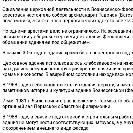
Оживление церковной деятельности в Вознесенско-Феодо
арестован настоятель собора архимандрит Таврион (Бато
псаломщика, а также член церковно-приходского совета 
Но одними арестами дело не ограничилось. На заседании
об «изъятии у общины «сергиевцев» здания Феодосьевск
обращении здания ее под общежитие».
В начале 30-х годов здание храма было перестроено под 
Церковное здание использовалось хлебозаводом на износ
находились несущие конструкции крыши, появились прис
храма и иконостас. В аварийном состоянии находилась ко
В 1968 году хлебозавод выехал из здания церкви, и нача
памятников истории и культуры здание Вознесенской (Фе
7 мая 1981 г. было принято распоряжение Пермского обл
органный зал Пермской областной филармонии.
В 1988 году, в связи с подготовкой к строительным раб
здания не могут нести соответствующих нагрузок, а у вну
с сохранением внешнего вида фасада.