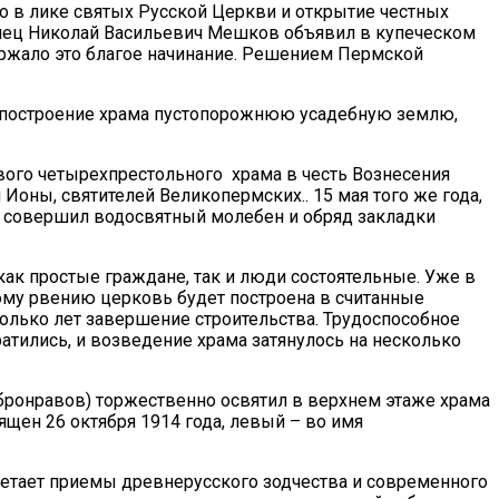
о в лике святых Русской Церкви и открытие честных
пец Николай Васильевич Мешков объявил в купеческом
ержало это благое начинание. Решением Пермской
д построение храма пустопорожнюю усадебную землю,
вого четырехпрестольного храма в честь Вознесения
Ионы, святителей Великопермских.. 15 мая того же года,
й совершил водосвятный молебен и обряд закладки
ак простые граждане, так и люди состоятельные. Уже в
ому рвению церковь будет построена в считанные
колько лет завершение строительства. Трудоспособное
ратились, и возведение храма затянулось на несколько
обронравов) торжественно освятил в верхнем этаже храма
щен 26 октября 1914 года, левый – во имя
четает приемы древнерусского зодчества и современного