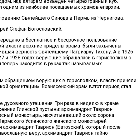
одом, над алтарем возведен четырехгранный куб,
л одним из наиболее посещаемых храмов епархии.
ловению Святейшего Синода в Пермь из Чернигова.
ерей Стефан Богословский.
передано в бесплатное и бессрочное пользование
кой власти верхние приделы храма были захвачены
вшая верность Святейшему Патриарху Тихону. А в 1926
27 и 1928 годах верующие обращалась в горисполком с
й теперь находится в руках так называемых
ным обращением верующих в горисполком, власти приняли
ой ориентации». Вознесенский храм вэтот период стал
 духовного утешения. Три раза в неделю в храме
еники Глинской пустыни: архимандрит Таврион
ласный монастырь, насчитывавший около сорока
Пермского Успенского женского монастырей.
 архимандрит Таврион (Батозский), который после
авославную веру, архимандрит Таврион тайно