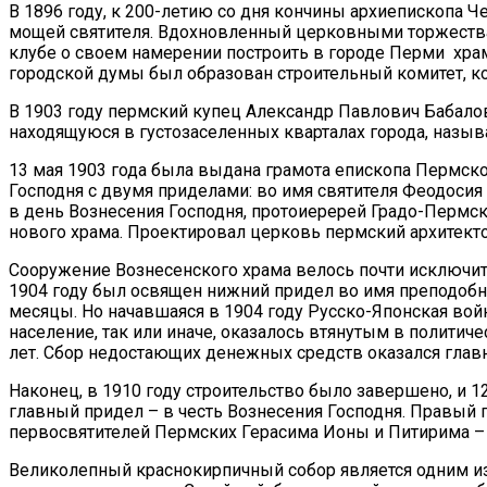
В 1896 году, к 200-летию со дня кончины архиепископа 
мощей святителя. Вдохновленный церковными торжеств
клубе о своем намерении построить в городе Перми хра
городской думы был образован строительный комитет, к
В 1903 году пермский купец Александр Павлович Бабал
находящуюся в густозаселенных кварталах города, назы
13 мая 1903 года была выдана грамота епископа Пермско
Господня с двумя приделами: во имя святителя Феодосия 
в день Вознесения Господня, протоиеререй Градо-Пермс
нового храма. Проектировал церковь пермский архитект
Сооружение Вознесенского храма велось почти исключит
1904 году был освящен нижний придел во имя преподобн
месяцы. Но начавшаяся в 1904 году Русско-Японская вой
население, так или иначе, оказалось втянутым в политич
лет. Сбор недостающих денежных средств оказался глав
Наконец, в 1910 году строительство было завершено, и 
главный придел – в честь Вознесения Господня. Правый 
первосвятителей Пермских Герасима Ионы и Питирима – 1
Великолепный краснокирпичный собор является одним из 