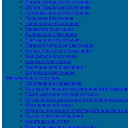
Первое городское благочиние
Второе Городское благочиние
Петропавловское благочиние
Успенское благочиние
Лобановское благочиние
Закамское благочиние
Добрянское благочиние
Лысьвенское благочиние
Первое Кунгурское благочиние
Второе Кунгурское благочиние
Чайковское благочиние
Осинское благочиние
Чернушинское благочиние
Ординское благочиние
Епархиальные структуры
Епархиальное управление
Отдел религиозного образования и катехизаци
Отдел церковно-приходских школ
Отдел церковной истории и канонизации святы
Миссионерский отдел
Отдел по церковной благотворительности и с
Отдел по делам молодежи
Издательский отдел
Земельно-имущественный отдел