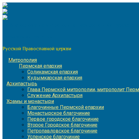
Перейти
к
содержимому
По благословению митрополита Пермского и Кунгурского 
Пермская митрополия
Русской Православной церкви
Митрополия
Пермская епархия
Соликамская епархия
Кудымкарская епархия
Архипастырь
Глава Пермской митрополии, митрополит Перм
Служение Архипастыря
Храмы и монастыри
Благочинные Пермской епархии
Монастырское благочиние
Первое городское благочиние
Второе Городское благочиние
Петропавловское благочиние
Успенское благочиние