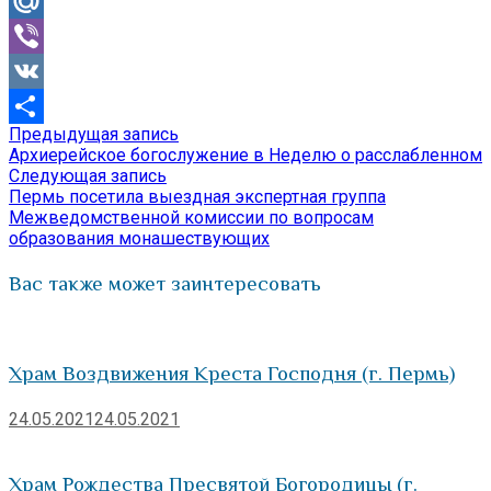
Odnoklassniki
Mail.Ru
Viber
VK
Предыдущая
Предыдущая запись
Навигация
Отправить
запись:
Архиерейское богослужение в Неделю о расслабленном
по
Следующая
Следующая запись
запись:
Пермь посетила выездная экспертная группа
записям
Межведомственной комиссии по вопросам
образования монашествующих
Вас также может заинтересовать
Храм Воздвижения Креста Господня (г. Пермь)
24.05.2021
24.05.2021
Храм Рождества Пресвятой Богородицы (г.