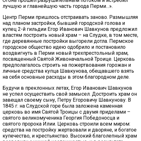
Огонь прошел разрушительным потоком и истребил
лучшую и главнейшую часть города Перми…».
Центр Перми пришлось отстраивать заново. Размышляя
над планом застройки, бывший городской голова и
купец 2-й гильдии Егор Иванович Шавкунов предложил
властям построить новый храм – на Слудке, в том месте,
где деревянные постройки выгорели дотла. Пермское
городское общество идею одобрило и постановило
воздвигнуть в Перми новый трехпрестольный храм,
посвященный Святой Живоначальной Троице. Церковь
предполагалось строить на пожертвования горожан и
личные средства купца Шавкунова, обещавшего взять
на себя основные расходы в этом благородном деле.
Будучи в преклонных летах, Егор Иванович Шавкунов
не успел осуществить свой замысел. Достроить храм он
завещал своему сыну, Петру Егоровичу Шавкунову. В
1845 г. на Слудской горе была заложена каменная
церковь во имя Святой Троицы с двумя приделами –
святого великомученика Георгия Победоносца и
святого пророка Илии. Церковь строили всем миром:
средства на постройку жертвовали и дворяне, и богатое
купечество, и крестьянство. Высокий благолепный храм