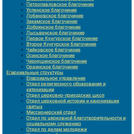
Петропавловское благочиние
Успенское благочиние
Лобановское благочиние
Закамское благочиние
Добрянское благочиние
Лысьвенское благочиние
Первое Кунгурское благочиние
Второе Кунгурское благочиние
Чайковское благочиние
Осинское благочиние
Чернушинское благочиние
Ординское благочиние
Епархиальные структуры
Епархиальное управление
Отдел религиозного образования и
катехизации
Отдел церковно-приходских школ
Отдел церковной истории и канонизации
святых
Миссионерский отдел
Отдел по церковной благотворительности и
социальному служению
Отдел по делам молодежи