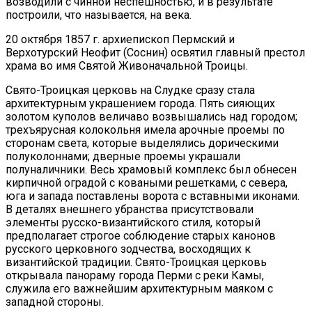
возводили с чинной неспешностью, и в результате
построили, что называется, на века.
20 октября 1857 г. архиепископ Пермский и
Верхотурский Неофит (Соснин) освятил главный престол
храма во имя Святой Живоначальной Троицы.
Свято-Троицкая церковь на Слудке сразу стала
архитектурным украшением города. Пять сияющих
золотом куполов величаво возвышались над городом;
трехъярусная колокольня имела арочные проемы по
сторонам света, которые выделялись дорическими
полуколоннами; дверные проемы украшали
полуналичники. Весь храмовый комплекс был обнесен
кирпичной оградой с коваными решетками, с севера,
юга и запада поставлены ворота с вставными иконами.
В деталях внешнего убранства присутствовали
элементы русско-византийского стиля, который
предполагает строгое соблюдение старых канонов
русского церковного зодчества, восходящих к
византийской традиции. Свято-Троицкая церковь
открывала панораму города Перми с реки Камы,
служила его важнейшим архитектурным маяком с
западной стороны.