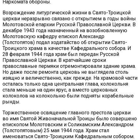
Наркомата обороны.
Возрождение литургической жизни в Свято-Троицкой
церкви неразрывно связано с открытием в годы войны
Молотовской епархии Русской Православной Церкви. В
декабре 1943 года назначенный на возобновленную
Молотовскую кафедру епископ Александр
(Толстопятов) подал ходатайство об открытии Свято-
Троицкого храма в качестве Кафедрального собора. И
28 февраля 1944 года храм был передан Русской
Православной Церкви. В кратчайшие сроки
православные пермяки отремонтировали здание храма.
Но даже после ремонта церковь не выглядела столь
изящно и величественно, как прежде. На храмовой части
осталась только одна центральная глава, колокольня
стала меньше на один ярус, а вместо церковных
колоколов на колокольню были подняты корабельные
рынды.
Торжественное освящение главного престола церкви
во имя Святой Живоначальной Троицы было совершено
епископом Молотовским и Соликамским Александром
(Толстопятовым) 25 мая 1944 года. Храм стал
именоваться Свято-Троицким Кафедральным собором.