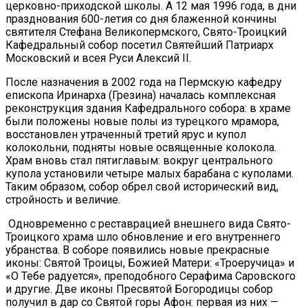
церковно-приходской школы. А 12 мая 1996 года, в дни
празднования 600-летия со дня блаженной кончины
святителя Стефана Великопермского, Свято-Троицкий
Кафедральный собор посетил Святейший Патриарх
Московский и всея Руси Алексий II.
После назначения в 2002 года на Пермскую кафедру
епископа Иринарха (Грезина) началась комплексная
реконструкция здания Кафедрального собора: в храме
были положены новые полы из турецкого мрамора,
восстановлен утраченный третий ярус и купол
колокольни, подняты новые освященные колокола.
Храм вновь стал пятиглавым: вокруг центрального
купола установили четыре малых барабана с куполами.
Таким образом, собор обрел свой исторический вид,
стройность и величие.
Одновременно с реставрацией внешнего вида Свято-
Троицкого храма шло обновление и его внутреннего
убранства. В соборе появились новые прекрасные
иконы: Святой Троицы, Божией Матери: «Троеручица» и
«О Тебе радуется», преподобного Серафима Саровского
и другие. Две иконы Пресвятой Богородицы собор
получил в дар со Святой горы Афон: первая из них —