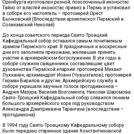
Оренбурга изготовлен резной, позолоченный иконостас.
Тайно от властей иконостас привез в Пермь и установил
в соборе его настоятель – протоиерей Орест
Бычковский (Впоследствии архиепископ Пермский и
Соликамский Николай).
До конца советского периода Свято-Троицкий
Кафедральный собор оставался самым почитаемым
храмом Пермского края. В праздничные и воскресные
дни его заполняли прихожане, желавшие принять
участие в архиерейском богослужении. В эти годы в
соборе служили священники, составлявшие цвет
духовенства Пермской епархии: протоиерей Михаил
Лукканен, архимандрит Иоанн (Чувызгалов), протоиерей
Герман Бирилов и другие. Архиерейскую службу в
соборе украшали звучные голоса протодиаконов –
Андрея Мазура, Василия Возгомента, Николая Шаромова.
Свято-Троицкий Кафедральный собор славился пением
большого архиерейского хора под руководством
Александра Дмитриевича Тарантина (впоследствии –
протодиакона).
В 1994 году Свято-Троицкому Кафедральному собору
было передано старинное здание Константиновской