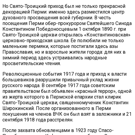
Но Свято-Троицкий приход был не только прекрасной
декорацией Перми: именно здесь разместился центр
духовного просвещения всей губернии. В честь
посещения Перми обер-прокурором Святейшего Синода
Константином Победоносцевым 1 октября 1890 г. при
Свято-Троицкой церкви открылась «Константиновская»
церковно-приходская школа. Ее полюбили не только
маленькие пермяки, которые постигали здесь азы
Православия, но и взрослые жители города: для них в
зимний период здесь устраивались народные
просветительские чтения.
Революционные события 1917 года и приход к власти
большевиков разрушили привычный уклад жизни
русского народа. В сентябре 1917 года советским
правительством был объявлен «красный террор», одной
из жертв которого в Пермской епархии стал клирик
Свято-Троицкой церкви, священномученик Константин
Широкинский. После организованного в Перми
покушения на членов ВЧК он был взят в заложники и 21
сентября 1918 года расстрелян.
После захвата обновленцами в 1923 году Спасо-