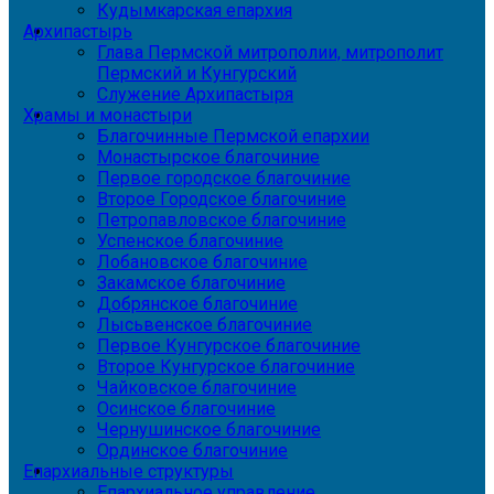
Кудымкарская епархия
Архипастырь
Глава Пермской митрополии, митрополит
Пермский и Кунгурский
Служение Архипастыря
Храмы и монастыри
Благочинные Пермской епархии
Монастырское благочиние
Первое городское благочиние
Второе Городское благочиние
Петропавловское благочиние
Успенское благочиние
Лобановское благочиние
Закамское благочиние
Добрянское благочиние
Лысьвенское благочиние
Первое Кунгурское благочиние
Второе Кунгурское благочиние
Чайковское благочиние
Осинское благочиние
Чернушинское благочиние
Ординское благочиние
Епархиальные структуры
Епархиальное управление