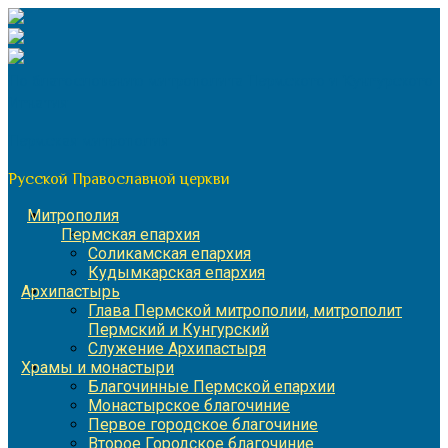
Перейти
к
содержимому
По благословению митрополита Пермского и Кунгурского
Игнатия
Пермская митрополия
Русской Православной церкви
Митрополия
Пермская епархия
Соликамская епархия
Кудымкарская епархия
Архипастырь
Глава Пермской митрополии, митрополит
Пермский и Кунгурский
Служение Архипастыря
Храмы и монастыри
Благочинные Пермской епархии
Монастырское благочиние
Первое городское благочиние
Второе Городское благочиние