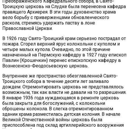
Преображенского Кафедрального собора, в Свято-
Троицкую церковь на Слудке была перенесена кафедра
правящего Архиерея. В эти годы духовенство храма
вело борьбу с приверженцами обновленческого
раскола, стремясь удержать паству в лоне
Православной Церкви.
В 1926 году Свято-Троицкий храм серьезно пострадал от
пожара. Сгорел верхний ярус колокольни с куполом и
четыре малых купола. Очевидно, по этой причине
назначенный на Пермскую кафедру в 1927 году епископ
Павлин (Крошечкин) перенес епископскую кафедру в
Вознесенско-Феодосьевскую церковь.
Внутреннее же пространство обезглавленной Свято-
Троицкого собора в течение десяти лет заливало
дождем. Отремонтировать церковь не представлялось
возможным, так как власти не давали на то разрешения.
В январе 1936 года нуждающаяся в ремонте церковь
была закрыта для богослужений, с колокольни
сброшены колокола. В слегка отремонтированном
здании храма разместилась детская колония. В начале
Великой Отечественной войны церковь была
приспособлена под склад артиллерийского вооружения