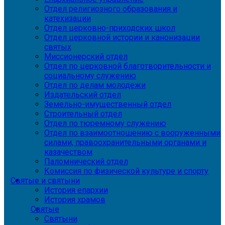
Отдел религиозного образования и
катехизации
Отдел церковно-приходских школ
Отдел церковной истории и канонизации
святых
Миссионерский отдел
Отдел по церковной благотворительности и
социальному служению
Отдел по делам молодежи
Издательский отдел
Земельно-имущественный отдел
Строительный отдел
Отдел по тюремному служению
Отдел по взаимоотношению с вооруженными
силами, правоохранительными органами и
казачеством
Паломнический отдел
Комиссия по физической культуре и спорту
Святые и святыни
История епархии
История храмов
Святые
Святыни