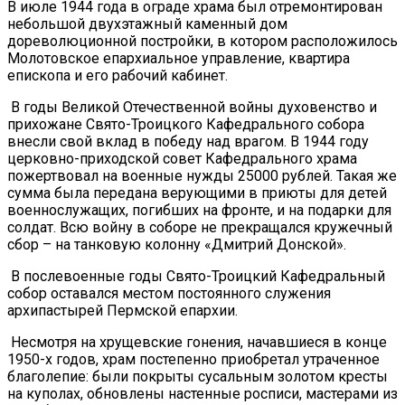
В июле 1944 года в ограде храма был отремонтирован
небольшой двухэтажный каменный дом
дореволюционной постройки, в котором расположилось
Молотовское епархиальное управление, квартира
епископа и его рабочий кабинет.
В годы Великой Отечественной войны духовенство и
прихожане Свято-Троицкого Кафедрального собора
внесли свой вклад в победу над врагом. В 1944 году
церковно-приходской совет Кафедрального храма
пожертвовал на военные нужды 25000 рублей. Такая же
сумма была передана верующими в приюты для детей
военнослужащих, погибших на фронте, и на подарки для
солдат. Всю войну в соборе не прекращался кружечный
сбор – на танковую колонну «Дмитрий Донской».
В послевоенные годы Свято-Троицкий Кафедральный
собор оставался местом постоянного служения
архипастырей Пермской епархии.
Несмотря на хрущевские гонения, начавшиеся в конце
1950-х годов, храм постепенно приобретал утраченное
благолепие: были покрыты сусальным золотом кресты
на куполах, обновлены настенные росписи, мастерами из