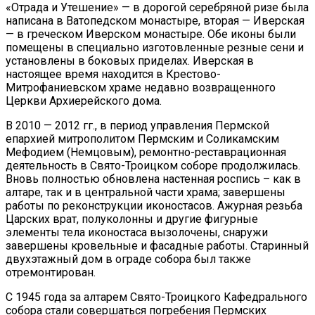
«Отрада и Утешение» — в дорогой серебряной ризе была
написана в Ватопедском монастыре, вторая — Иверская
— в греческом Иверском монастыре. Обе иконы были
помещены в специально изготовленные резные сени и
установлены в боковых приделах. Иверская в
настоящее время находится в Крестово-
Митрофаниевском храме недавно возвращенного
Церкви Архиерейского дома.
В 2010 — 2012 гг., в период управления Пермской
епархией митрополитом Пермским и Соликамским
Мефодием (Немцовым), ремонтно-реставрационная
деятельность в Свято-Троицком соборе продолжилась.
Вновь полностью обновлена настенная роспись – как в
алтаре, так и в центральной части храма; завершены
работы по реконструкции иконостасов. Ажурная резьба
Царских врат, полуколонны и другие фигурные
элементы тела иконостаса вызолочены, снаружи
завершены кровельные и фасадные работы. Старинный
двухэтажный дом в ограде собора был также
отремонтирован.
С 1945 года за алтарем Свято-Троицкого Кафедрального
собора стали совершаться погребения Пермских