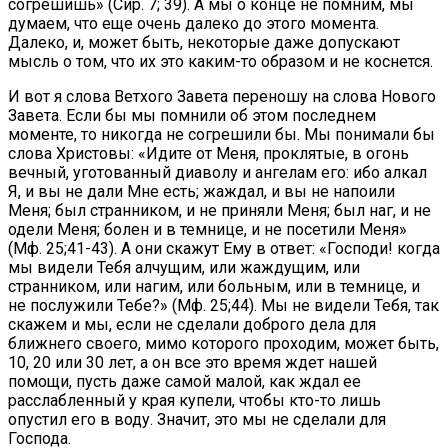
согрешишь» (Сир. 7; 39). А мы о конце не помним, мы
думаем, что еще очень далеко до этого момента.
Далеко, и, может быть, некоторые даже допускают
мысль о том, что их это каким-то образом и не коснется.
И вот я слова Ветхого Завета переношу на слова Нового
Завета. Если бы мы помнили об этом последнем
моменте, то никогда не согрешили бы. Мы понимали бы
слова Христовы: «Идите от Меня, проклятые, в огонь
вечный, уготованный диаволу и ангелам его: ибо алкал
Я, и вы не дали Мне есть; жаждал, и вы не напоили
Меня; был странником, и не приняли Меня; был наг, и не
одели Меня; болен и в темнице, и не посетили Меня»
(Мф. 25;41-43). А они скажут Ему в ответ: «Господи! когда
мы видели Тебя алчущим, или жаждущим, или
странником, или нагим, или больным, или в темнице, и
не послужили Тебе?» (Мф. 25;44). Мы не видели Тебя, так
скажем и мы, если не сделали доброго дела для
ближнего своего, мимо которого проходим, может быть,
10, 20 или 30 лет, а он все это время ждет нашей
помощи, пусть даже самой малой, как ждал ее
расслабленный у края купели, чтобы кто-то лишь
опустил его в воду. Значит, это мы не сделали для
Господа.