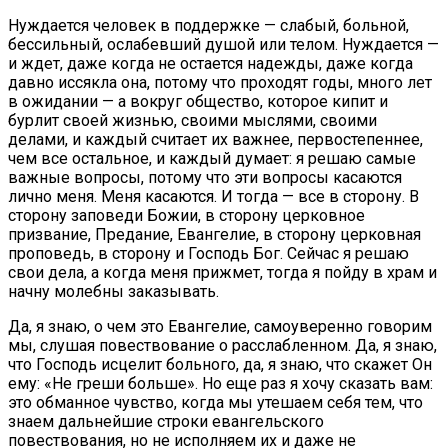
Нуждается человек в поддержке — слабый, больной,
бессильный, ослабевший душой или телом. Нуждается —
и ждет, даже когда не остается надежды, даже когда
давно иссякла она, потому что проходят годы, много лет
в ожидании — а вокруг общество, которое кипит и
бурлит своей жизнью, своими мыслями, своими
делами, и каждый считает их важнее, первостепеннее,
чем все остальное, и каждый думает: я решаю самые
важные вопросы, потому что эти вопросы касаются
лично меня. Меня касаются. И тогда — все в сторону. В
сторону заповеди Божии, в сторону церковное
призвание, Предание, Евангелие, в сторону церковная
проповедь, в сторону и Господь Бог. Сейчас я решаю
свои дела, а когда меня прижмет, тогда я пойду в храм и
начну молебны заказывать.
Да, я знаю, о чем это Евангелие, самоуверенно говорим
мы, слушая повествование о расслабленном. Да, я знаю,
что Господь исцелит больного, да, я знаю, что скажет Он
ему: «Не греши больше». Но еще раз я хочу сказать вам:
это обманное чувство, когда мы утешаем себя тем, что
знаем дальнейшие строки евангельского
повествования, но не исполняем их и даже не