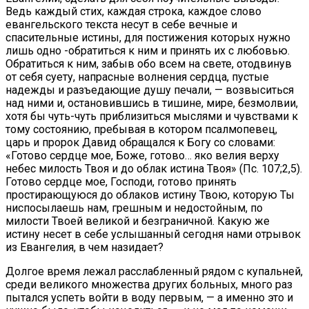
Ведь каждый стих, каждая строка, каждое слово
евангельского текста несут в себе вечные и
спасительные истины, для постижения которых нужно
лишь одно -обратиться к ним и принять их с любовью.
Обратиться к ним, забыв обо всем на свете, отодвинув
от себя суету, напрасные волнения сердца, пустые
надежды и разъедающие душу печали, — возвыситься
над ними и, остановившись в тишине, мире, безмолвии,
хотя бы чуть-чуть приблизиться мыслями и чувствами к
тому состоянию, пребывая в котором псалмопевец,
царь и пророк Давид обращался к Богу со словами:
«Готово сердце мое, Боже, готово… яко велия верху
небес милость Твоя и до облак истина Твоя» (Пс. 107;2,5).
Готово сердце мое, Господи, готово принять
простирающуюся до облаков истину Твою, которую Ты
ниспосылаешь нам, грешным и недостойным, по
милости Твоей великой и безграничной. Какую же
истину несет в себе услышанный сегодня нами отрывок
из Евангелия, в чем назидает?
Долгое время лежал расслабленный рядом с купальней,
среди великого множества других больных, много раз
пытался успеть войти в воду первым, — а именно это и