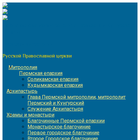
Перейти
к
содержимому
По благословению митрополита Пермского и Кунгурского
Игнатия
Пермская митрополия
Русской Православной церкви
Митрополия
Пермская епархия
Соликамская епархия
Кудымкарская епархия
Архипастырь
Глава Пермской митрополии, митрополит
Пермский и Кунгурский
Служение Архипастыря
Храмы и монастыри
Благочинные Пермской епархии
Монастырское благочиние
Первое городское благочиние
Второе Городское благочиние