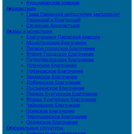
Кудымкарская епархия
Архипастырь
Глава Пермской митрополии, митрополит
Пермский и Кунгурский
Служение Архипастыря
Храмы и монастыри
Благочинные Пермской епархии
Монастырское благочиние
Первое городское благочиние
Второе Городское благочиние
Петропавловское благочиние
Успенское благочиние
Лобановское благочиние
Закамское благочиние
Добрянское благочиние
Лысьвенское благочиние
Первое Кунгурское благочиние
Второе Кунгурское благочиние
Чайковское благочиние
Осинское благочиние
Чернушинское благочиние
Ординское благочиние
Епархиальные структуры
Епархиальное управление