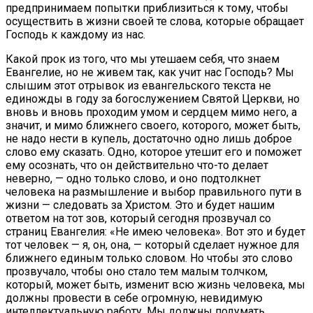
предпринимаем попытки приблизиться к тому, чтобы
осуществить в жизни своей те слова, которые обращает
Господь к каждому из нас.
Какой прок из того, что мы утешаем себя, что знаем
Евангелие, но не живем так, как учит нас Господь? Мы
слышим этот отрывок из евангельского текста не
единожды в году за богослужением Святой Церкви, но
вновь и вновь проходим умом и сердцем мимо него, а
значит, и мимо ближнего своего, которого, может быть,
не надо нести в купель, достаточно одно лишь доброе
слово ему сказать. Одно, которое утешит его и поможет
ему осознать, что он действительно что-то делает
неверно, — одно только слово, и оно подтолкнет
человека на размышление и выбор правильного пути в
жизни — следовать за Христом. Это и будет нашим
ответом на тот зов, который сегодня прозвучал со
страниц Евангелия: «Не имею человека». Вот это и будет
тот человек — я, он, она, — который сделает нужное для
ближнего единым только словом. Но чтобы это слово
прозвучало, чтобы оно стало тем малым толчком,
который, может быть, изменит всю жизнь человека, мы
должны провести в себе огромную, невидимую
интеллектуальную работу. Мы должны подумать