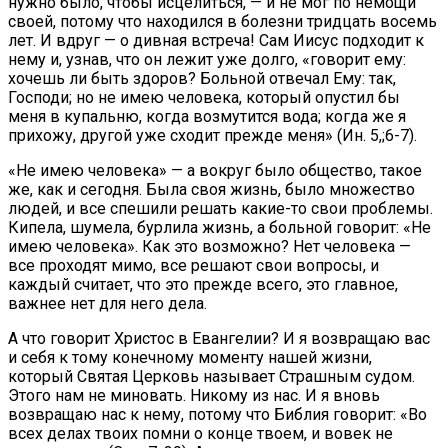
нужно было, чтобы исцелиться, — и не мог по немощи
своей, потому что находился в болезни тридцать восемь
лет. И вдруг — о дивная встреча! Сам Иисус подходит к
нему и, узнав, что он лежит уже долго, «говорит ему:
хочешь ли быть здоров? Больной отвечал Ему: так,
Господи; но не имею человека, который опустил бы
меня в купальню, когда возмутится вода; когда же я
прихожу, другой уже сходит прежде меня» (Ин. 5,;6-7).
«Не имею человека» — а вокруг было общество, такое
же, как и сегодня. Была своя жизнь, было множество
людей, и все спешили решать какие-то свои проблемы.
Кипела, шумела, бурлила жизнь, а больной говорит: «Не
имею человека». Как это возможно? Нет человека —
все проходят мимо, все решают свои вопросы, и
каждый считает, что это прежде всего, это главное,
важнее нет для него дела.
А что говорит Христос в Евангелии? И я возвращаю вас
и себя к тому конечному моменту нашей жизни,
который Святая Церковь называет Страшным судом.
Этого нам не миновать. Никому из нас. И я вновь
возвращаю нас к нему, потому что Библия говорит: «Во
всех делах твоих помни о конце твоем, и вовек не