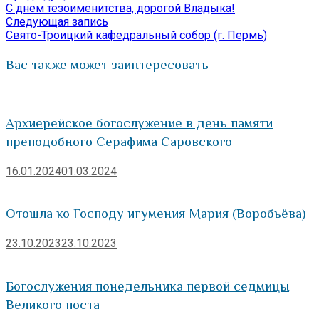
запись:
C днем тезоименитства, дорогой Владыка!
по
Следующая
Следующая запись
запись:
Свято-Троицкий кафедральный собор (г. Пермь)
записям
Вас также может заинтересовать
Архиерейское богослужение в день памяти
преподобного Серафима Саровского
16.01.2024
01.03.2024
Отошла ко Господу игумения Мария (Воробьёва)
23.10.2023
23.10.2023
Богослужения понедельника первой седмицы
Великого поста