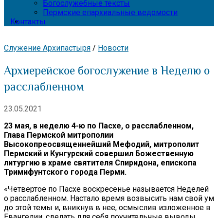
Богослужебные тексты
Пермские епархиальные ведомости
Контакты
Служение Архипастыря
/
Новости
Архиерейское богослужение в Неделю о
расслабленном
23.05.2021
23 мая, в неделю 4-ю по Пасхе, о расслабленном,
Глава Пермской митрополии
Высокопреосвященнейший Мефодий, митрополит
Пермский и Кунгурский совершил Божественную
литургию в храме святителя Спиридона, епископа
Тримифунтского города Перми.
«Четвертое по Пасхе воскресенье называется Неделей
о расслабленном. Настало время возвысить нам свой ум
до этой темы и, вникнув в нее, осмыслив изложенное в
Евангелии, сделать для себя поучительные выводы.