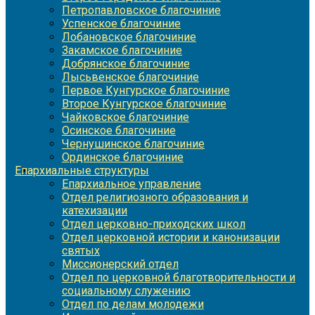
Петропавловское благочиние
Успенское благочиние
Лобановское благочиние
Закамское благочиние
Добрянское благочиние
Лысьвенское благочиние
Первое Кунгурское благочиние
Второе Кунгурское благочиние
Чайковское благочиние
Осинское благочиние
Чернушинское благочиние
Ординское благочиние
Епархиальные структуры
Епархиальное управление
Отдел религиозного образования и
катехизации
Отдел церковно-приходских школ
Отдел церковной истории и канонизации
святых
Миссионерский отдел
Отдел по церковной благотворительности и
социальному служению
Отдел по делам молодежи