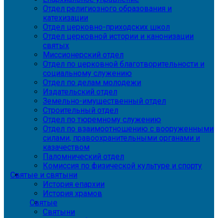
Отдел религиозного образования и
катехизации
Отдел церковно-приходских школ
Отдел церковной истории и канонизации
святых
Миссионерский отдел
Отдел по церковной благотворительности и
социальному служению
Отдел по делам молодежи
Издательский отдел
Земельно-имущественный отдел
Строительный отдел
Отдел по тюремному служению
Отдел по взаимоотношению с вооруженными
силами, правоохранительными органами и
казачеством
Паломнический отдел
Комиссия по физической культуре и спорту
Святые и святыни
История епархии
История храмов
Святые
Святыни