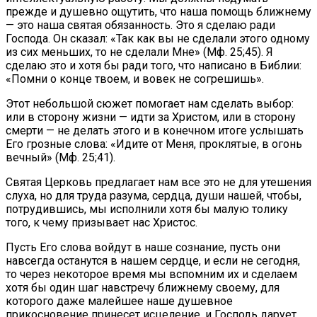
прежде и душевно ощутить, что наша помощь ближнему
— это наша святая обязанность. Это я сделаю ради
Господа. Он сказал: «Так как вы не сделали этого одному
из сих меньших, то не сделали Мне» (Мф. 25;45). Я
сделаю это и хотя бы ради того, что написано в Библии:
«Помни о конце твоем, и вовек не согрешишь».
Этот небольшой сюжет помогает нам сделать выбор:
или в сторону жизни — идти за Христом, или в сторону
смерти — не делать этого и в конечном итоге услышать
Его грозные слова: «Идите от Меня, проклятые, в огонь
вечный» (Мф. 25;41).
Святая Церковь предлагает нам все это не для утешения
слуха, но для труда разума, сердца, души нашей, чтобы,
потрудившись, мы исполнили хотя бы малую толику
того, к чему призывает нас Христос.
Пусть Его слова войдут в наше сознание, пусть они
навсегда останутся в нашем сердце, и если не сегодня,
то через некоторое время мы вспомним их и сделаем
хотя бы один шаг навстречу ближнему своему, для
которого даже малейшее наше душевное
прикосновение принесет исцеление, и Господь дарует