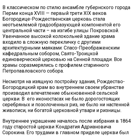
В классическом по стилю ансамбле губернского города
Перми конца XVIII — первый трети XIX веков
Богородице-Рождественская церковь стала
неотъемлемой градообразующей компонентой его
центральной части – на изгибе улицы Покровской.
Увенчанное высокой колокольней здание храма
входило в сложную перекличку с другими
архитектурными маяками: Спасо-Преображенским
кафедральным собором, Свято-Троицкой
единоверческой церковью на Сенной площади. Все
храмы соразмерялись с профилем старинного
Петропавловского собора.
Несмотря на изящную постройку здания, Рождество-
Богородицкий храм во внутреннем своем убранстве
производил впечатление обыкновенной сельской
церкви. В его иконостасах не было дорогостоящих
серебряных и позолоченных риз, не было ни настенной
живописи, ни богатой церковной утвари и ризницы.
Внутреннее украшение началось после избрания в 1864
году старостой церкви Кондратия Адриановича
Сорокина. Его трудами в главном приделе церкви был