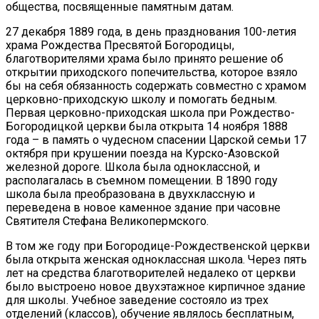
общества, посвященные памятным датам.
27 декабря 1889 года, в день празднования 100-летия
храма Рождества Пресвятой Богородицы,
благотворителями храма было принято решение об
открытии приходского попечительства, которое взяло
бы на себя обязанность содержать совместно с храмом
церковно-приходскую школу и помогать бедным.
Первая церковно-приходская школа при Рождество-
Богородицкой церкви была открыта 14 ноября 1888
года – в память о чудесном спасении Царской семьи 17
октября при крушении поезда на Курско-Азовской
железной дороге. Школа была одноклассной, и
располагалась в съемном помещении. В 1890 году
школа была преобразована в двухклассную и
переведена в новое каменное здание при часовне
Святителя Стефана Великопермского.
В том же году при Богородице-Рождественской церкви
была открыта женская одноклассная школа. Через пять
лет на средства благотворителей недалеко от церкви
было выстроено новое двухэтажное кирпичное здание
для школы. Учебное заведение состояло из трех
отделений (классов), обучение являлось бесплатным,