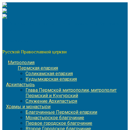
Перейти
к
содержимому
По благословению митрополита Пермского и Кунгурского
Игнатия
Пермская митрополия
Русской Православной церкви
Митрополия
Пермская епархия
Соликамская епархия
Кудымкарская епархия
Архипастырь
Глава Пермской митрополии, митрополит
Пермский и Кунгурский
Служение Архипастыря
Храмы и монастыри
Благочинные Пермской епархии
Монастырское благочиние
Первое городское благочиние
Второе Городское благочиние