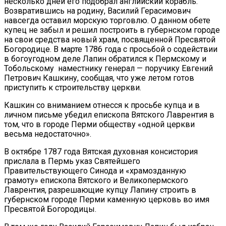
несколько дней его подобрал английский корабль.
Возвратившись на родину, Василий Герасимович
навсегда оставил морскую торговлю. О данном обете
купец не забыл и решил построить в губернском городе
на свои средства новый храм, посвященной Пресвятой
Богородице. В марте 1786 года с просьбой о содействии
в богоугодном деле Лапин обратился к Пермскому и
Тобольскому наместнику генерал — поручику Евгений
Петрович Кашкину, сообщая, что уже летом готов
приступить к строительству церкви.
Кашкин со вниманием отнесся к просьбе купца и в
личном письме убедил епископа Вятского Лаврентия в
том, что в городе Перми обществу «одной церкви
весьма недостаточно».
В октябре 1787 года Вятская духовная консистория
прислала в Пермь указ Святейшего
Правительствующего Синода и «храмозданную
грамоту» епископа Вятского и Великопермского
Лаврентия, разрешающие купцу Лапину строить в
губернском городе Перми каменную церковь во имя
Пресвятой Богородицы.