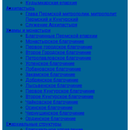
Кудымкарская епархия
Архипастырь
Глава Пермской митрополии, митрополит
Пермский и Кунгурский
Служение Архипастыря
Храмы и монастыри
Благочинные Пермской епархии
Монастырское благочиние
Первое городское благочиние
Второе Городское благочиние
Петропавловское благочиние
Успенское благочиние
Лобановское благочиние
Закамское благочиние
Добрянское благочиние
Лысьвенское благочиние
Первое Кунгурское благочиние
Второе Кунгурское благочиние
Чайковское благочиние
Осинское благочиние
Чернушинское благочиние
Ординское благочиние
Епархиальные структуры
Епархиальное управление