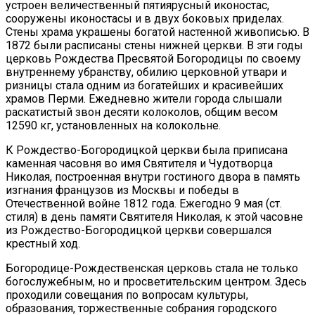
устроен величественный пятиярусный иконостас,
сооружены иконостасы и в двух боковых приделах.
Стены храма украшены богатой настенной живописью. В
1872 были расписаны стены нижней церкви. В эти годы
церковь Рождества Пресвятой Богородицы по своему
внутреннему убранству, обилию церковной утвари и
ризницы стала одним из богатейших и красивейших
храмов Перми. Ежедневно жители города слышали
раскатистый звон десяти колоколов, общим весом
12590 кг, установленных на колокольне.
К Рождество-Богородицкой церкви была приписана
каменная часовня во имя Святителя и Чудотворца
Николая, построенная внутри гостиного двора в память
изгнания французов из Москвы и победы в
Отечественной войне 1812 года. Ежегодно 9 мая (ст.
стиля) в день памяти Святителя Николая, к этой часовне
из Рождество-Богородицкой церкви совершался
крестный ход.
Богородице-Рождественская церковь стала не только
богослужебным, но и просветительским центром. Здесь
проходили совещания по вопросам культуры,
образования, торжественные собрания городского