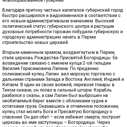
новообразованной губернии.
Благодаря притоку частных капиталов губернский город
быстро расширился и видоизменился в соответствии с
его новым административным значением. Высокий
политический статус губернского центра и растущие
духовные потребности горожан побудили губернскую и
городскую администрацию начать в Перми
строительство новых церквей.
Вторым каменным храмом, воздвигнутым в Перми,
стала церковь Рождества Пресвятой Богородицы. Ее
возведение связано с именем купца 2-ой гильдии
Василия Герасимовича Лапина. По преданию
соликамский купец Лапин вел морскую торговлю с
дальними странами Запада и Востока: Англией, Индией и
Китаем. В один из своих вояжей, перевозя товары в
Тихом океане, он попал в сильный шторм. Корабль
разбился о скалы, а сам Лапин был выброшен на
необитаемый берег вместе с обломками судна и
остатками груза. Оказавшись в отчаянном положении,
купец стал молить Бога и Пресвятую Богородицу о
спасении. Он дал обет – если избежит смерти, построит
церковь во имя заступницы – Богородицы. Через