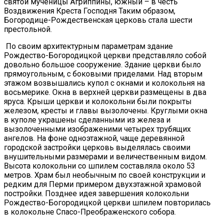
святой мученицы Агриппины, южный – в честь
Воздвижения Креста Господня Таким образом,
Богородице-Рождественская церковь стала шести
престольной.
По своим архитектурным параметрам здание
Рождество-Богородицкой церкви представляло собой
довольно большое сооружение. Здание церкви было
прямоугольным, с боковыми приделами. Над вторым
этажом возвышались купол с окнами и колокольня на
восьмерике. Окна в верхней церкви размещены в два
яруса. Крыши церкви и колокольни были покрыты
железом, кресты и главы вызолочены. Круглыми окна
в куполе украшены сделанными из железа и
вызолоченными изображеними четырех трубящих
ангелов. На фоне одноэтажной, чаще деревянной
городской застройки церковь выделялась своими
внушительными размерами и величественным видом.
Высота колокольни со шпилем составляла около 53
метров. Храм был необычным по своей конструкции и
редким для Перми примером двухэтажной храмовой
постройки. Позднее идея завершения колокольни
Рождество-Богородицкой церкви шпилем повторилась
в колокольне Спасо-Преображенского собора.