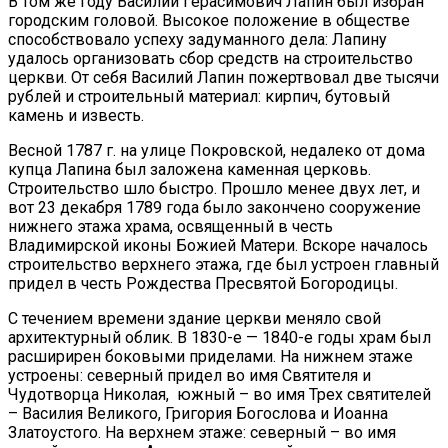
В том же году Василий Герасимович Лапин был избран
городским головой. Высокое положение в обществе
способствовало успеху задуманного дела: Лапину
удалось организовать сбор средств на строительство
церкви. От себя Василий Лапин пожертвовал две тысячи
рублей и строительный материал: кирпич, бутовый
камень и известь.
Весной 1787 г. на улице Покровской, недалеко от дома
купца Лапина был заложена каменная церковь.
Строительство шло быстро. Прошло менее двух лет, и
вот 23 декабря 1789 года было закончено сооружение
нижнего этажа храма, освященный в честь
Владимирской иконы Божией Матери. Вскоре началось
строительство верхнего этажа, где был устроен главный
придел в честь Рождества Пресвятой Богородицы.
С течением времени здание церкви меняло свой
архитектурный облик. В 1830-е — 1840-е годы храм был
расширирен боковыми приделами. На нижнем этаже
устроены: северный придел во имя Святителя и
Чудотворца Николая, южный – во имя Трех святителей
– Василия Великого, Григория Богослова и Иоанна
Златоустого. На верхнем этаже: северный – во имя