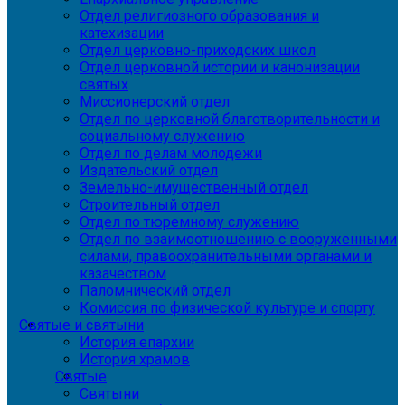
Отдел религиозного образования и
катехизации
Отдел церковно-приходских школ
Отдел церковной истории и канонизации
святых
Миссионерский отдел
Отдел по церковной благотворительности и
социальному служению
Отдел по делам молодежи
Издательский отдел
Земельно-имущественный отдел
Строительный отдел
Отдел по тюремному служению
Отдел по взаимоотношению с вооруженными
силами, правоохранительными органами и
казачеством
Паломнический отдел
Комиссия по физической культуре и спорту
Святые и святыни
История епархии
История храмов
Святые
Святыни