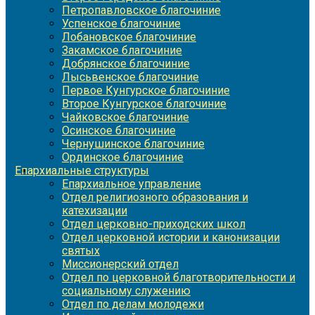
Петропавловское благочиние
Успенское благочиние
Лобановское благочиние
Закамское благочиние
Добрянское благочиние
Лысьвенское благочиние
Первое Кунгурское благочиние
Второе Кунгурское благочиние
Чайковское благочиние
Осинское благочиние
Чернушинское благочиние
Ординское благочиние
Епархиальные структуры
Епархиальное управление
Отдел религиозного образования и
катехизации
Отдел церковно-приходских школ
Отдел церковной истории и канонизации
святых
Миссионерский отдел
Отдел по церковной благотворительности и
социальному служению
Отдел по делам молодежи