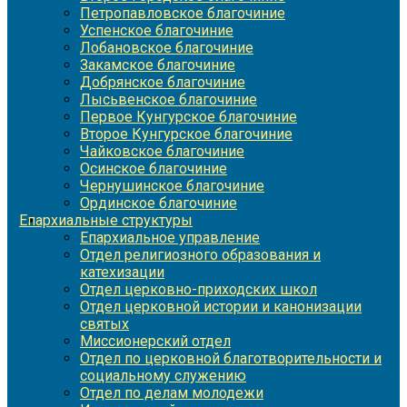
Петропавловское благочиние
Успенское благочиние
Лобановское благочиние
Закамское благочиние
Добрянское благочиние
Лысьвенское благочиние
Первое Кунгурское благочиние
Второе Кунгурское благочиние
Чайковское благочиние
Осинское благочиние
Чернушинское благочиние
Ординское благочиние
Епархиальные структуры
Епархиальное управление
Отдел религиозного образования и
катехизации
Отдел церковно-приходских школ
Отдел церковной истории и канонизации
святых
Миссионерский отдел
Отдел по церковной благотворительности и
социальному служению
Отдел по делам молодежи