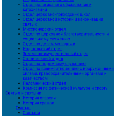
Отдел религиозного образования и
катехизации
Отдел церковно-приходских школ
Отдел церковной истории и канонизации
святых
Миссионерский отдел
Отдел по церковной благотворительности и
социальному служению
Отдел по делам молодежи
Издательский отдел
Земельно-имущественный отдел
Строительный отдел
Отдел по тюремному служению
Отдел по взаимоотношению с вооруженными
силами, правоохранительными органами и
казачеством
Паломнический отдел
Комиссия по физической культуре и спорту
Святые и святыни
История епархии
История храмов
Святые
Святыни