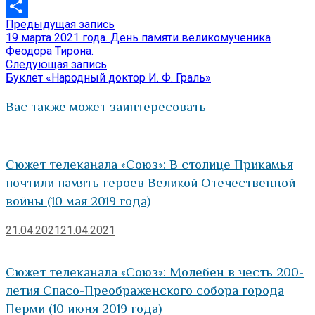
VK
Предыдущая
Предыдущая запись
Навигация
Отправить
запись:
19 марта 2021 года. День памяти великомученика
по
Феодора Тирона.
Следующая
Следующая запись
записям
запись:
Буклет «Народный доктор И. Ф. Граль»
Вас также может заинтересовать
Сюжет телеканала «Союз»: В столице Прикамья
почтили память героев Великой Отечественной
войны (10 мая 2019 года)
21.04.2021
21.04.2021
Сюжет телеканала «Союз»: Молебен в честь 200-
летия Спасо-Преображенского собора города
Перми (10 июня 2019 года)