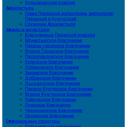
Кудымкарская епархия
Архипастырь
Глава Пермской митрополии, митрополит
Пермский и Кунгурский
Служение Архипастыря
Храмы и монастыри
Благочинные Пермской епархии
Монастырское благочиние
Первое городское благочиние
Второе Городское благочиние
Петропавловское благочиние
Успенское благочиние
Лобановское благочиние
Закамское благочиние
Добрянское благочиние
Лысьвенское благочиние
Первое Кунгурское благочиние
Второе Кунгурское благочиние
Чайковское благочиние
Осинское благочиние
Чернушинское благочиние
Ординское благочиние
Епархиальные структуры
Епархиальное управление