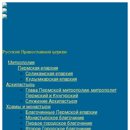
Перейти
к
содержимому
По благословению митрополита Пермского и Кунгурского
Игнатия
Пермская митрополия
Русской Православной церкви
Митрополия
Пермская епархия
Соликамская епархия
Кудымкарская епархия
Архипастырь
Глава Пермской митрополии, митрополит
Пермский и Кунгурский
Служение Архипастыря
Храмы и монастыри
Благочинные Пермской епархии
Монастырское благочиние
Первое городское благочиние
Второе Городское благочиние