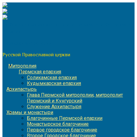
Перейти
к
содержимому
По благословению митрополита Пермского и Кунгурского
Игнатия
Пермская митрополия
Русской Православной церкви
Митрополия
Пермская епархия
Соликамская епархия
Кудымкарская епархия
Архипастырь
Глава Пермской митрополии, митрополит
Пермский и Кунгурский
Служение Архипастыря
Храмы и монастыри
Благочинные Пермской епархии
Монастырское благочиние
Первое городское благочиние
Второе Городское благочиние