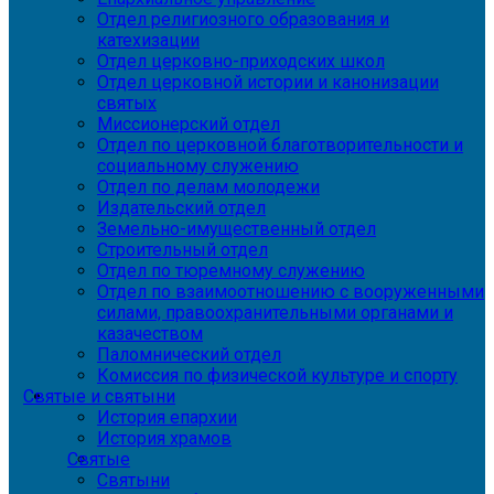
Отдел религиозного образования и
катехизации
Отдел церковно-приходских школ
Отдел церковной истории и канонизации
святых
Миссионерский отдел
Отдел по церковной благотворительности и
социальному служению
Отдел по делам молодежи
Издательский отдел
Земельно-имущественный отдел
Строительный отдел
Отдел по тюремному служению
Отдел по взаимоотношению с вооруженными
силами, правоохранительными органами и
казачеством
Паломнический отдел
Комиссия по физической культуре и спорту
Святые и святыни
История епархии
История храмов
Святые
Святыни