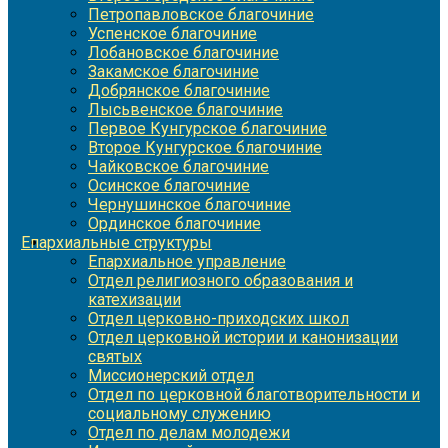
Петропавловское благочиние
Успенское благочиние
Лобановское благочиние
Закамское благочиние
Добрянское благочиние
Лысьвенское благочиние
Первое Кунгурское благочиние
Второе Кунгурское благочиние
Чайковское благочиние
Осинское благочиние
Чернушинское благочиние
Ординское благочиние
Епархиальные структуры
Епархиальное управление
Отдел религиозного образования и
катехизации
Отдел церковно-приходских школ
Отдел церковной истории и канонизации
святых
Миссионерский отдел
Отдел по церковной благотворительности и
социальному служению
Отдел по делам молодежи