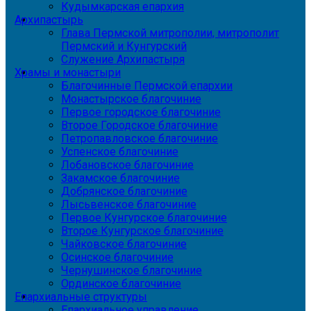
Кудымкарская епархия
Архипастырь
Глава Пермской митрополии, митрополит
Пермский и Кунгурский
Служение Архипастыря
Храмы и монастыри
Благочинные Пермской епархии
Монастырское благочиние
Первое городское благочиние
Второе Городское благочиние
Петропавловское благочиние
Успенское благочиние
Лобановское благочиние
Закамское благочиние
Добрянское благочиние
Лысьвенское благочиние
Первое Кунгурское благочиние
Второе Кунгурское благочиние
Чайковское благочиние
Осинское благочиние
Чернушинское благочиние
Ординское благочиние
Епархиальные структуры
Епархиальное управление