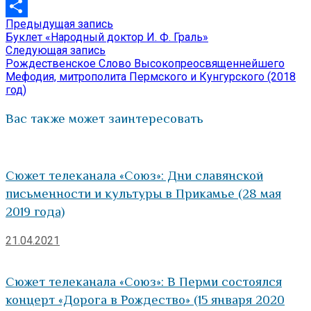
VK
Предыдущая
Предыдущая запись
Навигация
Отправить
запись:
Буклет «Народный доктор И. Ф. Граль»
по
Следующая
Следующая запись
запись:
Рождественское Слово Высокопреосвященнейшего
записям
Мефодия, митрополита Пермского и Кунгурского (2018
год)
Вас также может заинтересовать
Сюжет телеканала «Союз»: Дни славянской
письменности и культуры в Прикамье (28 мая
2019 года)
21.04.2021
Сюжет телеканала «Союз»: В Перми состоялся
концерт «Дорога в Рождество» (15 января 2020