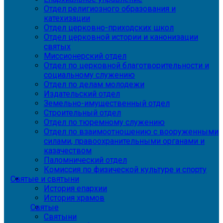
Отдел религиозного образования и
катехизации
Отдел церковно-приходских школ
Отдел церковной истории и канонизации
святых
Миссионерский отдел
Отдел по церковной благотворительности и
социальному служению
Отдел по делам молодежи
Издательский отдел
Земельно-имущественный отдел
Строительный отдел
Отдел по тюремному служению
Отдел по взаимоотношению с вооруженными
силами, правоохранительными органами и
казачеством
Паломнический отдел
Комиссия по физической культуре и спорту
Святые и святыни
История епархии
История храмов
Святые
Святыни