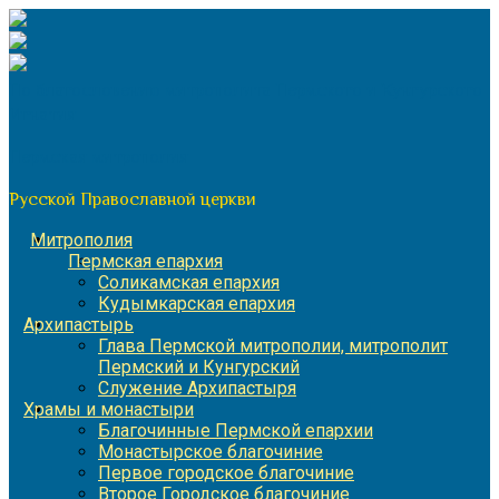
Перейти
к
содержимому
По благословению митрополита Пермского и Кунгурского
Игнатия
Пермская митрополия
Русской Православной церкви
Митрополия
Пермская епархия
Соликамская епархия
Кудымкарская епархия
Архипастырь
Глава Пермской митрополии, митрополит
Пермский и Кунгурский
Служение Архипастыря
Храмы и монастыри
Благочинные Пермской епархии
Монастырское благочиние
Первое городское благочиние
Второе Городское благочиние