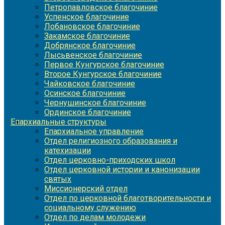
Петропавловское благочиние
Успенское благочиние
Лобановское благочиние
Закамское благочиние
Добрянское благочиние
Лысьвенское благочиние
Первое Кунгурское благочиние
Второе Кунгурское благочиние
Чайковское благочиние
Осинское благочиние
Чернушинское благочиние
Ординское благочиние
Епархиальные структуры
Епархиальное управление
Отдел религиозного образования и
катехизации
Отдел церковно-приходских школ
Отдел церковной истории и канонизации
святых
Миссионерский отдел
Отдел по церковной благотворительности и
социальному служению
Отдел по делам молодежи