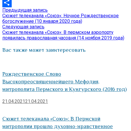
VK
Предыдущая
Предыдущая запись
Навигация
Отправить
запись:
Сюжет телеканала «Союз»: Ночное Рождественское
по
богослужение (10 января 2020 года)
Следующая
Следующая запись
записям
запись:
Сюжет телеканала «Союз»: В пермском аэропорту
появилась православная часовня (14 ноября 2019 года)
Вас также может заинтересовать
Рождественское Слово
Высокопреосвященнейшего Мефодия,
митрополита Пермского и Кунгурского (2016 год)
21.04.2021
21.04.2021
Сюжет телеканала «Союз»: В Пермской
митрополии прошло духовно-нравственное