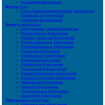
Кудымкарская епархия
Архипастырь
Глава Пермской митрополии, митрополит
Пермский и Кунгурский
Служение Архипастыря
Храмы и монастыри
Благочинные Пермской епархии
Монастырское благочиние
Первое городское благочиние
Второе Городское благочиние
Петропавловское благочиние
Успенское благочиние
Лобановское благочиние
Закамское благочиние
Добрянское благочиние
Лысьвенское благочиние
Первое Кунгурское благочиние
Второе Кунгурское благочиние
Чайковское благочиние
Осинское благочиние
Чернушинское благочиние
Ординское благочиние
Епархиальные структуры
Епархиальное управление