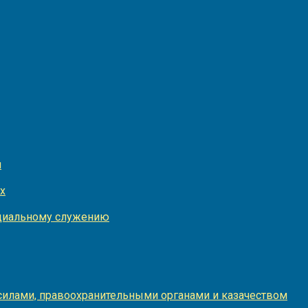
и
х
оциальному служению
илами, правоохранительными органами и казачеством