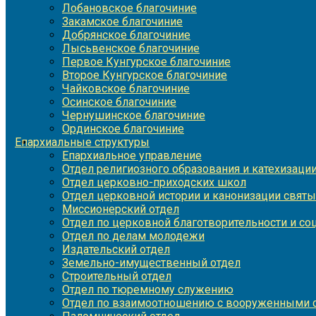
Лобановское благочиние
Закамское благочиние
Добрянское благочиние
Лысьвенское благочиние
Первое Кунгурское благочиние
Второе Кунгурское благочиние
Чайковское благочиние
Осинское благочиние
Чернушинское благочиние
Ординское благочиние
Епархиальные структуры
Епархиальное управление
Отдел религиозного образования и катехизаци
Отдел церковно-приходских школ
Отдел церковной истории и канонизации святы
Миссионерский отдел
Отдел по церковной благотворительности и с
Отдел по делам молодежи
Издательский отдел
Земельно-имущественный отдел
Строительный отдел
Отдел по тюремному служению
Отдел по взаимоотношению с вооруженными с