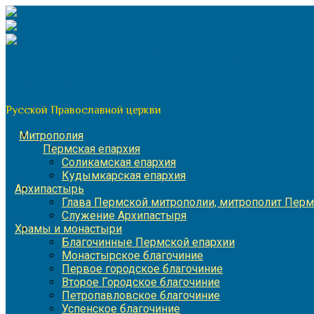
Перейти
к
содержимому
По благословению митрополита Пермского и Кунгурского 
Пермская митрополия
Русской Православной церкви
Митрополия
Пермская епархия
Соликамская епархия
Кудымкарская епархия
Архипастырь
Глава Пермской митрополии, митрополит Перм
Служение Архипастыря
Храмы и монастыри
Благочинные Пермской епархии
Монастырское благочиние
Первое городское благочиние
Второе Городское благочиние
Петропавловское благочиние
Успенское благочиние