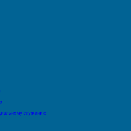
и
х
оциальному служению