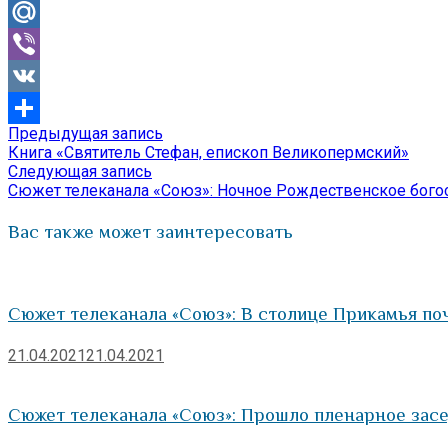
Odnoklassniki
Mail.Ru
Viber
VK
Предыдущая
Предыдущая запись
Навигация
Отправить
запись:
Книга «Святитель Стефан, епископ Великопермский»
по
Следующая
Следующая запись
запись:
Сюжет телеканала «Союз»: Ночное Рождественское богос
записям
Вас также может заинтересовать
Сюжет телеканала «Союз»: В столице Прикамья поч
21.04.2021
21.04.2021
Сюжет телеканала «Союз»: Прошло пленарное засе