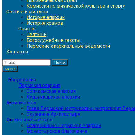
Паломнический отдел
Комиссия по физической культуре и спорту
Святые и святыни
История епархии
История храмов
Святые
Святыни
Богослужебные тексты
Пермские епархиальные ведомости
Контакты
Найти:
Меню
Митрополия
Пермская епархия
Соликамская епархия
Кудымкарская епархия
Архипастырь
Глава Пермской митрополии, митрополит Перм
Служение Архипастыря
Храмы и монастыри
Благочинные Пермской епархии
Монастырское благочиние