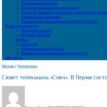
Строительный отдел
Отдел по тюремному служению
Отдел по взаимоотношению с вооруженными с
Паломнический отдел
Комиссия по физической культуре и спорту
Святые и святыни
История епархии
История храмов
Святые
Святыни
Богослужебные тексты
Пермские епархиальные ведомости
Контакты
Медиа
/
Репортажи
Сюжет телеканала «Союз»: В Перми состо