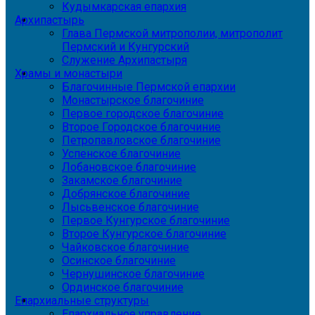
Кудымкарская епархия
Архипастырь
Глава Пермской митрополии, митрополит
Пермский и Кунгурский
Служение Архипастыря
Храмы и монастыри
Благочинные Пермской епархии
Монастырское благочиние
Первое городское благочиние
Второе Городское благочиние
Петропавловское благочиние
Успенское благочиние
Лобановское благочиние
Закамское благочиние
Добрянское благочиние
Лысьвенское благочиние
Первое Кунгурское благочиние
Второе Кунгурское благочиние
Чайковское благочиние
Осинское благочиние
Чернушинское благочиние
Ординское благочиние
Епархиальные структуры
Епархиальное управление