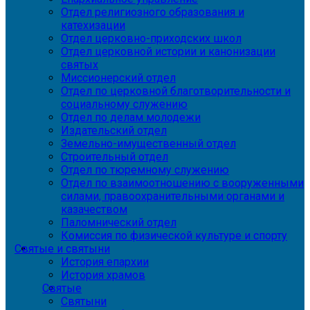
Отдел религиозного образования и
катехизации
Отдел церковно-приходских школ
Отдел церковной истории и канонизации
святых
Миссионерский отдел
Отдел по церковной благотворительности и
социальному служению
Отдел по делам молодежи
Издательский отдел
Земельно-имущественный отдел
Строительный отдел
Отдел по тюремному служению
Отдел по взаимоотношению с вооруженными
силами, правоохранительными органами и
казачеством
Паломнический отдел
Комиссия по физической культуре и спорту
Святые и святыни
История епархии
История храмов
Святые
Святыни