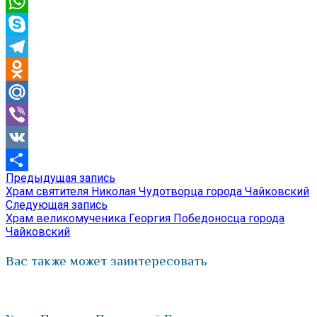
Email
WhatsApp
Skype
Telegram
Odnoklassniki
Mail.Ru
Viber
VK
Предыдущая
Предыдущая запись
Навигация
Отправить
запись:
Храм святителя Николая Чудотворца города Чайковский
по
Следующая
Следующая запись
запись:
Храм великомученика Георгия Победоносца города
записям
Чайковский
Вас также может заинтересовать