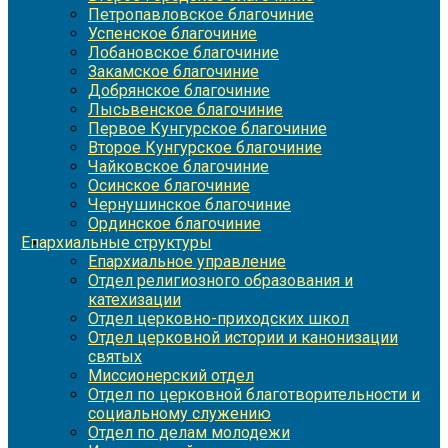
Петропавловское благочиние
Успенское благочиние
Лобановское благочиние
Закамское благочиние
Добрянское благочиние
Лысьвенское благочиние
Первое Кунгурское благочиние
Второе Кунгурское благочиние
Чайковское благочиние
Осинское благочиние
Чернушинское благочиние
Ординское благочиние
Епархиальные структуры
Епархиальное управление
Отдел религиозного образования и
катехизации
Отдел церковно-приходских школ
Отдел церковной истории и канонизации
святых
Миссионерский отдел
Отдел по церковной благотворительности и
социальному служению
Отдел по делам молодежи