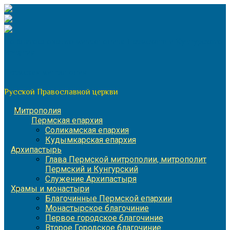
Перейти
к
содержимому
По благословению митрополита Пермского и Кунгурского
Игнатия
Пермская митрополия
Русской Православной церкви
Митрополия
Пермская епархия
Соликамская епархия
Кудымкарская епархия
Архипастырь
Глава Пермской митрополии, митрополит
Пермский и Кунгурский
Служение Архипастыря
Храмы и монастыри
Благочинные Пермской епархии
Монастырское благочиние
Первое городское благочиние
Второе Городское благочиние