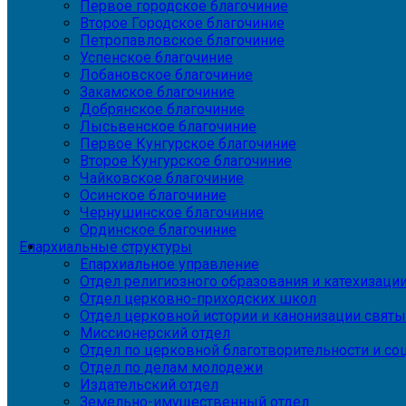
Первое городское благочиние
Второе Городское благочиние
Петропавловское благочиние
Успенское благочиние
Лобановское благочиние
Закамское благочиние
Добрянское благочиние
Лысьвенское благочиние
Первое Кунгурское благочиние
Второе Кунгурское благочиние
Чайковское благочиние
Осинское благочиние
Чернушинское благочиние
Ординское благочиние
Епархиальные структуры
Епархиальное управление
Отдел религиозного образования и катехизаци
Отдел церковно-приходских школ
Отдел церковной истории и канонизации святы
Миссионерский отдел
Отдел по церковной благотворительности и с
Отдел по делам молодежи
Издательский отдел
Земельно-имущественный отдел