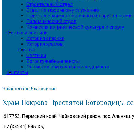
Строительный отдел
Отдел по тюремному служению
Отдел по взаимоотношению с вооруженными с
Паломнический отдел
Комиссия по физической культуре и спорту
Святые и святыни
История епархии
История храмов
Святые
Святыни
Богослужебные тексты
Пермские епархиальные ведомости
Контакты
Чайковское благочиние
Храм Покрова Пресвятой Богородицы с
617753, Пермский край,
Чайковский район, пос. Альняш, у
+7 (34241) 545-35;