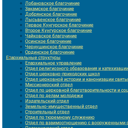
Лобановское благочиние
Закамское благочиние
Добрянское благочиние
Лысьвенское благочиние
Первое Кунгурское благочиние
Второе Кунгурское благочиние
Чайковское благочиние
Осинское благочиние
Чернушинское благочиние
Ординское благочиние
Епархиальные структуры
Епархиальное управление
Отдел религиозного образования и катехизаци
Отдел церковно-приходских школ
Отдел церковной истории и канонизации святы
Миссионерский отдел
Отдел по церковной благотворительности и с
Отдел по делам молодежи
Издательский отдел
Земельно-имущественный отдел
Строительный отдел
Отдел по тюремному служению
Отдел по взаимоотношению с вооруженными с