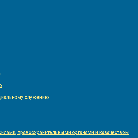
и
х
оциальному служению
илами, правоохранительными органами и казачеством