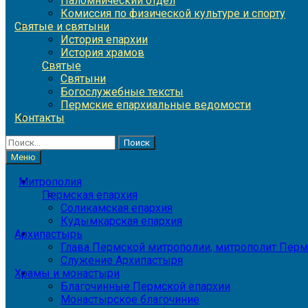
Паломнический отдел
Комиссия по физической культуре и спорту
Святые и святыни
История епархии
История храмов
Святые
Святыни
Богослужебные тексты
Пермские епархиальные ведомости
Контакты
Найти:
Меню
Митрополия
Пермская епархия
Соликамская епархия
Кудымкарская епархия
Архипастырь
Глава Пермской митрополии, митрополит Перм
Служение Архипастыря
Храмы и монастыри
Благочинные Пермской епархии
Монастырское благочиние