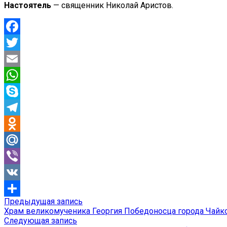
Настоятель
— священник Николай Аристов.
Facebook
Twitter
Email
WhatsApp
Skype
Telegram
Odnoklassniki
Mail.Ru
Viber
VK
Предыдущая
Предыдущая запись
Навигация
Отправить
запись:
Храм великомученика Георгия Победоносца города Чайк
по
Следующая
Следующая запись