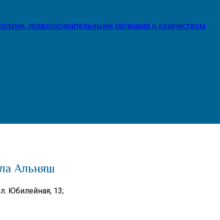
илами, правоохранительными органами и казачеством
ела Альняш
л. Юбилейная, 13;