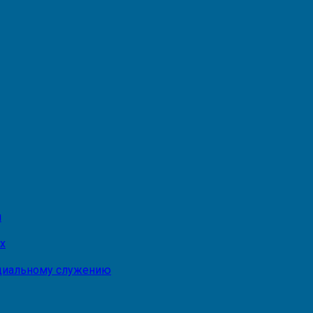
и
х
оциальному служению