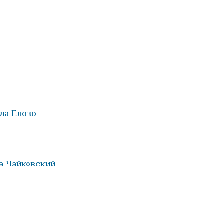
ла Елово
а Чайковский