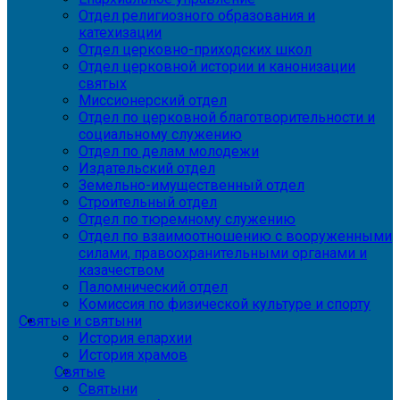
Отдел религиозного образования и
катехизации
Отдел церковно-приходских школ
Отдел церковной истории и канонизации
святых
Миссионерский отдел
Отдел по церковной благотворительности и
социальному служению
Отдел по делам молодежи
Издательский отдел
Земельно-имущественный отдел
Строительный отдел
Отдел по тюремному служению
Отдел по взаимоотношению с вооруженными
силами, правоохранительными органами и
казачеством
Паломнический отдел
Комиссия по физической культуре и спорту
Святые и святыни
История епархии
История храмов
Святые
Святыни