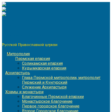
Перейти
к
содержимому
По благословению митрополита Пермского и Кунгурского
Игнатия
Пермская митрополия
Русской Православной церкви
Митрополия
Пермская епархия
Соликамская епархия
Кудымкарская епархия
Архипастырь
Глава Пермской митрополии, митрополит
Пермский и Кунгурский
Служение Архипастыря
Храмы и монастыри
Благочинные Пермской епархии
Монастырское благочиние
Первое городское благочиние
Второе Городское благочиние