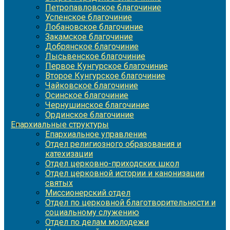
Петропавловское благочиние
Успенское благочиние
Лобановское благочиние
Закамское благочиние
Добрянское благочиние
Лысьвенское благочиние
Первое Кунгурское благочиние
Второе Кунгурское благочиние
Чайковское благочиние
Осинское благочиние
Чернушинское благочиние
Ординское благочиние
Епархиальные структуры
Епархиальное управление
Отдел религиозного образования и
катехизации
Отдел церковно-приходских школ
Отдел церковной истории и канонизации
святых
Миссионерский отдел
Отдел по церковной благотворительности и
социальному служению
Отдел по делам молодежи