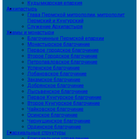
Кудымкарская епархия
Архипастырь
Глава Пермской митрополии, митрополит
Пермский и Кунгурский
Служение Архипастыря
Храмы и монастыри
Благочинные Пермской епархии
Монастырское благочиние
Первое городское благочиние
Второе Городское благочиние
Петропавловское благочиние
Успенское благочиние
Лобановское благочиние
Закамское благочиние
Добрянское благочиние
Лысьвенское благочиние
Первое Кунгурское благочиние
Второе Кунгурское благочиние
Чайковское благочиние
Осинское благочиние
Чернушинское благочиние
Ординское благочиние
Епархиальные структуры
Епархиальное управление