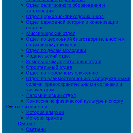
Отдел религиозного образования и
катехизации
Отдел церковно-приходских школ
Отдел церковной истории и канонизации
святых
Миссионерский отдел
Отдел по церковной благотворительности и
социальному служению
Отдел по делам молодежи
Издательский отдел
Земельно-имущественный отдел
Строительный отдел
Отдел по тюремному служению
Отдел по взаимоотношению с вооруженными
силами, правоохранительными органами и
казачеством
Паломнический отдел
Комиссия по физической культуре и спорту
Святые и святыни
История епархии
История храмов
Святые
Святыни