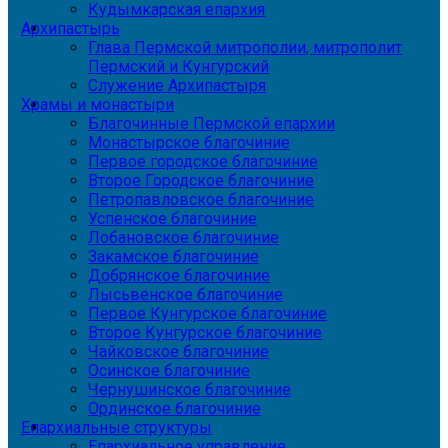
Кудымкарская епархия
Архипастырь
Глава Пермской митрополии, митрополит
Пермский и Кунгурский
Служение Архипастыря
Храмы и монастыри
Благочинные Пермской епархии
Монастырское благочиние
Первое городское благочиние
Второе Городское благочиние
Петропавловское благочиние
Успенское благочиние
Лобановское благочиние
Закамское благочиние
Добрянское благочиние
Лысьвенское благочиние
Первое Кунгурское благочиние
Второе Кунгурское благочиние
Чайковское благочиние
Осинское благочиние
Чернушинское благочиние
Ординское благочиние
Епархиальные структуры
Епархиальное управление