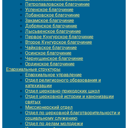
Петропавловское благочиние
Успенское благочиние
Лобановское благочиние
Закамское благочиние
Добрянское благочиние
Лысьвенское благочиние
Первое Кунгурское благочиние
Второе Кунгурское благочиние
Чайковское благочиние
Осинское благочиние
Чернушинское благочиние
Ординское благочиние
Епархиальные структуры
Епархиальное управление
Отдел религиозного образования и
катехизации
Отдел церковно-приходских школ
Отдел церковной истории и канонизации
святых
Миссионерский отдел
Отдел по церковной благотворительности и
социальному служению
Отдел по делам молодежи