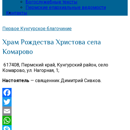
Богослужебные тексты
Пермские епархиальные ведомости
Контакты
Первое Кунгурское благочиние
Храм Рождества Христова села
Комарово
617408, Пермский край,
Кунгурский район, село
Комарово, ул. Нагорная, 1;
Настоятель
— священник Димитрий Сивков.
Facebook
Twitter
Email
WhatsApp