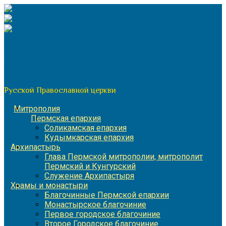
Перейти
к
содержимому
По благословению митрополита Пермского и Кунгурского
Игнатия
Пермская митрополия
Русской Православной церкви
Митрополия
Пермская епархия
Соликамская епархия
Кудымкарская епархия
Архипастырь
Глава Пермской митрополии, митрополит
Пермский и Кунгурский
Служение Архипастыря
Храмы и монастыри
Благочинные Пермской епархии
Монастырское благочиние
Первое городское благочиние
Второе Городское благочиние