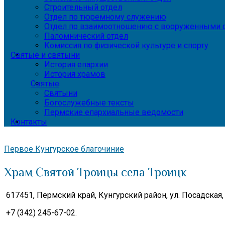
Строительный отдел
Отдел по тюремному служению
Отдел по взаимоотношению с вооруженными с
Паломнический отдел
Комиссия по физической культуре и спорту
Святые и святыни
История епархии
История храмов
Святые
Святыни
Богослужебные тексты
Пермские епархиальные ведомости
Контакты
Первое Кунгурское благочиние
Храм Святой Троицы села Троицк
617451, Пермский край,
Кунгурский район, ул. Посадская, 
+7 (342) 245-67-02.