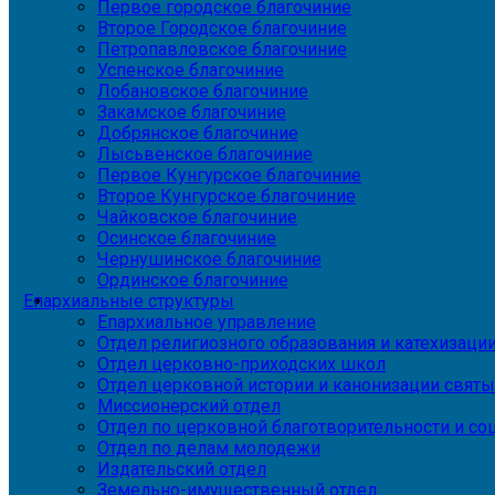
Первое городское благочиние
Второе Городское благочиние
Петропавловское благочиние
Успенское благочиние
Лобановское благочиние
Закамское благочиние
Добрянское благочиние
Лысьвенское благочиние
Первое Кунгурское благочиние
Второе Кунгурское благочиние
Чайковское благочиние
Осинское благочиние
Чернушинское благочиние
Ординское благочиние
Епархиальные структуры
Епархиальное управление
Отдел религиозного образования и катехизаци
Отдел церковно-приходских школ
Отдел церковной истории и канонизации святы
Миссионерский отдел
Отдел по церковной благотворительности и с
Отдел по делам молодежи
Издательский отдел
Земельно-имущественный отдел