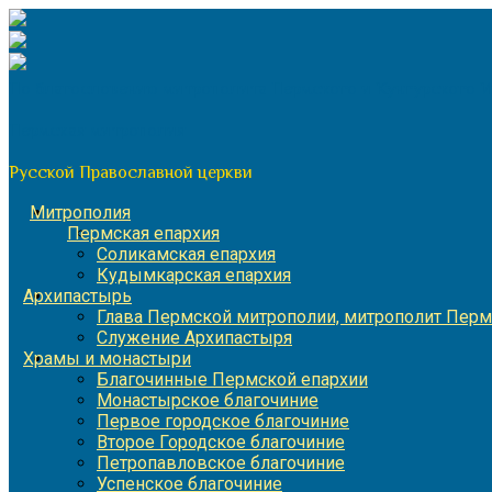
Перейти
к
содержимому
По благословению митрополита Пермского и Кунгурского 
Пермская митрополия
Русской Православной церкви
Митрополия
Пермская епархия
Соликамская епархия
Кудымкарская епархия
Архипастырь
Глава Пермской митрополии, митрополит Перм
Служение Архипастыря
Храмы и монастыри
Благочинные Пермской епархии
Монастырское благочиние
Первое городское благочиние
Второе Городское благочиние
Петропавловское благочиние
Успенское благочиние