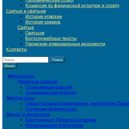
Паломнический отдел
Комиссия по физической культуре и спорту
Святые и святыни
История епархии
История храмов
Святые
Святыни
Богослужебные тексты
Пермские епархиальные ведомости
Контакты
Найти:
Меню
Митрополия
Пермская епархия
Соликамская епархия
Кудымкарская епархия
Архипастырь
Глава Пермской митрополии, митрополит Перм
Служение Архипастыря
Храмы и монастыри
Благочинные Пермской епархии
Монастырское благочиние