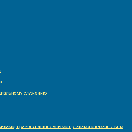
и
х
оциальному служению
илами, правоохранительными органами и казачеством