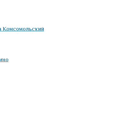
а Комсомольский
ино