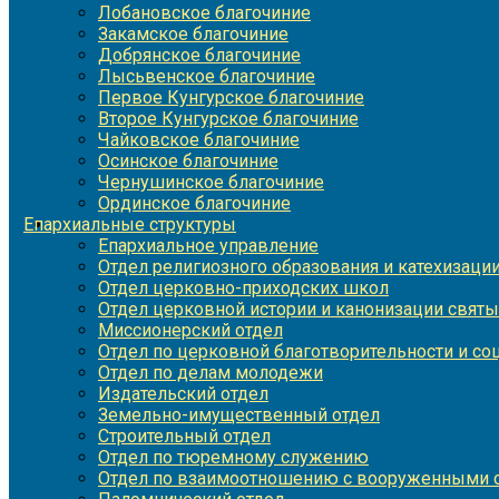
Лобановское благочиние
Закамское благочиние
Добрянское благочиние
Лысьвенское благочиние
Первое Кунгурское благочиние
Второе Кунгурское благочиние
Чайковское благочиние
Осинское благочиние
Чернушинское благочиние
Ординское благочиние
Епархиальные структуры
Епархиальное управление
Отдел религиозного образования и катехизаци
Отдел церковно-приходских школ
Отдел церковной истории и канонизации святы
Миссионерский отдел
Отдел по церковной благотворительности и с
Отдел по делам молодежи
Издательский отдел
Земельно-имущественный отдел
Строительный отдел
Отдел по тюремному служению
Отдел по взаимоотношению с вооруженными с