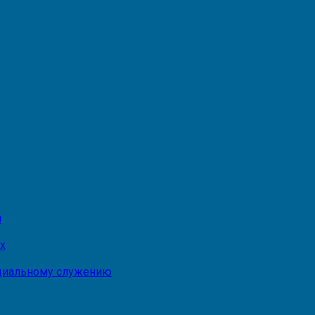
и
х
оциальному служению