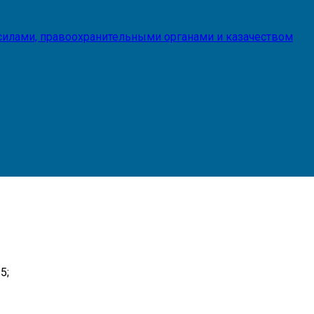
илами, правоохранительными органами и казачеством
5;