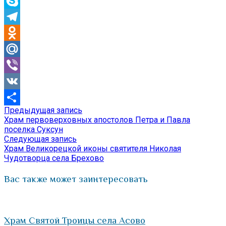
WhatsApp
Skype
Telegram
Odnoklassniki
Mail.Ru
Viber
VK
Предыдущая
Предыдущая запись
Навигация
Отправить
запись:
Храм первоверховных апостолов Петра и Павла
по
поселка Суксун
Следующая
Следующая запись
записям
запись:
Храм Великорецкой иконы святителя Николая
Чудотворца села Брехово
Вас также может заинтересовать
Храм Святой Троицы села Асово