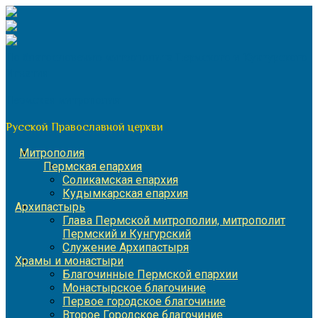
Перейти
к
содержимому
По благословению митрополита Пермского и Кунгурского
Игнатия
Пермская митрополия
Русской Православной церкви
Митрополия
Пермская епархия
Соликамская епархия
Кудымкарская епархия
Архипастырь
Глава Пермской митрополии, митрополит
Пермский и Кунгурский
Служение Архипастыря
Храмы и монастыри
Благочинные Пермской епархии
Монастырское благочиние
Первое городское благочиние
Второе Городское благочиние