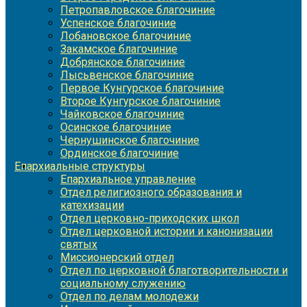
Петропавловское благочиние
Успенское благочиние
Лобановское благочиние
Закамское благочиние
Добрянское благочиние
Лысьвенское благочиние
Первое Кунгурское благочиние
Второе Кунгурское благочиние
Чайковское благочиние
Осинское благочиние
Чернушинское благочиние
Ординское благочиние
Епархиальные структуры
Епархиальное управление
Отдел религиозного образования и
катехизации
Отдел церковно-приходских школ
Отдел церковной истории и канонизации
святых
Миссионерский отдел
Отдел по церковной благотворительности и
социальному служению
Отдел по делам молодежи