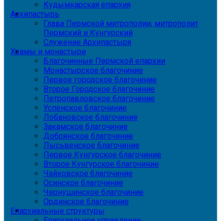
Кудымкарская епархия
Архипастырь
Глава Пермской митрополии, митрополит
Пермский и Кунгурский
Служение Архипастыря
Храмы и монастыри
Благочинные Пермской епархии
Монастырское благочиние
Первое городское благочиние
Второе Городское благочиние
Петропавловское благочиние
Успенское благочиние
Лобановское благочиние
Закамское благочиние
Добрянское благочиние
Лысьвенское благочиние
Первое Кунгурское благочиние
Второе Кунгурское благочиние
Чайковское благочиние
Осинское благочиние
Чернушинское благочиние
Ординское благочиние
Епархиальные структуры
Епархиальное управление