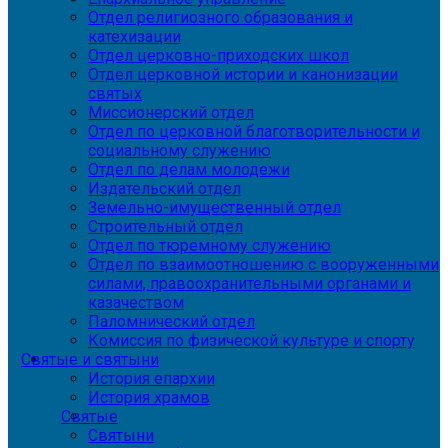
Отдел религиозного образования и
катехизации
Отдел церковно-приходских школ
Отдел церковной истории и канонизации
святых
Миссионерский отдел
Отдел по церковной благотворительности и
социальному служению
Отдел по делам молодежи
Издательский отдел
Земельно-имущественный отдел
Строительный отдел
Отдел по тюремному служению
Отдел по взаимоотношению с вооруженными
силами, правоохранительными органами и
казачеством
Паломнический отдел
Комиссия по физической культуре и спорту
Святые и святыни
История епархии
История храмов
Святые
Святыни