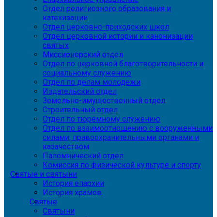
Отдел религиозного образования и
катехизации
Отдел церковно-приходских школ
Отдел церковной истории и канонизации
святых
Миссионерский отдел
Отдел по церковной благотворительности и
социальному служению
Отдел по делам молодежи
Издательский отдел
Земельно-имущественный отдел
Строительный отдел
Отдел по тюремному служению
Отдел по взаимоотношению с вооруженными
силами, правоохранительными органами и
казачеством
Паломнический отдел
Комиссия по физической культуре и спорту
Святые и святыни
История епархии
История храмов
Святые
Святыни