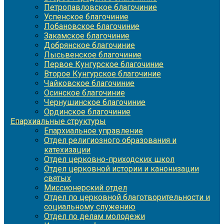
Петропавловское благочиние
Успенское благочиние
Лобановское благочиние
Закамское благочиние
Добрянское благочиние
Лысьвенское благочиние
Первое Кунгурское благочиние
Второе Кунгурское благочиние
Чайковское благочиние
Осинское благочиние
Чернушинское благочиние
Ординское благочиние
Епархиальные структуры
Епархиальное управление
Отдел религиозного образования и
катехизации
Отдел церковно-приходских школ
Отдел церковной истории и канонизации
святых
Миссионерский отдел
Отдел по церковной благотворительности и
социальному служению
Отдел по делам молодежи