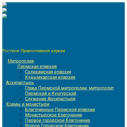
Перейти
к
содержимому
По благословению митрополита Пермского и Кунгурского
Игнатия
Пермская митрополия
Русской Православной церкви
Митрополия
Пермская епархия
Соликамская епархия
Кудымкарская епархия
Архипастырь
Глава Пермской митрополии, митрополит
Пермский и Кунгурский
Служение Архипастыря
Храмы и монастыри
Благочинные Пермской епархии
Монастырское благочиние
Первое городское благочиние
Второе Городское благочиние