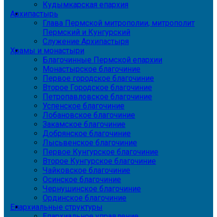
Кудымкарская епархия
Архипастырь
Глава Пермской митрополии, митрополит
Пермский и Кунгурский
Служение Архипастыря
Храмы и монастыри
Благочинные Пермской епархии
Монастырское благочиние
Первое городское благочиние
Второе Городское благочиние
Петропавловское благочиние
Успенское благочиние
Лобановское благочиние
Закамское благочиние
Добрянское благочиние
Лысьвенское благочиние
Первое Кунгурское благочиние
Второе Кунгурское благочиние
Чайковское благочиние
Осинское благочиние
Чернушинское благочиние
Ординское благочиние
Епархиальные структуры
Епархиальное управление