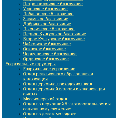
Петропавловское благочиние
Успенское благочиние
Лобановское благочиние
Закамское благочиние
Добрянское благочиние
Лысьвенское благочиние
Первое Кунгурское благочиние
Второе Кунгурское благочиние
Чайковское благочиние
Осинское благочиние
Чернушинское благочиние
Ординское благочиние
Епархиальные структуры
Епархиальное управление
Отдел религиозного образования и
катехизации
Отдел церковно-приходских школ
Отдел церковной истории и канонизации
святых
Миссионерский отдел
Отдел по церковной благотворительности и
социальному служению
Отдел по делам молодежи