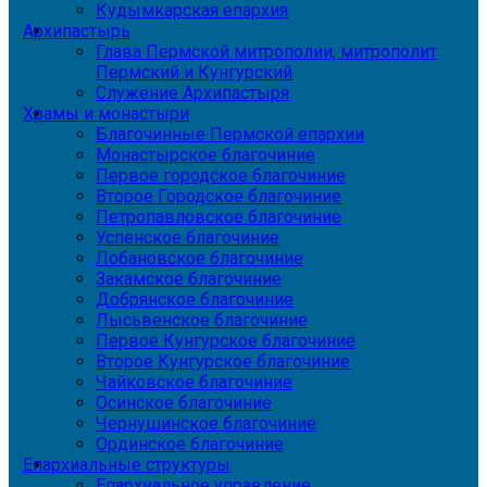
Кудымкарская епархия
Архипастырь
Глава Пермской митрополии, митрополит
Пермский и Кунгурский
Служение Архипастыря
Храмы и монастыри
Благочинные Пермской епархии
Монастырское благочиние
Первое городское благочиние
Второе Городское благочиние
Петропавловское благочиние
Успенское благочиние
Лобановское благочиние
Закамское благочиние
Добрянское благочиние
Лысьвенское благочиние
Первое Кунгурское благочиние
Второе Кунгурское благочиние
Чайковское благочиние
Осинское благочиние
Чернушинское благочиние
Ординское благочиние
Епархиальные структуры
Епархиальное управление