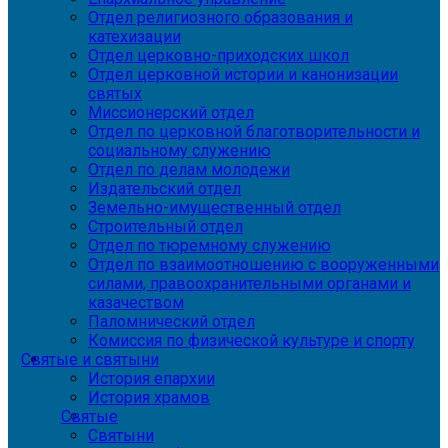
Отдел религиозного образования и
катехизации
Отдел церковно-приходских школ
Отдел церковной истории и канонизации
святых
Миссионерский отдел
Отдел по церковной благотворительности и
социальному служению
Отдел по делам молодежи
Издательский отдел
Земельно-имущественный отдел
Строительный отдел
Отдел по тюремному служению
Отдел по взаимоотношению с вооруженными
силами, правоохранительными органами и
казачеством
Паломнический отдел
Комиссия по физической культуре и спорту
Святые и святыни
История епархии
История храмов
Святые
Святыни