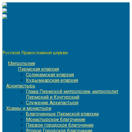
Перейти
к
содержимому
По благословению митрополита Пермского и Кунгурского
Игнатия
Пермская митрополия
Русской Православной церкви
Митрополия
Пермская епархия
Соликамская епархия
Кудымкарская епархия
Архипастырь
Глава Пермской митрополии, митрополит
Пермский и Кунгурский
Служение Архипастыря
Храмы и монастыри
Благочинные Пермской епархии
Монастырское благочиние
Первое городское благочиние
Второе Городское благочиние