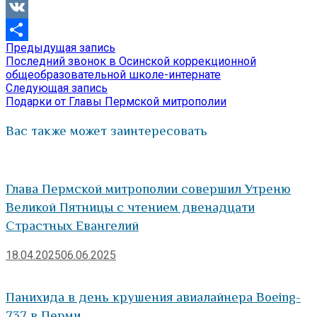
Viber
VK
Предыдущая
Предыдущая запись
Навигация
Отправить
запись:
Последний звонок в Осинской коррекционной
по
общеобразовательной школе-интернате
Следующая
Следующая запись
записям
запись:
Подарки от Главы Пермской митрополии
Вас также может заинтересовать
Глава Пермской митрополии совершил Утреню
Великой Пятницы с чтением двенадцати
Страстных Евангелий
18.04.2025
06.06.2025
Панихида в день крушения авиалайнера Boeing-
737 в Перми