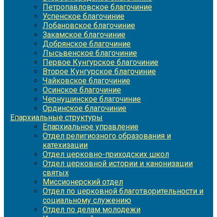
Петропавловское благочиние
Успенское благочиние
Лобановское благочиние
Закамское благочиние
Добрянское благочиние
Лысьвенское благочиние
Первое Кунгурское благочиние
Второе Кунгурское благочиние
Чайковское благочиние
Осинское благочиние
Чернушинское благочиние
Ординское благочиние
Епархиальные структуры
Епархиальное управление
Отдел религиозного образования и
катехизации
Отдел церковно-приходских школ
Отдел церковной истории и канонизации
святых
Миссионерский отдел
Отдел по церковной благотворительности и
социальному служению
Отдел по делам молодежи