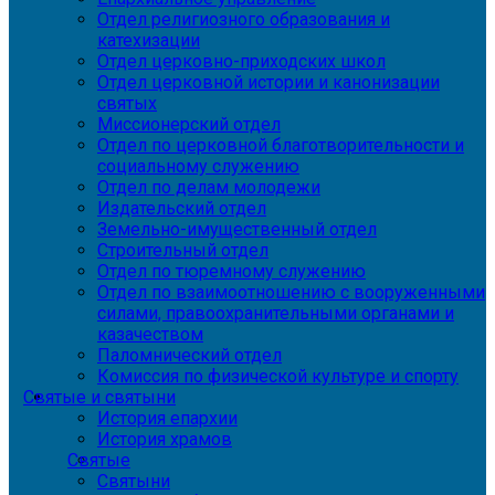
Отдел религиозного образования и
катехизации
Отдел церковно-приходских школ
Отдел церковной истории и канонизации
святых
Миссионерский отдел
Отдел по церковной благотворительности и
социальному служению
Отдел по делам молодежи
Издательский отдел
Земельно-имущественный отдел
Строительный отдел
Отдел по тюремному служению
Отдел по взаимоотношению с вооруженными
силами, правоохранительными органами и
казачеством
Паломнический отдел
Комиссия по физической культуре и спорту
Святые и святыни
История епархии
История храмов
Святые
Святыни