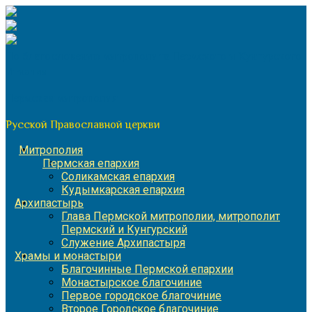
Перейти
к
содержимому
По благословению митрополита Пермского и Кунгурского
Игнатия
Пермская митрополия
Русской Православной церкви
Митрополия
Пермская епархия
Соликамская епархия
Кудымкарская епархия
Архипастырь
Глава Пермской митрополии, митрополит
Пермский и Кунгурский
Служение Архипастыря
Храмы и монастыри
Благочинные Пермской епархии
Монастырское благочиние
Первое городское благочиние
Второе Городское благочиние