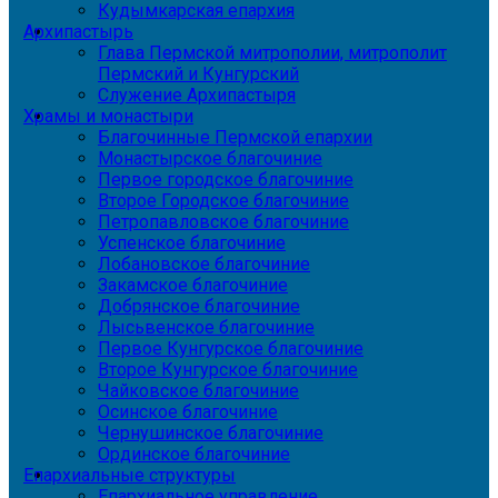
Кудымкарская епархия
Архипастырь
Глава Пермской митрополии, митрополит
Пермский и Кунгурский
Служение Архипастыря
Храмы и монастыри
Благочинные Пермской епархии
Монастырское благочиние
Первое городское благочиние
Второе Городское благочиние
Петропавловское благочиние
Успенское благочиние
Лобановское благочиние
Закамское благочиние
Добрянское благочиние
Лысьвенское благочиние
Первое Кунгурское благочиние
Второе Кунгурское благочиние
Чайковское благочиние
Осинское благочиние
Чернушинское благочиние
Ординское благочиние
Епархиальные структуры
Епархиальное управление