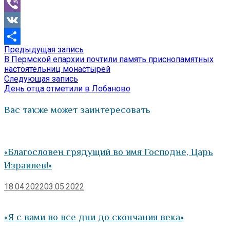
Mail.Ru
Viber
VK
Предыдущая
Предыдущая запись
Навигация
Отправить
запись:
В Пермской епархии почтили память приснопамятных
по
настоятельниц монастырей
Следующая
Следующая запись
записям
запись:
День отца отметили в Лобаново
Вас также может заинтересовать
«Благословен грядущий во имя Господне, Царь
Израилев!»
18.04.2022
03.05.2022
«Я с вами во все дни до скончания века»