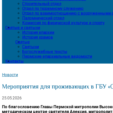
Строительный отдел
Отдел по тюремному служению
Отдел по взаимоотношению с вооруженными с
Паломнический отдел
Комиссия по физической культуре и спорту
Святые и святыни
История епархии
История храмов
Святые
Святыни
Богослужебные тексты
Пермские епархиальные ведомости
Контакты
Новости
Мероприятия для проживающих в ГБУ «О
25.05.2026
По благословению Главы Пермской митрополии Высок
методическом центре святителя Алексия, митрополит