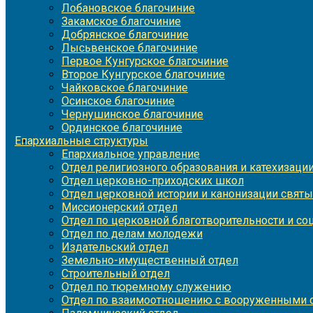
Лобановское благочиние
Закамское благочиние
Добрянское благочиние
Лысьвенское благочиние
Первое Кунгурское благочиние
Второе Кунгурское благочиние
Чайковское благочиние
Осинское благочиние
Чернушинское благочиние
Ординское благочиние
Епархиальные структуры
Епархиальное управление
Отдел религиозного образования и катехизаци
Отдел церковно-приходских школ
Отдел церковной истории и канонизации святы
Миссионерский отдел
Отдел по церковной благотворительности и с
Отдел по делам молодежи
Издательский отдел
Земельно-имущественный отдел
Строительный отдел
Отдел по тюремному служению
Отдел по взаимоотношению с вооруженными с