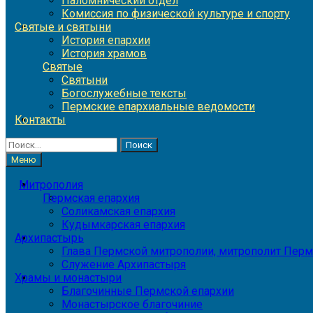
Паломнический отдел
Комиссия по физической культуре и спорту
Святые и святыни
История епархии
История храмов
Святые
Святыни
Богослужебные тексты
Пермские епархиальные ведомости
Контакты
Найти:
Меню
Митрополия
Пермская епархия
Соликамская епархия
Кудымкарская епархия
Архипастырь
Глава Пермской митрополии, митрополит Перм
Служение Архипастыря
Храмы и монастыри
Благочинные Пермской епархии
Монастырское благочиние