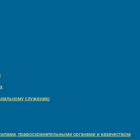
и
х
оциальному служению
илами, правоохранительными органами и казачеством