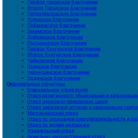
Первое городское благочиние
Второе Городское благочиние
Петропавловское благочиние
Успенское благочиние
Лобановское благочиние
Закамское благочиние
Добрянское благочиние
Лысьвенское благочиние
Первое Кунгурское благочиние
Второе Кунгурское благочиние
Чайковское благочиние
Осинское благочиние
Чернушинское благочиние
Ординское благочиние
Епархиальные структуры
Епархиальное управление
Отдел религиозного образования и катехизаци
Отдел церковно-приходских школ
Отдел церковной истории и канонизации святы
Миссионерский отдел
Отдел по церковной благотворительности и с
Отдел по делам молодежи
Издательский отдел
Земельно-имущественный отдел