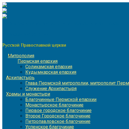
Перейти
к
содержимому
По благословению митрополита Пермского и Кунгурского 
Пермская митрополия
Русской Православной церкви
Митрополия
Пермская епархия
Соликамская епархия
Кудымкарская епархия
Архипастырь
Глава Пермской митрополии, митрополит Перм
Служение Архипастыря
Храмы и монастыри
Благочинные Пермской епархии
Монастырское благочиние
Первое городское благочиние
Второе Городское благочиние
Петропавловское благочиние
Успенское благочиние