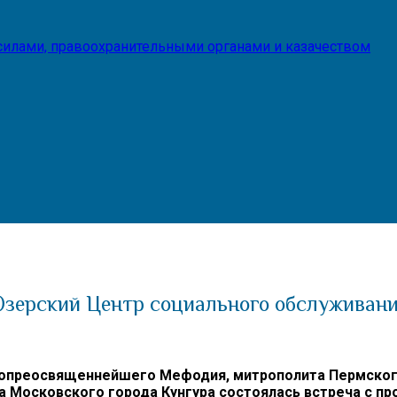
илами, правоохранительными органами и казачеством
зерский Центр социального обслуживани
опреосвященнейшего Мефодия, митрополита Пермского 
а Московского города Кунгура состоялась встреча с 