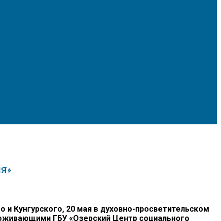
я»
и Кунгурского, 20 мая в духовно-просветительском
проживающими ГБУ «Озерский Центр социального