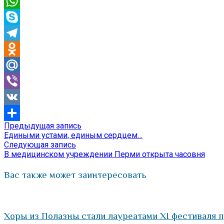
Email
WhatsApp
Skype
Telegram
Odnoklassniki
Mail.Ru
Viber
VK
Предыдущая
Предыдущая запись
Навигация
Отправить
запись:
Едиными устами, единым сердцем…
по
Следующая
Следующая запись
запись:
В медицинском учреждении Перми открыта часовня
записям
Вас также может заинтересовать
Хоры из Полазны стали лауреатами XI фестиваля 