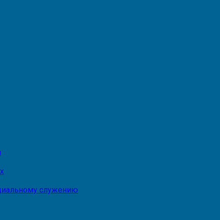
и
х
оциальному служению