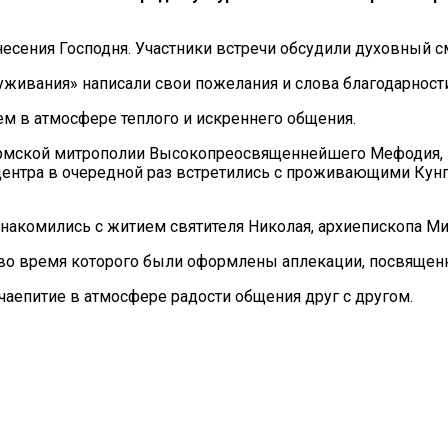
есения Господня. Участники встречи обсудили духовный см
ивания» написали свои пожелания и слова благодарности 
 в атмосфере теплого и искреннего общения.
ермской митрополии Высокопреосвященнейшего Мефодия, м
центра в очередной раз встретились с проживающими Кун
накомились с житием святителя Николая, архиепископа Ми
 во время которого были оформлены аплекации, посвящен
аепитие в атмосфере радости общения друг с другом.