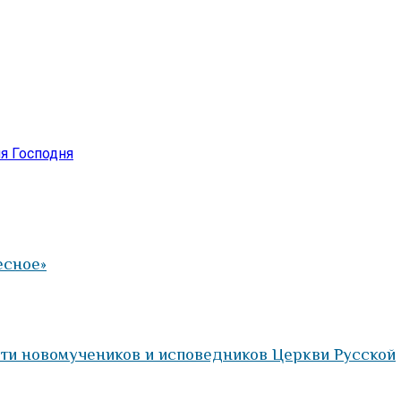
я Господня
есное»
яти новомучеников и исповедников Церкви Русской