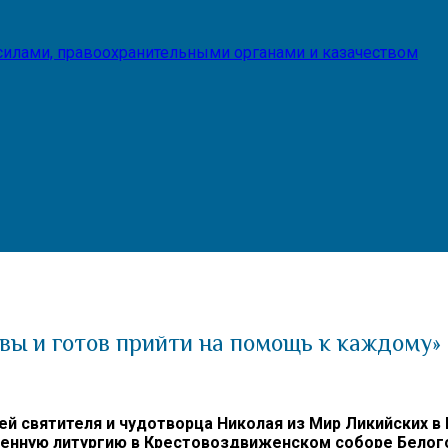
илами, правоохранительными органами и казачеством
вы и готов прийти на помощь к каждому»
щей святителя и чудотворца Николая из Мир Ликийских
венную литургию в Крестовоздвиженском соборе Белог