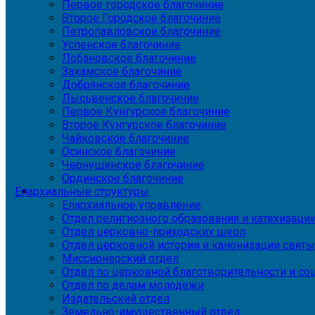
Первое городское благочиние
Второе Городское благочиние
Петропавловское благочиние
Успенское благочиние
Лобановское благочиние
Закамское благочиние
Добрянское благочиние
Лысьвенское благочиние
Первое Кунгурское благочиние
Второе Кунгурское благочиние
Чайковское благочиние
Осинское благочиние
Чернушинское благочиние
Ординское благочиние
Епархиальные структуры
Епархиальное управление
Отдел религиозного образования и катехизаци
Отдел церковно-приходских школ
Отдел церковной истории и канонизации святы
Миссионерский отдел
Отдел по церковной благотворительности и с
Отдел по делам молодежи
Издательский отдел
Земельно-имущественный отдел