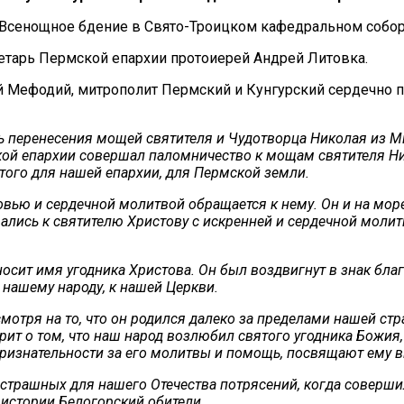
 Всенощное бдение в Свято-Троицком кафедральном собор
етарь Пермской епархии протоиерей Андрей Литовка.
ефодий, митрополит Пермский и Кунгурский сердечно по
ь перенесения мощей святителя и Чудотворца Николая из Ми
ской епархии совершал паломничество к мощам святителя Н
того для нашей епархии, для Пермской земли.
овью и сердечной молитвой обращается к нему. Он и на мор
щались к святителю Христову с искренней и сердечной молит
сит имя угодника Христова. Он был воздвигнут в знак благ
 нашему народу, к нашей Церкви.
смотря на то, что он родился далеко за пределами нашей с
рит о том, что наш народ возлюбил святого угодника Божия,
р признательности за его молитвы и помощь, посвящают ему
 страшных для нашего Отечества потрясений, когда соверш
 истории Белогорский обители.