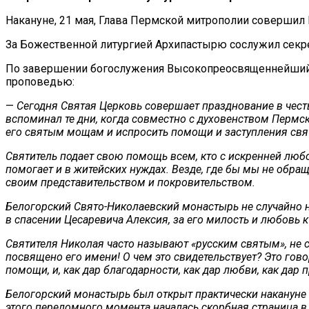
Накануне, 21 мая, Глава Пермской митрополии совершил
За Божественной литургией Архипастырю сослужил секр
По завершении богослужения Высокопреосвященнейший М
проповедью:
—
Сегодня Святая Церковь совершает празднование в чест
вспоминал те дни, когда совместно с духовенством Перм
его святым мощам и испросить помощи и заступления свя
Святитель подает свою помощь всем, кто с искренней люб
помогает и в житейских нуждах. Везде, где бы мы не обра
своим представительством и покровительством.
Белогорский Свято-Николаевский монастырь не случайно но
в спасении Цесаревича Алексия, за его милость и любовь к
Святителя Николая часто называют «русским святым», не 
посвящено его имени! О чем это свидетельствует? Это гово
помощи, и, как дар благодарности, как дар любви, как да
Белогорский монастырь был открыт практически накануне
этого переломного момента началась скорбная страница в