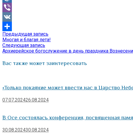
Mail.Ru
Viber
VK
Предыдущая
Предыдущая запись
Навигация
Отправить
запись:
Многая и благая лета!
по
Следующая
Следующая запись
запись:
Архиерейское богослужение в день праздника Вознесени
записям
Вас также может заинтересовать
«Только покаяние может ввести нас в Царство Неб
07.07.2024
26.08.2024
В Осе состоялась конференция, посвященная пам
30.08.2024
30.08.2024