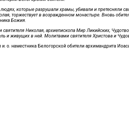
тех людях, которые разрушали храмы, убивали и претесняли
лая, торжествует в возражденном монастыре. Вновь обитель
дника Божия.
ти святителя Николая, архиепископа Мир Ликийских, Чудотв
ь и живущих в ней. Молитвами святителя Христова и Чудово
 и. о. наместника Белогорской обители архимандрита Иоас