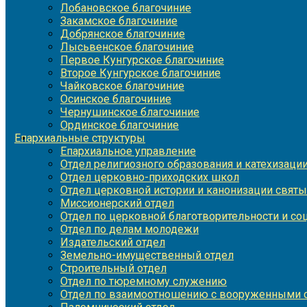
Лобановское благочиние
Закамское благочиние
Добрянское благочиние
Лысьвенское благочиние
Первое Кунгурское благочиние
Второе Кунгурское благочиние
Чайковское благочиние
Осинское благочиние
Чернушинское благочиние
Ординское благочиние
Епархиальные структуры
Епархиальное управление
Отдел религиозного образования и катехизаци
Отдел церковно-приходских школ
Отдел церковной истории и канонизации святы
Миссионерский отдел
Отдел по церковной благотворительности и с
Отдел по делам молодежи
Издательский отдел
Земельно-имущественный отдел
Строительный отдел
Отдел по тюремному служению
Отдел по взаимоотношению с вооруженными с