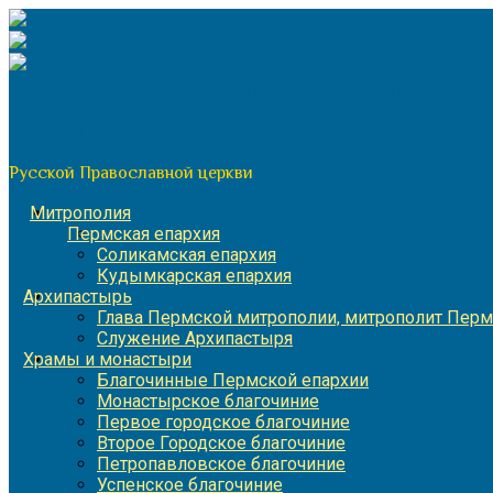
Перейти
к
содержимому
По благословению митрополита Пермского и Кунгурского 
Пермская митрополия
Русской Православной церкви
Митрополия
Пермская епархия
Соликамская епархия
Кудымкарская епархия
Архипастырь
Глава Пермской митрополии, митрополит Перм
Служение Архипастыря
Храмы и монастыри
Благочинные Пермской епархии
Монастырское благочиние
Первое городское благочиние
Второе Городское благочиние
Петропавловское благочиние
Успенское благочиние