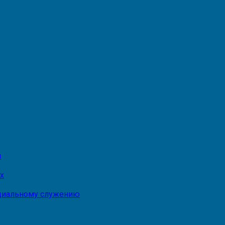
и
х
оциальному служению