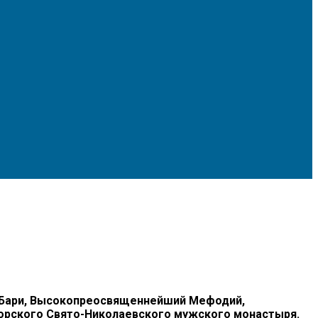
 в Бари, Высокопреосвященнейший Мефодий,
орского Свято-Николаевского мужского монастыря.