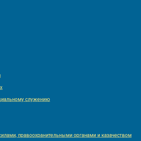
и
х
оциальному служению
илами, правоохранительными органами и казачеством