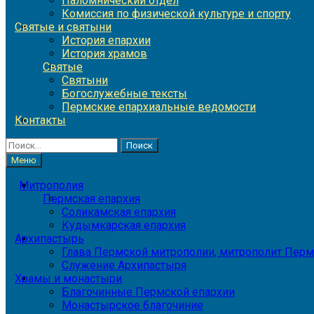
Паломнический отдел
Комиссия по физической культуре и спорту
Святые и святыни
История епархии
История храмов
Святые
Святыни
Богослужебные тексты
Пермские епархиальные ведомости
Контакты
Найти:
Меню
Митрополия
Пермская епархия
Соликамская епархия
Кудымкарская епархия
Архипастырь
Глава Пермской митрополии, митрополит Перм
Служение Архипастыря
Храмы и монастыри
Благочинные Пермской епархии
Монастырское благочиние