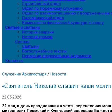
Строительный отдел
Отдел по тюремному служению
Отдел по взаимоотношению с вооруженными с
Паломнический отдел
Комиссия по физической культуре и спорту
Святые и святыни
История епархии
История храмов
Святые
Святыни
Богослужебные тексты
Пермские епархиальные ведомости
Контакты
Служение Архипастыря
/
Новости
«Святитель Николай слышит наши молит
22.05.2026
22 мая, в день празднования в честь перенесения мо
митрополит Пермский и Кунгурский совершил Божест