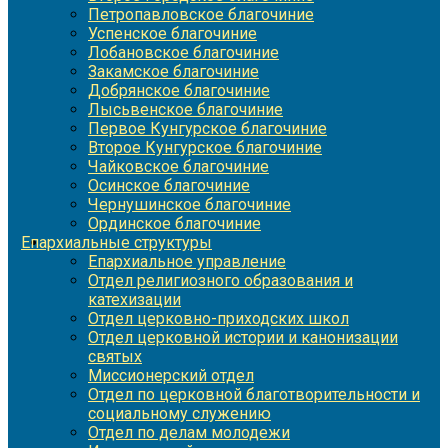
Петропавловское благочиние
Успенское благочиние
Лобановское благочиние
Закамское благочиние
Добрянское благочиние
Лысьвенское благочиние
Первое Кунгурское благочиние
Второе Кунгурское благочиние
Чайковское благочиние
Осинское благочиние
Чернушинское благочиние
Ординское благочиние
Епархиальные структуры
Епархиальное управление
Отдел религиозного образования и
катехизации
Отдел церковно-приходских школ
Отдел церковной истории и канонизации
святых
Миссионерский отдел
Отдел по церковной благотворительности и
социальному служению
Отдел по делам молодежи