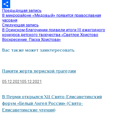
VK
Предыдущая
Предыдущая запись
Навигация
Отправить
запись:
В микрорайоне «Медовый» появится православная
по
часовня
Следующая
Следующая запись
записям
запись:
В Осинском благочинии подвели итоги III ежегодного
конкурса детского творчества «Светлое Христово
Воскресение. Пасха Христова»
Вас также может заинтересовать
Памяти жертв пермской трагедии
05.12.2021
05.12.2021
В Перми открылся XII Свято-Елисаветинский
форум «Белый Ангел России» (Свято-
Елисаветинские чтения)