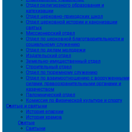
Отдел религиозного образования и
катехизации
Отдел церковно-приходских школ
Отдел церковной истории и канонизации
святых
Миссионерский отдел
Отдел по церковной благотворительности и
социальному служению
Отдел по делам молодежи
Издательский отдел
Земельно-имущественный отдел
Строительный отдел
Отдел по тюремному служению
Отдел по взаимоотношению с вооруженными
силами, правоохранительными органами и
казачеством
Паломнический отдел
Комиссия по физической культуре и спорту
Святые и святыни
История епархии
История храмов
Святые
Святыни