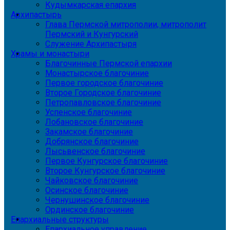
Кудымкарская епархия
Архипастырь
Глава Пермской митрополии, митрополит
Пермский и Кунгурский
Служение Архипастыря
Храмы и монастыри
Благочинные Пермской епархии
Монастырское благочиние
Первое городское благочиние
Второе Городское благочиние
Петропавловское благочиние
Успенское благочиние
Лобановское благочиние
Закамское благочиние
Добрянское благочиние
Лысьвенское благочиние
Первое Кунгурское благочиние
Второе Кунгурское благочиние
Чайковское благочиние
Осинское благочиние
Чернушинское благочиние
Ординское благочиние
Епархиальные структуры
Епархиальное управление