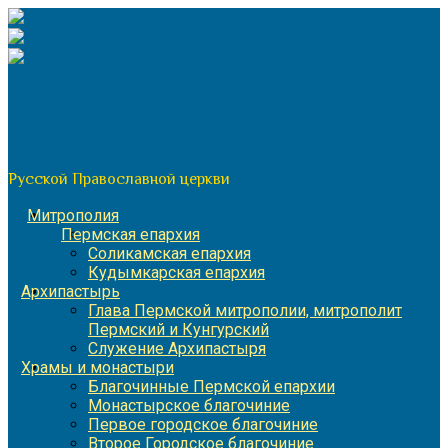
Перейти
к
содержимому
По благословению митрополита Пермского и Кунгурского
Игнатия
Пермская митрополия
Русской Православной церкви
Митрополия
Пермская епархия
Соликамская епархия
Кудымкарская епархия
Архипастырь
Глава Пермской митрополии, митрополит
Пермский и Кунгурский
Служение Архипастыря
Храмы и монастыри
Благочинные Пермской епархии
Монастырское благочиние
Первое городское благочиние
Второе Городское благочиние