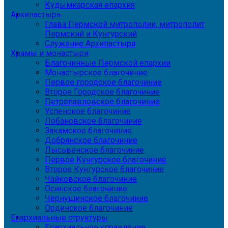
Кудымкарская епархия
Архипастырь
Глава Пермской митрополии, митрополит
Пермский и Кунгурский
Служение Архипастыря
Храмы и монастыри
Благочинные Пермской епархии
Монастырское благочиние
Первое городское благочиние
Второе Городское благочиние
Петропавловское благочиние
Успенское благочиние
Лобановское благочиние
Закамское благочиние
Добрянское благочиние
Лысьвенское благочиние
Первое Кунгурское благочиние
Второе Кунгурское благочиние
Чайковское благочиние
Осинское благочиние
Чернушинское благочиние
Ординское благочиние
Епархиальные структуры
Епархиальное управление