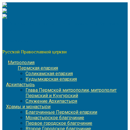
Перейти
к
содержимому
По благословению митрополита Пермского и Кунгурского
Игнатия
Пермская митрополия
Русской Православной церкви
Митрополия
Пермская епархия
Соликамская епархия
Кудымкарская епархия
Архипастырь
Глава Пермской митрополии, митрополит
Пермский и Кунгурский
Служение Архипастыря
Храмы и монастыри
Благочинные Пермской епархии
Монастырское благочиние
Первое городское благочиние
Второе Городское благочиние