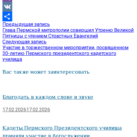
Viber
VK
Предыдущая
Предыдущая запись
Навигация
Отправить
запись:
Глава Пермской митрополии совершил Утреню Великой
по
Пятницы с чтением Страстных Евангелий
Следующая
Следующая запись
записям
запись:
Участие в торжественном мероприятии, посвященном
30-летию Пермского президентского кадетского
училища
Вас также может заинтересовать
Благодать в каждом слове и звуке
17.02.2026
17.02.2026
Кадеты Пермского Президентского училища
приняли участие в богослужении