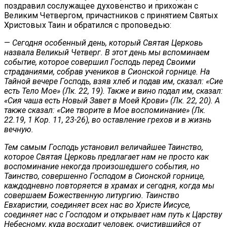
поздравил сослужащее духовенство и прихожан с
Великим Четвергом, причастников с принятием Святых
Христовых Таин и обратился с проповедью:
—
Сегодня особенный день, который Святая Церковь
назвала Великый Четверг. В этот день мы вспоминаем
событие, которое совершил Господь перед Своими
страданиями, собрав учеников в Сионской горнице. На
Тайной вечере Господь, взяв хлеб и подав им, сказал: «Сие
есть Тело Мое» (Лк. 22, 19). Также и вино подал им, сказал:
«Сия чаша есть Новый Завет в Моей Крови» (Лк. 22, 20). А
также сказал: «Сие творите в Мое воспоминание» (Лк.
22.19, 1 Кор. 11, 23-26), во оставление грехов и в жизнь
вечную.
Тем самым Господь установил величайшее Таинство,
которое Святая Церковь предлагает нам не просто как
воспоминание некогда произошедшего события, но
Таинство, совершенно Господом в Сионской горнице,
каждодневно повторяется в храмах и сегодня, когда мы
совершаем Божественную литургию. Таинство
Евхаристии, соединяет всех нас во Христе Иисусе,
соединяет нас с Господом и открывает нам путь к Царству
Небесному, куда восходит человек, очистившийся от