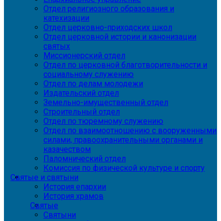
Отдел религиозного образования и
катехизации
Отдел церковно-приходских школ
Отдел церковной истории и канонизации
святых
Миссионерский отдел
Отдел по церковной благотворительности и
социальному служению
Отдел по делам молодежи
Издательский отдел
Земельно-имущественный отдел
Строительный отдел
Отдел по тюремному служению
Отдел по взаимоотношению с вооруженными
силами, правоохранительными органами и
казачеством
Паломнический отдел
Комиссия по физической культуре и спорту
Святые и святыни
История епархии
История храмов
Святые
Святыни