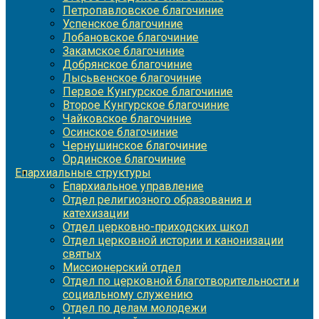
Петропавловское благочиние
Успенское благочиние
Лобановское благочиние
Закамское благочиние
Добрянское благочиние
Лысьвенское благочиние
Первое Кунгурское благочиние
Второе Кунгурское благочиние
Чайковское благочиние
Осинское благочиние
Чернушинское благочиние
Ординское благочиние
Епархиальные структуры
Епархиальное управление
Отдел религиозного образования и
катехизации
Отдел церковно-приходских школ
Отдел церковной истории и канонизации
святых
Миссионерский отдел
Отдел по церковной благотворительности и
социальному служению
Отдел по делам молодежи