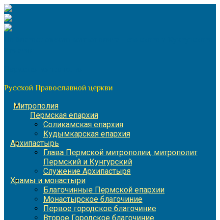
Перейти
к
содержимому
По благословению митрополита Пермского и Кунгурского
Игнатия
Пермская митрополия
Русской Православной церкви
Митрополия
Пермская епархия
Соликамская епархия
Кудымкарская епархия
Архипастырь
Глава Пермской митрополии, митрополит
Пермский и Кунгурский
Служение Архипастыря
Храмы и монастыри
Благочинные Пермской епархии
Монастырское благочиние
Первое городское благочиние
Второе Городское благочиние