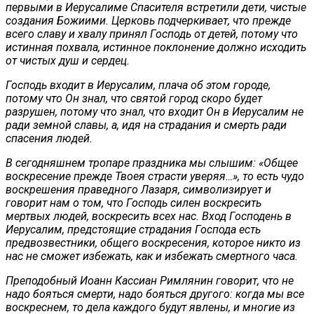
первыми в Иерусалиме Спасителя встретили дети, чистые
создания Божиими. Церковь подчеркивает, что прежде
всего славу и хвалу принял Господь от детей, потому что
истинная похвала, истинное поклонение должно исходить
от чистых душ и сердец.
Господь входит в Иерусалим, плача об этом городе,
потому что Он знал, что святой город скоро будет
разрушен, потому что знал, что входит Он в Иерусалим не
ради земной славы, а, идя на страдания и смерть ради
спасения людей.
В сегодняшнем тропаре праздника мы слышим: «Общее
воскресение прежде Твоея страсти уверяя…», то есть чудо
воскрешения праведного Лазаря, символизирует и
говорит нам о том, что Господь силен воскресить
мертвых людей, воскресить всех нас. Вход Господень в
Иерусалим, предстоящие страдания Господа есть
предвозвестники, общего воскресения, которое никто из
нас не сможет избежать, как и избежать смертного часа.
Преподобный Иоанн Кассиан Римлянин говорит, что не
надо бояться смерти, надо бояться другого: когда мы все
воскреснем, то дела каждого будут явлены, и многие из