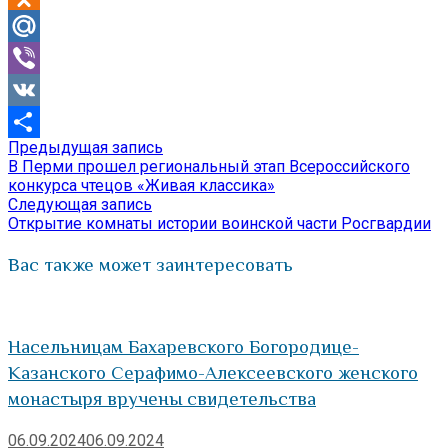
Odnoklassniki
Mail.Ru
Viber
VK
Предыдущая
Предыдущая запись
Навигация
Отправить
запись:
В Перми прошел региональный этап Всероссийского
по
конкурса чтецов «Живая классика»
Следующая
Следующая запись
записям
запись:
Открытие комнаты истории воинской части Росгвардии
Вас также может заинтересовать
Насельницам Бахаревского Богородице-
Казанского Серафимо-Алексеевского женского
монастыря вручены свидетельства
06.09.2024
06.09.2024