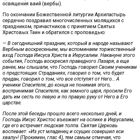
освящения ваий (вербы).
По окончании Божественной литургии Архипастырь
сердечно поздравил многочисленных молящихся с
праздником, причастников с принятием Святых
Христовых Таин и обратился с проповедью:
— В сегодняшний праздник, который в народе называют
Вербным воскресеньем, мы вспоминаем торжественный
вход Господа Иисуса Христа в Иерусалим. Накануне этого
события, Господь воскресил праведного Лазаря, а еще
ранее, мы слышали, что Господь говорил Своим ученикам
о предстоящих Страданиях, говорил о том, что будет
предан, говорил о том, что все отступят от Него… А
ученики Спасителя, до конца не понимая этого,
воспринимая Спасителя, как земного царя, просили Его
дать им сесть по левую и по правую руку от Него в Его
царстве.
После этой беседы прошло всего несколько дней, и
Господь Иисус Христос въезжает на ослике в Иерусалим,
где его встречает людская толпа. Святая Церковь
воспевает: «Из уст младенец и ссущих совершил еси
хвалу»! (Прокимен, глас 4), тем самым отмечая, что