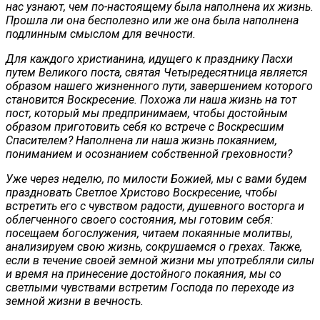
нас узнают, чем по-настоящему была наполнена их жизнь.
Прошла ли она бесполезно или же она была наполнена
подлинным смыслом для вечности.
Для каждого христианина, идущего к празднику Пасхи
путем Великого поста, святая Четыредесятница является
образом нашего жизненного пути, завершением которого
становится Воскресение. Похожа ли наша жизнь на тот
пост, который мы предпринимаем, чтобы достойным
образом приготовить себя ко встрече с Воскресшим
Спасителем? Наполнена ли наша жизнь покаянием,
пониманием и осознанием собственной греховности?
Уже через неделю, по милости Божией, мы с вами будем
праздновать Светлое Христово Воскресение, чтобы
встретить его с чувством радости, душевного восторга и
облегченного своего состояния, мы готовим себя:
посещаем богослужения, читаем покаянные молитвы,
анализируем свою жизнь, сокрушаемся о грехах. Также,
если в течение своей земной жизни мы употребляли силы
и время на принесение достойного покаяния, мы со
светлыми чувствами встретим Господа по переходе из
земной жизни в вечность.