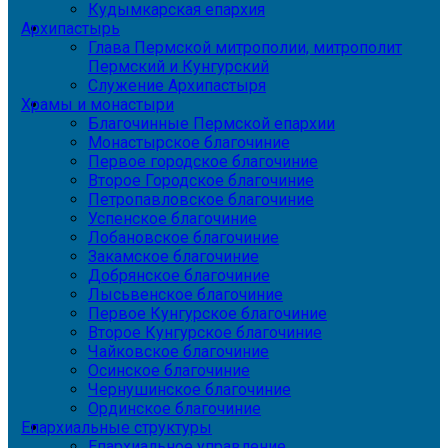
Кудымкарская епархия
Архипастырь
Глава Пермской митрополии, митрополит
Пермский и Кунгурский
Служение Архипастыря
Храмы и монастыри
Благочинные Пермской епархии
Монастырское благочиние
Первое городское благочиние
Второе Городское благочиние
Петропавловское благочиние
Успенское благочиние
Лобановское благочиние
Закамское благочиние
Добрянское благочиние
Лысьвенское благочиние
Первое Кунгурское благочиние
Второе Кунгурское благочиние
Чайковское благочиние
Осинское благочиние
Чернушинское благочиние
Ординское благочиние
Епархиальные структуры
Епархиальное управление