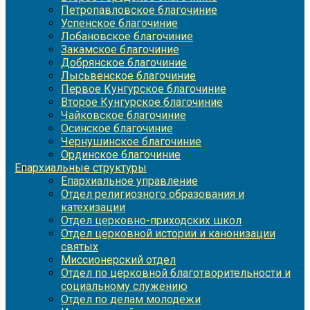
Петропавловское благочиние
Успенское благочиние
Лобановское благочиние
Закамское благочиние
Добрянское благочиние
Лысьвенское благочиние
Первое Кунгурское благочиние
Второе Кунгурское благочиние
Чайковское благочиние
Осинское благочиние
Чернушинское благочиние
Ординское благочиние
Епархиальные структуры
Епархиальное управление
Отдел религиозного образования и
катехизации
Отдел церковно-приходских школ
Отдел церковной истории и канонизации
святых
Миссионерский отдел
Отдел по церковной благотворительности и
социальному служению
Отдел по делам молодежи