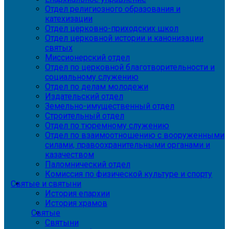
Отдел религиозного образования и
катехизации
Отдел церковно-приходских школ
Отдел церковной истории и канонизации
святых
Миссионерский отдел
Отдел по церковной благотворительности и
социальному служению
Отдел по делам молодежи
Издательский отдел
Земельно-имущественный отдел
Строительный отдел
Отдел по тюремному служению
Отдел по взаимоотношению с вооруженными
силами, правоохранительными органами и
казачеством
Паломнический отдел
Комиссия по физической культуре и спорту
Святые и святыни
История епархии
История храмов
Святые
Святыни