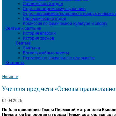
Строительный отдел
Отдел по тюремному служению
Отдел по взаимоотношению с вооруженными с
Паломнический отдел
Комиссия по физической культуре и спорту
Святые и святыни
История епархии
История храмов
Святые
Святыни
Богослужебные тексты
Пермские епархиальные ведомости
Контакты
Новости
Учителя предмета «Основы православно
01.04.2026
По благословению Главы Пермской митрополии Высоко
Пресвятой Богородицы города Перми состоялась встр