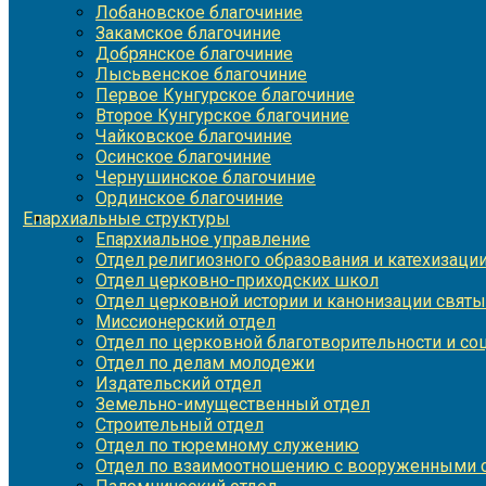
Лобановское благочиние
Закамское благочиние
Добрянское благочиние
Лысьвенское благочиние
Первое Кунгурское благочиние
Второе Кунгурское благочиние
Чайковское благочиние
Осинское благочиние
Чернушинское благочиние
Ординское благочиние
Епархиальные структуры
Епархиальное управление
Отдел религиозного образования и катехизаци
Отдел церковно-приходских школ
Отдел церковной истории и канонизации святы
Миссионерский отдел
Отдел по церковной благотворительности и с
Отдел по делам молодежи
Издательский отдел
Земельно-имущественный отдел
Строительный отдел
Отдел по тюремному служению
Отдел по взаимоотношению с вооруженными с