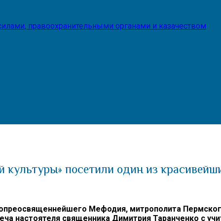
илами, правоохранительными органами и казачеством
й культуры» посетили один из красивейш
преосвященнейшего Мефодия, митрополита Пермского и
еча настоятеля священника Димитрия Таранченко с учи