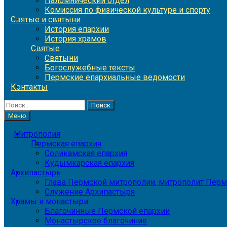
Паломнический отдел
Комиссия по физической культуре и спорту
Святые и святыни
История епархии
История храмов
Святые
Святыни
Богослужебные тексты
Пермские епархиальные ведомости
Контакты
Найти:
Меню
Митрополия
Пермская епархия
Соликамская епархия
Кудымкарская епархия
Архипастырь
Глава Пермской митрополии, митрополит Перм
Служение Архипастыря
Храмы и монастыри
Благочинные Пермской епархии
Монастырское благочиние