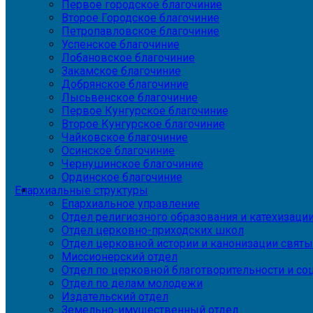
Первое городское благочиние
Второе Городское благочиние
Петропавловское благочиние
Успенское благочиние
Лобановское благочиние
Закамское благочиние
Добрянское благочиние
Лысьвенское благочиние
Первое Кунгурское благочиние
Второе Кунгурское благочиние
Чайковское благочиние
Осинское благочиние
Чернушинское благочиние
Ординское благочиние
Епархиальные структуры
Епархиальное управление
Отдел религиозного образования и катехизаци
Отдел церковно-приходских школ
Отдел церковной истории и канонизации святы
Миссионерский отдел
Отдел по церковной благотворительности и с
Отдел по делам молодежи
Издательский отдел
Земельно-имущественный отдел