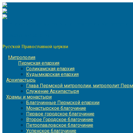
Перейти
к
содержимому
По благословению митрополита Пермского и Кунгурского 
Пермская митрополия
Русской Православной церкви
Митрополия
Пермская епархия
Соликамская епархия
Кудымкарская епархия
Архипастырь
Глава Пермской митрополии, митрополит Перм
Служение Архипастыря
Храмы и монастыри
Благочинные Пермской епархии
Монастырское благочиние
Первое городское благочиние
Второе Городское благочиние
Петропавловское благочиние
Успенское благочиние