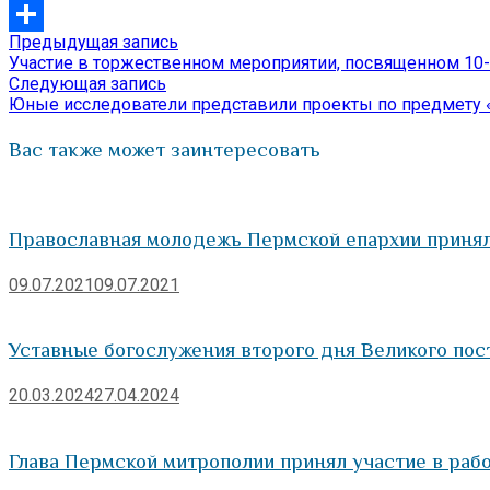
VK
Предыдущая
Предыдущая запись
Навигация
Отправить
запись:
Участие в торжественном мероприятии, посвященном 10
по
Следующая
Следующая запись
запись:
Юные исследователи представили проекты по предмету 
записям
Вас также может заинтересовать
Православная молодежь Пермской епархии принял
09.07.2021
09.07.2021
Уставные богослужения второго дня Великого пос
20.03.2024
27.04.2024
Глава Пермской митрополии принял участие в рабо