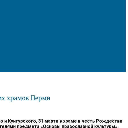
их храмов Перми
 Кунгурского, 31 марта в храме в честь Рождества
телями предмета «Основы православной культуры».