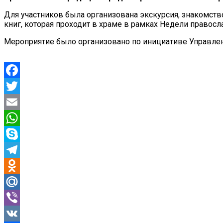
Для участников была организована экскурсия, знакомст
книг, которая проходит в храме в рамках Недели правосл
Мероприятие было организовано по инициативе Управлен
Facebook
Twitter
Email
WhatsApp
Skype
Telegram
Odnoklassniki
Mail.Ru
Viber