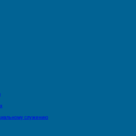
и
х
оциальному служению