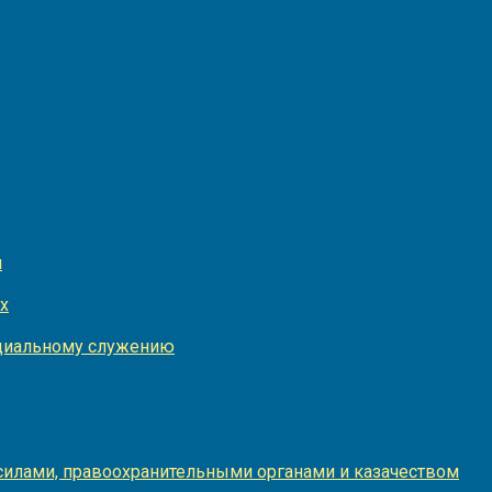
и
х
оциальному служению
илами, правоохранительными органами и казачеством