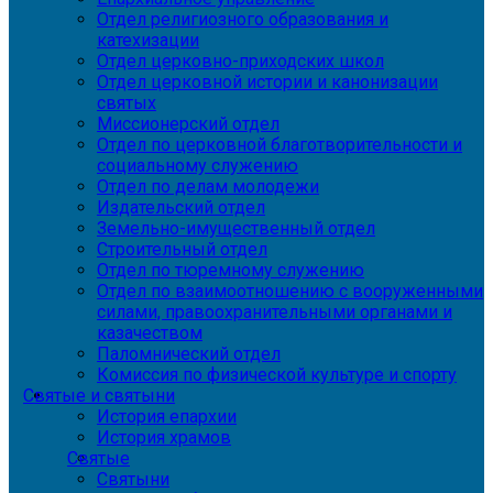
Отдел религиозного образования и
катехизации
Отдел церковно-приходских школ
Отдел церковной истории и канонизации
святых
Миссионерский отдел
Отдел по церковной благотворительности и
социальному служению
Отдел по делам молодежи
Издательский отдел
Земельно-имущественный отдел
Строительный отдел
Отдел по тюремному служению
Отдел по взаимоотношению с вооруженными
силами, правоохранительными органами и
казачеством
Паломнический отдел
Комиссия по физической культуре и спорту
Святые и святыни
История епархии
История храмов
Святые
Святыни