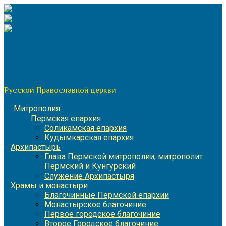
Перейти
к
содержимому
По благословению митрополита Пермского и Кунгурского
Игнатия
Пермская митрополия
Русской Православной церкви
Митрополия
Пермская епархия
Соликамская епархия
Кудымкарская епархия
Архипастырь
Глава Пермской митрополии, митрополит
Пермский и Кунгурский
Служение Архипастыря
Храмы и монастыри
Благочинные Пермской епархии
Монастырское благочиние
Первое городское благочиние
Второе Городское благочиние