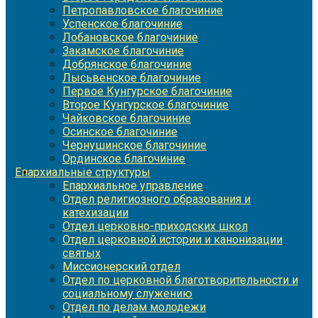
Петропавловское благочиние
Успенское благочиние
Лобановское благочиние
Закамское благочиние
Добрянское благочиние
Лысьвенское благочиние
Первое Кунгурское благочиние
Второе Кунгурское благочиние
Чайковское благочиние
Осинское благочиние
Чернушинское благочиние
Ординское благочиние
Епархиальные структуры
Епархиальное управление
Отдел религиозного образования и
катехизации
Отдел церковно-приходских школ
Отдел церковной истории и канонизации
святых
Миссионерский отдел
Отдел по церковной благотворительности и
социальному служению
Отдел по делам молодежи