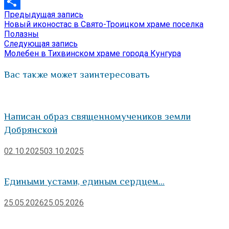
VK
Предыдущая
Предыдущая запись
Навигация
Отправить
запись:
Новый иконостас в Свято-Троицком храме поселка
по
Полазны
Следующая
Следующая запись
записям
запись:
Молебен в Тихвинском храме города Кунгура
Вас также может заинтересовать
Написан образ священномучеников земли
Добрянской
02.10.2025
03.10.2025
Едиными устами, единым сердцем…
25.05.2026
25.05.2026