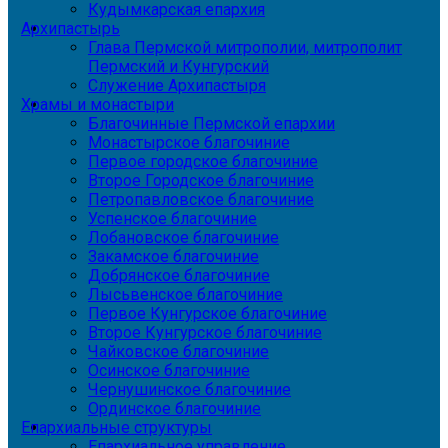
Кудымкарская епархия
Архипастырь
Глава Пермской митрополии, митрополит
Пермский и Кунгурский
Служение Архипастыря
Храмы и монастыри
Благочинные Пермской епархии
Монастырское благочиние
Первое городское благочиние
Второе Городское благочиние
Петропавловское благочиние
Успенское благочиние
Лобановское благочиние
Закамское благочиние
Добрянское благочиние
Лысьвенское благочиние
Первое Кунгурское благочиние
Второе Кунгурское благочиние
Чайковское благочиние
Осинское благочиние
Чернушинское благочиние
Ординское благочиние
Епархиальные структуры
Епархиальное управление