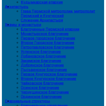
Кудымкарская епархия
Архипастырь
Глава Пермской митрополии, митрополит
Пермский и Кунгурский
Служение Архипастыря
Храмы и монастыри
Благочинные Пермской епархии
Монастырское благочиние
Первое городское благочиние
Второе Городское благочиние
Петропавловское благочиние
Успенское благочиние
Лобановское благочиние
Закамское благочиние
Добрянское благочиние
Лысьвенское благочиние
Первое Кунгурское благочиние
Второе Кунгурское благочиние
Чайковское благочиние
Осинское благочиние
Чернушинское благочиние
Ординское благочиние
Епархиальные структуры
Епархиальное управление