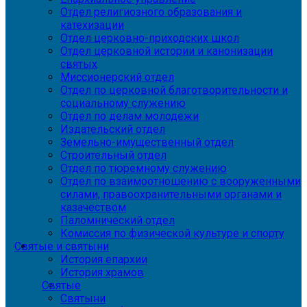
Отдел религиозного образования и
катехизации
Отдел церковно-приходских школ
Отдел церковной истории и канонизации
святых
Миссионерский отдел
Отдел по церковной благотворительности и
социальному служению
Отдел по делам молодежи
Издательский отдел
Земельно-имущественный отдел
Строительный отдел
Отдел по тюремному служению
Отдел по взаимоотношению с вооруженными
силами, правоохранительными органами и
казачеством
Паломнический отдел
Комиссия по физической культуре и спорту
Святые и святыни
История епархии
История храмов
Святые
Святыни