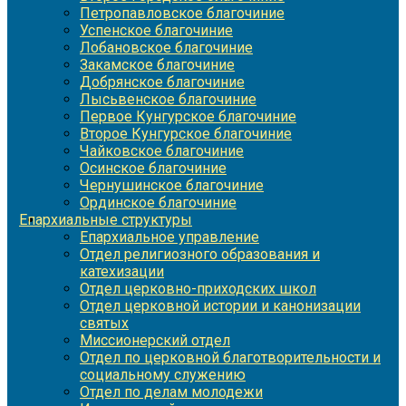
Петропавловское благочиние
Успенское благочиние
Лобановское благочиние
Закамское благочиние
Добрянское благочиние
Лысьвенское благочиние
Первое Кунгурское благочиние
Второе Кунгурское благочиние
Чайковское благочиние
Осинское благочиние
Чернушинское благочиние
Ординское благочиние
Епархиальные структуры
Епархиальное управление
Отдел религиозного образования и
катехизации
Отдел церковно-приходских школ
Отдел церковной истории и канонизации
святых
Миссионерский отдел
Отдел по церковной благотворительности и
социальному служению
Отдел по делам молодежи