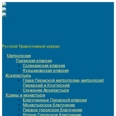
Перейти
к
содержимому
По благословению митрополита Пермского и Кунгурского
Игнатия
Пермская митрополия
Русской Православной церкви
Митрополия
Пермская епархия
Соликамская епархия
Кудымкарская епархия
Архипастырь
Глава Пермской митрополии, митрополит
Пермский и Кунгурский
Служение Архипастыря
Храмы и монастыри
Благочинные Пермской епархии
Монастырское благочиние
Первое городское благочиние
Второе Городское благочиние