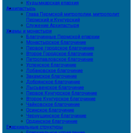
Кудымкарская епархия
Архипастырь
Глава Пермской митрополии, митрополит
Пермский и Кунгурский
Служение Архипастыря
Храмы и монастыри
Благочинные Пермской епархии
Монастырское благочиние
Первое городское благочиние
Второе Городское благочиние
Петропавловское благочиние
Успенское благочиние
Лобановское благочиние
Закамское благочиние
Добрянское благочиние
Лысьвенское благочиние
Первое Кунгурское благочиние
Второе Кунгурское благочиние
Чайковское благочиние
Осинское благочиние
Чернушинское благочиние
Ординское благочиние
Епархиальные структуры
Епархиальное управление