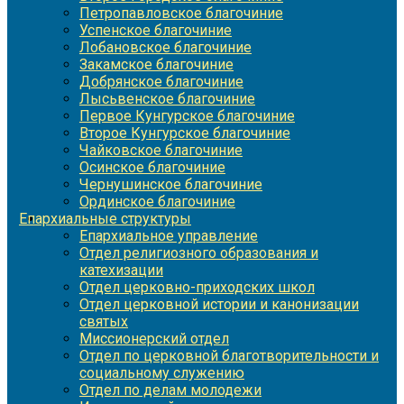
Петропавловское благочиние
Успенское благочиние
Лобановское благочиние
Закамское благочиние
Добрянское благочиние
Лысьвенское благочиние
Первое Кунгурское благочиние
Второе Кунгурское благочиние
Чайковское благочиние
Осинское благочиние
Чернушинское благочиние
Ординское благочиние
Епархиальные структуры
Епархиальное управление
Отдел религиозного образования и
катехизации
Отдел церковно-приходских школ
Отдел церковной истории и канонизации
святых
Миссионерский отдел
Отдел по церковной благотворительности и
социальному служению
Отдел по делам молодежи