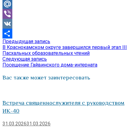
Odnoklassniki
Mail.Ru
Viber
VK
Предыдущая
Предыдущая запись
Навигация
Отправить
запись:
В Краснокамском округе завершился первый этап III
по
Пасхальных образовательных чтений
Следующая
Следующая запись
записям
запись:
Посещение Гайвинского дома-интерната
Вас также может заинтересовать
Встреча священнослужителя с руководством
ИК-40
31.03.2026
31.03.2026