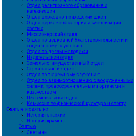
Отдел религиозного образования и
катехизации
Отдел церковно-приходских школ
Отдел церковной истории и канонизации
святых
Миссионерский отдел
Отдел по церковной благотворительности и
социальному служению
Отдел по делам молодежи
Издательский отдел
Земельно-имущественный отдел
Строительный отдел
Отдел по тюремному служению
Отдел по взаимоотношению с вооруженными
силами, правоохранительными органами и
казачеством
Паломнический отдел
Комиссия по физической культуре и спорту
Святые и святыни
История епархии
История храмов
Святые
Святыни