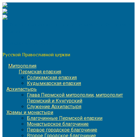
Перейти
к
содержимому
По благословению митрополита Пермского и Кунгурского
Игнатия
Пермская митрополия
Русской Православной церкви
Митрополия
Пермская епархия
Соликамская епархия
Кудымкарская епархия
Архипастырь
Глава Пермской митрополии, митрополит
Пермский и Кунгурский
Служение Архипастыря
Храмы и монастыри
Благочинные Пермской епархии
Монастырское благочиние
Первое городское благочиние
Второе Городское благочиние