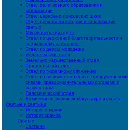
Отдел религиозного образования и
катехизации
Отдел церковно-приходских школ
Отдел церковной истории и канонизации
святых
Миссионерский отдел
Отдел по церковной благотворительности и
социальному служению
Отдел по делам молодежи
Издательский отдел
Земельно-имущественный отдел
Строительный отдел
Отдел по тюремному служению
Отдел по взаимоотношению с вооруженными
силами, правоохранительными органами и
казачеством
Паломнический отдел
Комиссия по физической культуре и спорту
Святые и святыни
История епархии
История храмов
Святые
Святыни