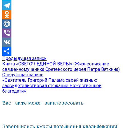
Skype
Telegram
Odnoklassniki
Mail.Ru
Viber
VK
Предыдущая
Предыдущая запись
Навигация
Отправить
запись:
Книга «СВЕТОЧ ЕДИНОЙ ВЕРЫ» (Жизнеописание
по
священномученика Сретенского иерея Петра Вяткина)
Следующая
Следующая запись
записям
запись:
«Святитель Григорий Палама своей жизнью
засвидетельствовал стяжание Божественной
благодати»
Вас также может заинтересовать
Завершились курсы повышения квалификации