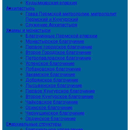
Кудымкарская епархия
Архипастырь
Глава Пермской митрополии, митрополит
Пермский и Кунгурский
Служение Архипастыря
Храмы и монастыри
Благочинные Пермской епархии
Монастырское благочиние
Первое городское благочиние
Второе Городское благочиние
Петропавловское благочиние
Успенское благочиние
Лобановское благочиние
Закамское благочиние
Добрянское благочиние
Лысьвенское благочиние
Первое Кунгурское благочиние
Второе Кунгурское благочиние
Чайковское благочиние
Осинское благочиние
Чернушинское благочиние
Ординское благочиние
Епархиальные структуры
Епархиальное управление