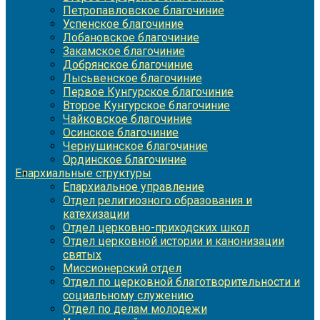
Петропавловское благочиние
Успенское благочиние
Лобановское благочиние
Закамское благочиние
Добрянское благочиние
Лысьвенское благочиние
Первое Кунгурское благочиние
Второе Кунгурское благочиние
Чайковское благочиние
Осинское благочиние
Чернушинское благочиние
Ординское благочиние
Епархиальные структуры
Епархиальное управление
Отдел религиозного образования и
катехизации
Отдел церковно-приходских школ
Отдел церковной истории и канонизации
святых
Миссионерский отдел
Отдел по церковной благотворительности и
социальному служению
Отдел по делам молодежи