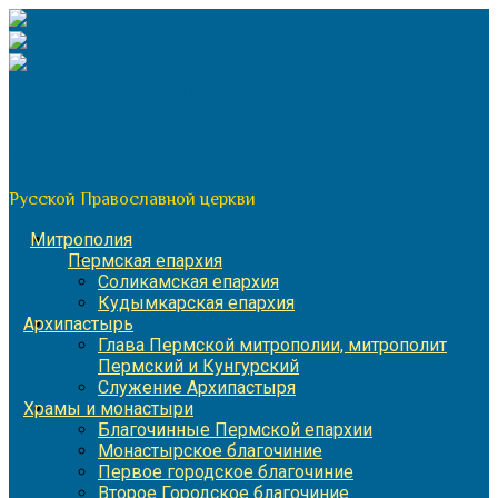
Перейти
к
содержимому
По благословению митрополита Пермского и Кунгурского
Игнатия
Пермская митрополия
Русской Православной церкви
Митрополия
Пермская епархия
Соликамская епархия
Кудымкарская епархия
Архипастырь
Глава Пермской митрополии, митрополит
Пермский и Кунгурский
Служение Архипастыря
Храмы и монастыри
Благочинные Пермской епархии
Монастырское благочиние
Первое городское благочиние
Второе Городское благочиние