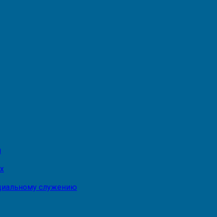
и
х
оциальному служению