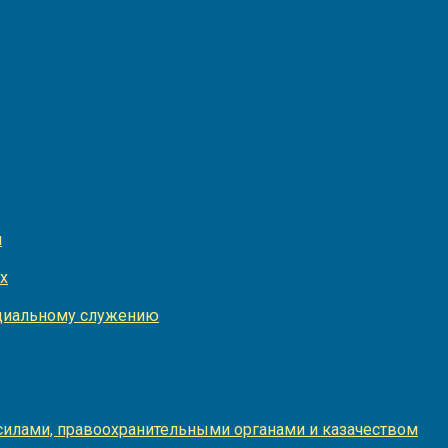
и
х
оциальному служению
илами, правоохранительными органами и казачеством