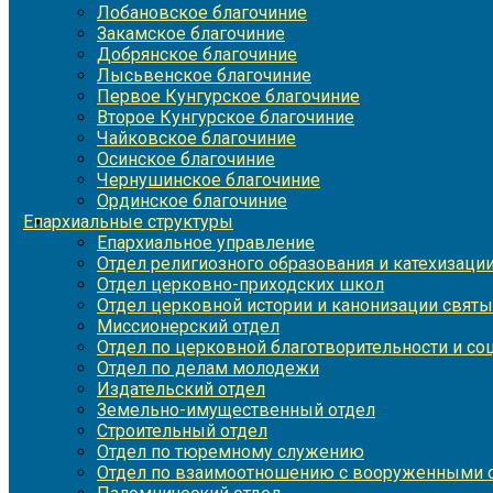
Лобановское благочиние
Закамское благочиние
Добрянское благочиние
Лысьвенское благочиние
Первое Кунгурское благочиние
Второе Кунгурское благочиние
Чайковское благочиние
Осинское благочиние
Чернушинское благочиние
Ординское благочиние
Епархиальные структуры
Епархиальное управление
Отдел религиозного образования и катехизаци
Отдел церковно-приходских школ
Отдел церковной истории и канонизации святы
Миссионерский отдел
Отдел по церковной благотворительности и с
Отдел по делам молодежи
Издательский отдел
Земельно-имущественный отдел
Строительный отдел
Отдел по тюремному служению
Отдел по взаимоотношению с вооруженными с