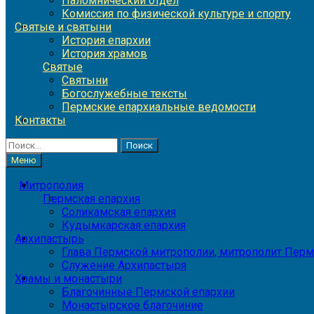
Паломнический отдел
Комиссия по физической культуре и спорту
Святые и святыни
История епархии
История храмов
Святые
Святыни
Богослужебные тексты
Пермские епархиальные ведомости
Контакты
Найти:
Меню
Митрополия
Пермская епархия
Соликамская епархия
Кудымкарская епархия
Архипастырь
Глава Пермской митрополии, митрополит Перм
Служение Архипастыря
Храмы и монастыри
Благочинные Пермской епархии
Монастырское благочиние