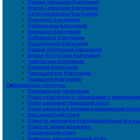
Первое городское благочиние
Второе Городское благочиние
Петропавловское благочиние
Успенское благочиние
Лобановское благочиние
Закамское благочиние
Добрянское благочиние
Лысьвенское благочиние
Первое Кунгурское благочиние
Второе Кунгурское благочиние
Чайковское благочиние
Осинское благочиние
Чернушинское благочиние
Ординское благочиние
Епархиальные структуры
Епархиальное управление
Отдел религиозного образования и катехизаци
Отдел церковно-приходских школ
Отдел церковной истории и канонизации святы
Миссионерский отдел
Отдел по церковной благотворительности и с
Отдел по делам молодежи
Издательский отдел
Земельно-имущественный отдел