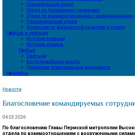
Строительный отдел
Отдел по тюремному служению
Отдел по взаимоотношению с вооруженными с
Паломнический отдел
Комиссия по физической культуре и спорту
Святые и святыни
История епархии
История храмов
Святые
Святыни
Богослужебные тексты
Пермские епархиальные ведомости
Контакты
Новости
Благословение командируемых сотруд
04.03.2026
По благословению Главы Пермской митрополии Высок
отдела по взаимоотношениям с вооруженными силами,