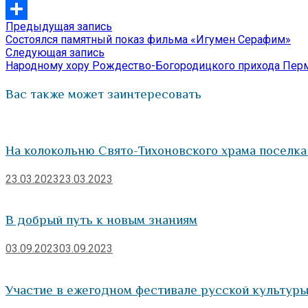
VK
Предыдущая
Предыдущая запись
Навигация
Отправить
запись:
Состоялся памятный показ фильма «Игумен Серафим»
по
Следующая
Следующая запись
запись:
Народному хору Рождество-Богородицкого прихода Перм
записям
Вас также может заинтересовать
На колокольню Свято-Тихоновского храма поселк
23.03.2023
23.03.2023
В добрый путь к новым знаниям
03.09.2023
03.09.2023
Участие в ежегодном фестивале русской культуры