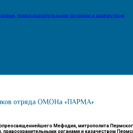
илами, правоохранительными органами и казачеством
ников отряда ОМОНа «ПАРМА»
опреосвященнейшего Мефодия, митрополита Пермского 
 правоохранительными органами и казачеством Пермс