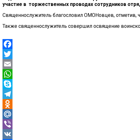
участие в торжественных проводах сотрудников отр
Священнослужитель благословил ОМОНовцев, отметив, чт
Также священнослужитель совершил освящение воинской
Facebook
Twitter
Email
WhatsApp
Skype
Telegram
Odnoklassniki
Mail.Ru
Viber