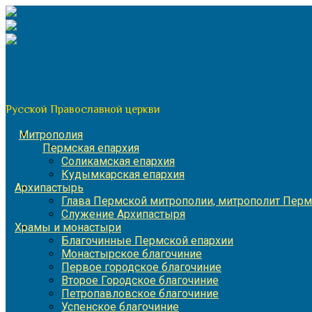
Перейти
к
содержимому
По благословению митрополита Пермского и Кунгурского 
Пермская митрополия
Русской Православной церкви
Митрополия
Пермская епархия
Соликамская епархия
Кудымкарская епархия
Архипастырь
Глава Пермской митрополии, митрополит Перм
Служение Архипастыря
Храмы и монастыри
Благочинные Пермской епархии
Монастырское благочиние
Первое городское благочиние
Второе Городское благочиние
Петропавловское благочиние
Успенское благочиние