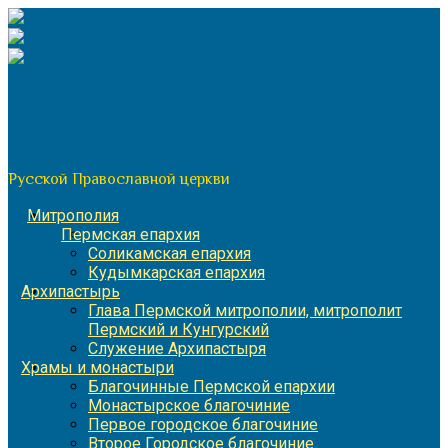
Перейти
к
содержимому
По благословению митрополита Пермского и Кунгурского
Игнатия
Пермская митрополия
Русской Православной церкви
Митрополия
Пермская епархия
Соликамская епархия
Кудымкарская епархия
Архипастырь
Глава Пермской митрополии, митрополит
Пермский и Кунгурский
Служение Архипастыря
Храмы и монастыри
Благочинные Пермской епархии
Монастырское благочиние
Первое городское благочиние
Второе Городское благочиние