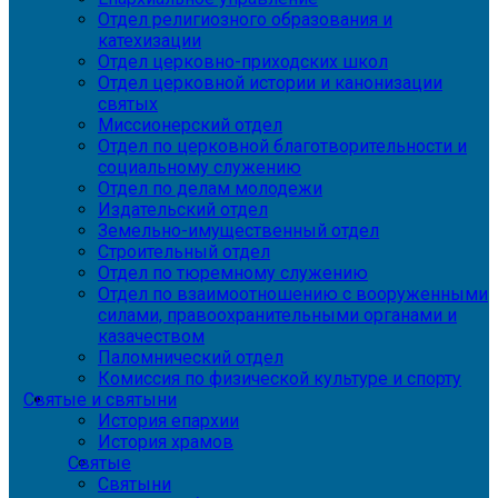
Отдел религиозного образования и
катехизации
Отдел церковно-приходских школ
Отдел церковной истории и канонизации
святых
Миссионерский отдел
Отдел по церковной благотворительности и
социальному служению
Отдел по делам молодежи
Издательский отдел
Земельно-имущественный отдел
Строительный отдел
Отдел по тюремному служению
Отдел по взаимоотношению с вооруженными
силами, правоохранительными органами и
казачеством
Паломнический отдел
Комиссия по физической культуре и спорту
Святые и святыни
История епархии
История храмов
Святые
Святыни