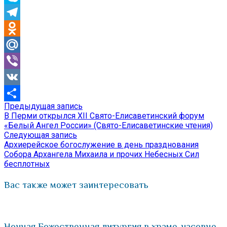
Skype
Telegram
Odnoklassniki
Mail.Ru
Viber
VK
Предыдущая
Предыдущая запись
Навигация
Отправить
запись:
В Перми открылся XII Свято-Елисаветинский форум
по
«Белый Ангел России» (Свято-Елисаветинские чтения)
Следующая
Следующая запись
записям
запись:
Архиерейское богослужение в день празднования
Собора Архангела Михаила и прочих Небесных Сил
бесплотных
Вас также может заинтересовать
Ночная Божественная литургия в храме-часовне