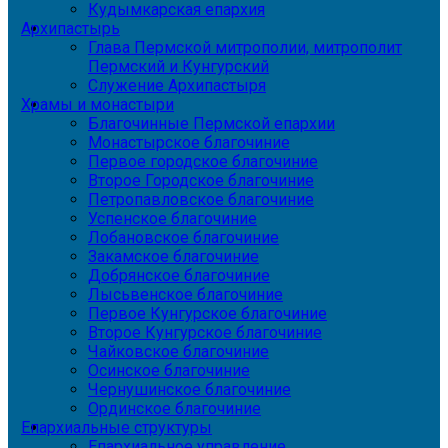
Кудымкарская епархия
Архипастырь
Глава Пермской митрополии, митрополит
Пермский и Кунгурский
Служение Архипастыря
Храмы и монастыри
Благочинные Пермской епархии
Монастырское благочиние
Первое городское благочиние
Второе Городское благочиние
Петропавловское благочиние
Успенское благочиние
Лобановское благочиние
Закамское благочиние
Добрянское благочиние
Лысьвенское благочиние
Первое Кунгурское благочиние
Второе Кунгурское благочиние
Чайковское благочиние
Осинское благочиние
Чернушинское благочиние
Ординское благочиние
Епархиальные структуры
Епархиальное управление