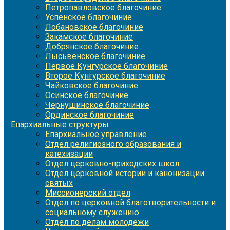
Петропавловское благочиние
Успенское благочиние
Лобановское благочиние
Закамское благочиние
Добрянское благочиние
Лысьвенское благочиние
Первое Кунгурское благочиние
Второе Кунгурское благочиние
Чайковское благочиние
Осинское благочиние
Чернушинское благочиние
Ординское благочиние
Епархиальные структуры
Епархиальное управление
Отдел религиозного образования и
катехизации
Отдел церковно-приходских школ
Отдел церковной истории и канонизации
святых
Миссионерский отдел
Отдел по церковной благотворительности и
социальному служению
Отдел по делам молодежи