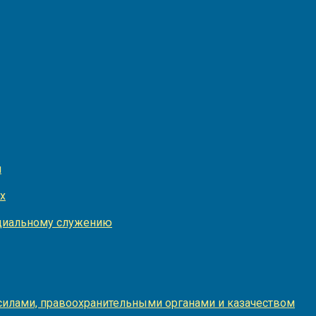
и
х
оциальному служению
илами, правоохранительными органами и казачеством