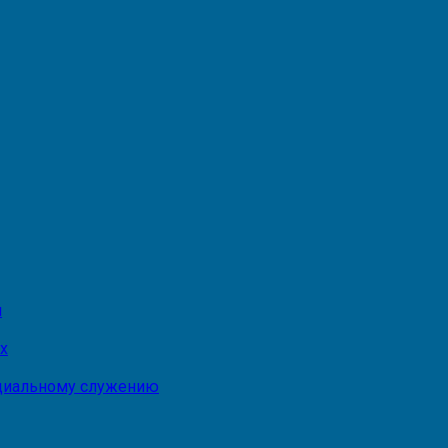
и
х
оциальному служению