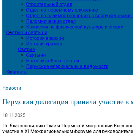
Строительный отдел
Отдел по тюремному служению
Отдел по взаимоотношению с вооруженными с
Паломнический отдел
Комиссия по физической культуре и спорту
Святые и святыни
История епархии
История храмов
Святые
Святыни
Богослужебные тексты
Пермские епархиальные ведомости
Контакты
Новости
Пермская делегация приняла участие в
18.11.2025
По благословению Главы Пермской митрополии Высокопр
участие в XI Межрегиональном форуме для руководителе