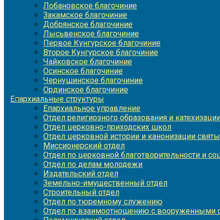
Лобановское благочиние
Закамское благочиние
Добрянское благочиние
Лысьвенское благочиние
Первое Кунгурское благочиние
Второе Кунгурское благочиние
Чайковское благочиние
Осинское благочиние
Чернушинское благочиние
Ординское благочиние
Епархиальные структуры
Епархиальное управление
Отдел религиозного образования и катехизаци
Отдел церковно-приходских школ
Отдел церковной истории и канонизации святы
Миссионерский отдел
Отдел по церковной благотворительности и с
Отдел по делам молодежи
Издательский отдел
Земельно-имущественный отдел
Строительный отдел
Отдел по тюремному служению
Отдел по взаимоотношению с вооруженными с