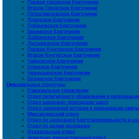
Первое городское благочиние
Второе Городское благочиние
Петропавловское благочиние
Успенское благочиние
Лобановское благочиние
Закамское благочиние
Добрянское благочиние
Лысьвенское благочиние
Первое Кунгурское благочиние
Второе Кунгурское благочиние
Чайковское благочиние
Осинское благочиние
Чернушинское благочиние
Ординское благочиние
Епархиальные структуры
Епархиальное управление
Отдел религиозного образования и катехизаци
Отдел церковно-приходских школ
Отдел церковной истории и канонизации святы
Миссионерский отдел
Отдел по церковной благотворительности и с
Отдел по делам молодежи
Издательский отдел
Земельно-имущественный отдел