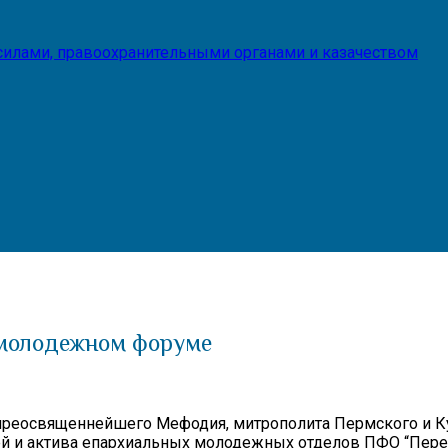
илами, правоохранительными органами и казачеством
 молодежном форуме
еосвященнейшего Мефодия, митрополита Пермского и Кун
й и актива епархиальных молодежных отделов ПФО “Пересв