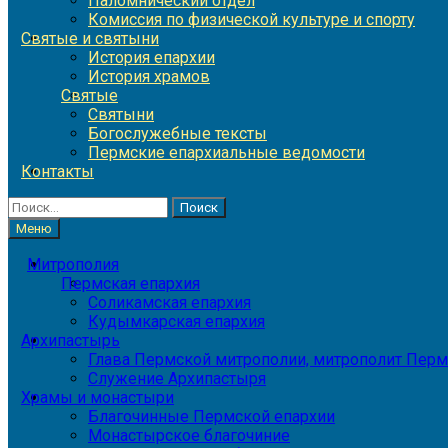
Паломнический отдел
Комиссия по физической культуре и спорту
Святые и святыни
История епархии
История храмов
Святые
Святыни
Богослужебные тексты
Пермские епархиальные ведомости
Контакты
Найти:
Меню
Митрополия
Пермская епархия
Соликамская епархия
Кудымкарская епархия
Архипастырь
Глава Пермской митрополии, митрополит Перм
Служение Архипастыря
Храмы и монастыри
Благочинные Пермской епархии
Монастырское благочиние