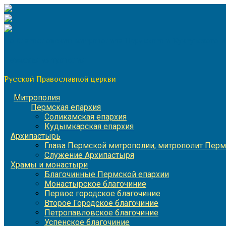
Перейти
к
содержимому
По благословению митрополита Пермского и Кунгурского 
Пермская митрополия
Русской Православной церкви
Митрополия
Пермская епархия
Соликамская епархия
Кудымкарская епархия
Архипастырь
Глава Пермской митрополии, митрополит Перм
Служение Архипастыря
Храмы и монастыри
Благочинные Пермской епархии
Монастырское благочиние
Первое городское благочиние
Второе Городское благочиние
Петропавловское благочиние
Успенское благочиние