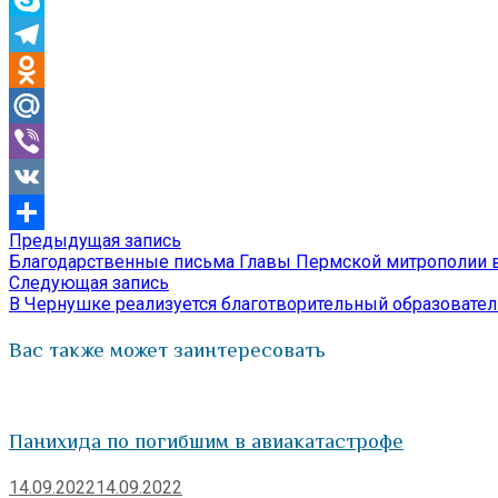
Skype
Telegram
Odnoklassniki
Mail.Ru
Viber
VK
Предыдущая
Предыдущая запись
Навигация
Отправить
запись:
Благодарственные письма Главы Пермской митрополии 
по
Следующая
Следующая запись
запись:
В Чернушке реализуется благотворительный образовате
записям
Вас также может заинтересовать
Панихида по погибшим в авиакатастрофе
14.09.2022
14.09.2022