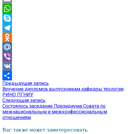
Email
WhatsApp
Skype
Telegram
Odnoklassniki
Mail.Ru
Viber
VK
Предыдущая
Предыдущая запись
Навигация
Отправить
запись:
Вручение дипломов выпускникам кафедры теологии
по
РИНО ПГНИУ
Следующая
Следующая запись
записям
запись:
Состоялось заседание Президиума Совета по
межнациональным и межконфессиональным
отношениям
Вас также может заинтересовать