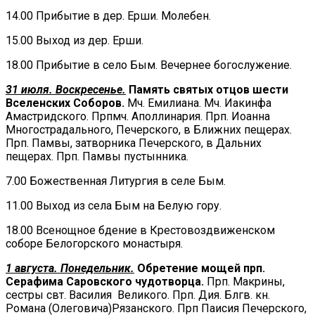
14.00 Прибытие в дер. Ерши. Молебен.
15.00 Выход из дер. Ерши.
18.00 Прибытие в село Бым. Вечернее богослужение.
31 июля. Воскресенье.
Память святых отцов шести
Вселенских Соборов.
Мч. Емилиана. Мч. Иакинфа
Амастридского. Прпмч. Аполлинария. Прп. Иоанна
Многострадального, Печерского, в Ближних пещерах.
Прп. Памвы, затворника Печерского, в Дальних
пещерах. Прп. Памвы пустынника.
7.00 Божественная Литургия в селе Бым.
11.00 Выход из села Бым на Белую гору.
18.00 Всенощное бдение в Крестовоздвиженском
соборе Белогорского монастыря.
1 августа. Понедельник.
Обретение мощей прп.
Серафима Саровского чудотворца.
Прп. Макрины,
сестры свт. Василия Великого. Прп. Дия. Блгв. кн.
Романа (Олеговича)Рязанского. Прп Паисия Печерского,