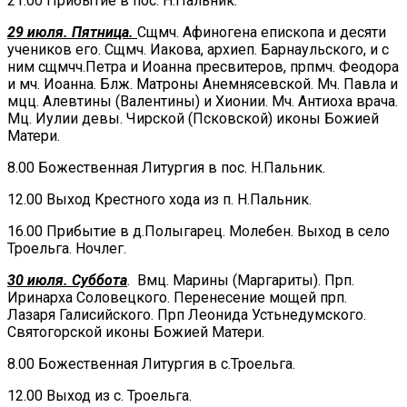
21.00 Прибытие в пос. Н.Пальник.
29 июля. Пятница.
Сщмч. Афиногена епископа и десяти
учеников его. Сщмч. Иакова, архиеп. Барнаульского, и с
ним сщмчч.Петра и Иоанна пресвитеров, прпмч. Феодора
и мч. Иоанна. Блж. Матроны Анемнясевской. Мч. Павла и
мцц. Алевтины (Валентины) и Хионии. Мч. Антиоха врача.
Мц. Иулии девы. Чирской (Псковской) иконы Божией
Матери.
8.00 Божественная Литургия в пос. Н.Пальник.
12.00 Выход Крестного хода из п. Н.Пальник.
16.00 Прибытие в д.Полыгарец. Молебен. Выход в село
Троельга. Ночлег.
30 июля. Суббота
.
Вмц. Марины (Маргариты). Прп.
Иринарха Соловецкого. Перенесение мощей прп.
Лазаря Галисийского. Прп Леонида Устьнедумского.
Святогорской иконы Божией Матери.
8.00 Божественная Литургия в с.Троельга.
12.00 Выход из с. Троельга.