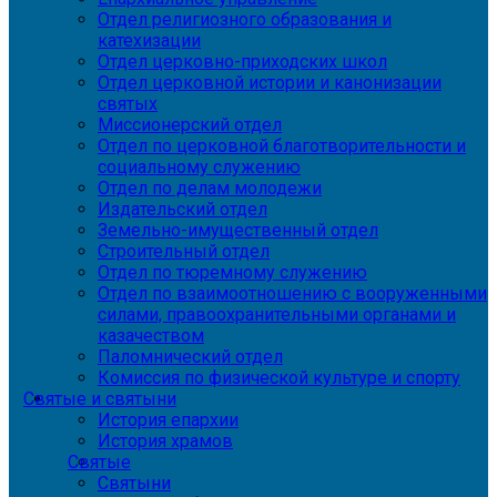
Отдел религиозного образования и
катехизации
Отдел церковно-приходских школ
Отдел церковной истории и канонизации
святых
Миссионерский отдел
Отдел по церковной благотворительности и
социальному служению
Отдел по делам молодежи
Издательский отдел
Земельно-имущественный отдел
Строительный отдел
Отдел по тюремному служению
Отдел по взаимоотношению с вооруженными
силами, правоохранительными органами и
казачеством
Паломнический отдел
Комиссия по физической культуре и спорту
Святые и святыни
История епархии
История храмов
Святые
Святыни