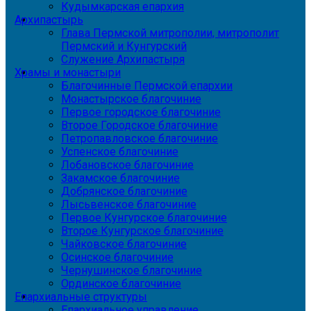
Кудымкарская епархия
Архипастырь
Глава Пермской митрополии, митрополит
Пермский и Кунгурский
Служение Архипастыря
Храмы и монастыри
Благочинные Пермской епархии
Монастырское благочиние
Первое городское благочиние
Второе Городское благочиние
Петропавловское благочиние
Успенское благочиние
Лобановское благочиние
Закамское благочиние
Добрянское благочиние
Лысьвенское благочиние
Первое Кунгурское благочиние
Второе Кунгурское благочиние
Чайковское благочиние
Осинское благочиние
Чернушинское благочиние
Ординское благочиние
Епархиальные структуры
Епархиальное управление