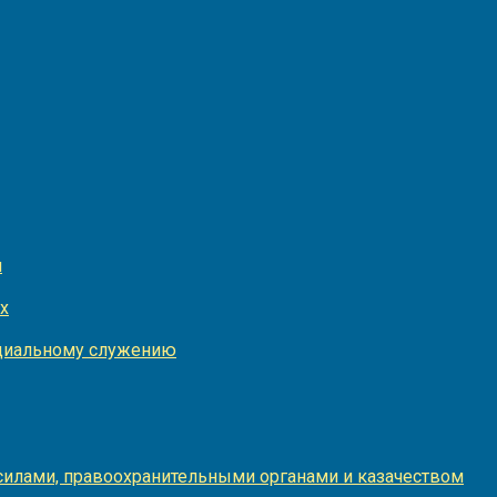
и
х
оциальному служению
илами, правоохранительными органами и казачеством