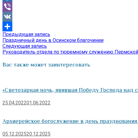
Mail.Ru
Viber
VK
Предыдущая
Предыдущая запись
Навигация
Отправить
запись:
Праздничный день в Осинском благочинии
по
Следующая
Следующая запись
запись:
Руководитель отдела по тюремному служению Пермской
записям
Вас также может заинтересовать
«Светозарная ночь, явившая Победу Господа над 
25.04.2022
01.06.2022
Архиерейское богослужение в день празднования
05.12.2025
20.12.2025