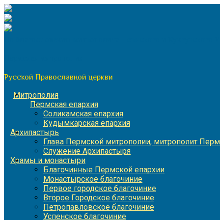
Перейти
к
содержимому
По благословению митрополита Пермского и Кунгурского 
Пермская митрополия
Русской Православной церкви
Митрополия
Пермская епархия
Соликамская епархия
Кудымкарская епархия
Архипастырь
Глава Пермской митрополии, митрополит Перм
Служение Архипастыря
Храмы и монастыри
Благочинные Пермской епархии
Монастырское благочиние
Первое городское благочиние
Второе Городское благочиние
Петропавловское благочиние
Успенское благочиние