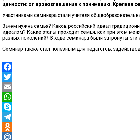
ценности: от провозглашения к пониманию. Крепкая с
Участниками семинара стали учителя общеобразовательн
Зачем нужна семья? Каков российский идеал традиционно
идеалом? Какие этапы проходит семья, как при этом м
разных поколений? В ходе семинара были затронуты эти 
Семинар также стал полезным для педагогов, задейство
Facebook
Twitter
Email
WhatsApp
Skype
Telegram
Odnoklassniki