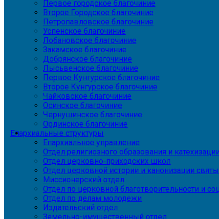
Первое городское благочиние
Второе Городское благочиние
Петропавловское благочиние
Успенское благочиние
Лобановское благочиние
Закамское благочиние
Добрянское благочиние
Лысьвенское благочиние
Первое Кунгурское благочиние
Второе Кунгурское благочиние
Чайковское благочиние
Осинское благочиние
Чернушинское благочиние
Ординское благочиние
Епархиальные структуры
Епархиальное управление
Отдел религиозного образования и катехизаци
Отдел церковно-приходских школ
Отдел церковной истории и канонизации святы
Миссионерский отдел
Отдел по церковной благотворительности и с
Отдел по делам молодежи
Издательский отдел
Земельно-имущественный отдел