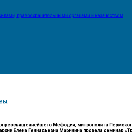
илами, правоохранительными органами и казачеством
ьвы
опреосвященнейшего Мефодия, митрополита Пермского 
пархии Елена Геннадьевна Маринина провела семинар «