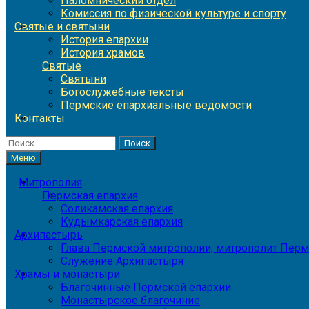
Паломнический отдел
Комиссия по физической культуре и спорту
Святые и святыни
История епархии
История храмов
Святые
Святыни
Богослужебные тексты
Пермские епархиальные ведомости
Контакты
Найти:
Меню
Митрополия
Пермская епархия
Соликамская епархия
Кудымкарская епархия
Архипастырь
Глава Пермской митрополии, митрополит Перм
Служение Архипастыря
Храмы и монастыри
Благочинные Пермской епархии
Монастырское благочиние