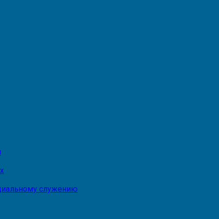
и
х
оциальному служению