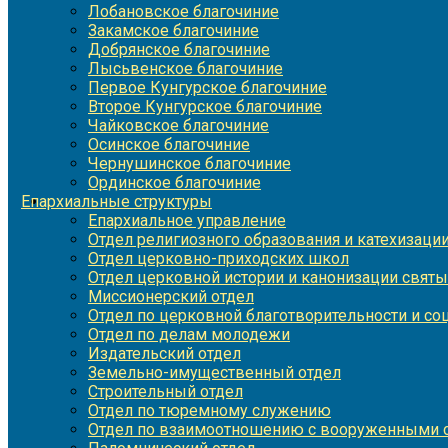
Лобановское благочиние
Закамское благочиние
Добрянское благочиние
Лысьвенское благочиние
Первое Кунгурское благочиние
Второе Кунгурское благочиние
Чайковское благочиние
Осинское благочиние
Чернушинское благочиние
Ординское благочиние
Епархиальные структуры
Епархиальное управление
Отдел религиозного образования и катехизаци
Отдел церковно-приходских школ
Отдел церковной истории и канонизации святы
Миссионерский отдел
Отдел по церковной благотворительности и с
Отдел по делам молодежи
Издательский отдел
Земельно-имущественный отдел
Строительный отдел
Отдел по тюремному служению
Отдел по взаимоотношению с вооруженными с