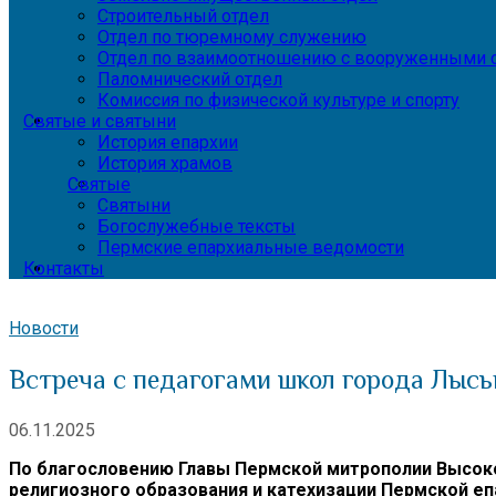
Строительный отдел
Отдел по тюремному служению
Отдел по взаимоотношению с вооруженными с
Паломнический отдел
Комиссия по физической культуре и спорту
Святые и святыни
История епархии
История храмов
Святые
Святыни
Богослужебные тексты
Пермские епархиальные ведомости
Контакты
Новости
Встреча с педагогами школ города Лыс
06.11.2025
По благословению Главы Пермской митрополии Высок
религиозного образования и катехизации Пермской е