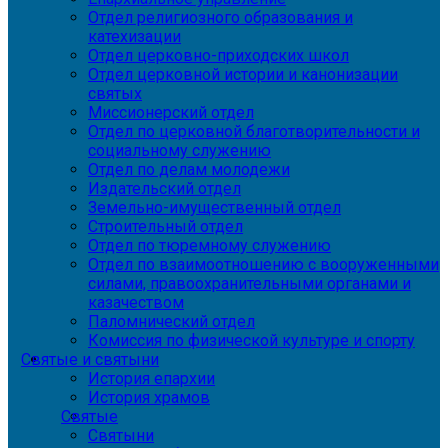
Отдел религиозного образования и
катехизации
Отдел церковно-приходских школ
Отдел церковной истории и канонизации
святых
Миссионерский отдел
Отдел по церковной благотворительности и
социальному служению
Отдел по делам молодежи
Издательский отдел
Земельно-имущественный отдел
Строительный отдел
Отдел по тюремному служению
Отдел по взаимоотношению с вооруженными
силами, правоохранительными органами и
казачеством
Паломнический отдел
Комиссия по физической культуре и спорту
Святые и святыни
История епархии
История храмов
Святые
Святыни