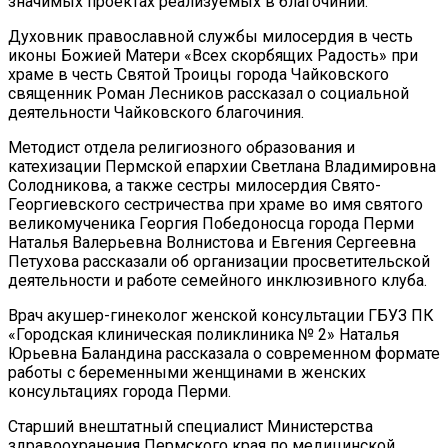
значимых проектах реализуемых в благочинии.
Духовник православной службы милосердия в честь
иконы Божией Матери «Всех скорбящих Радость» при
храме в честь Святой Троицы города Чайковского
священник Роман Лесников рассказал о социальной
деятельности Чайковского благочиния.
Методист отдела религиозного образования и
катехизации Пермской епархии Светлана Владимировна
Солодникова, а также сестры милосердия Свято-
Георгиевского сестричества при храме во имя святого
великомученика Георгия Победоносца города Перми
Наталья Валерьевна Волнистова и Евгения Сергеевна
Петухова рассказали об организации просветительской
деятельности и работе семейного инклюзивного клуба.
Врач акушер-гинеколог женской консультации ГБУЗ ПК
«Городская клиническая поликлиника № 2» Наталья
Юрьевна Баландина рассказала о современном формате
работы с беременными женщинами в женских
консультациях города Перми.
Старший внештатный специалист Министерства
здравоохранения Пермского края по медицинской