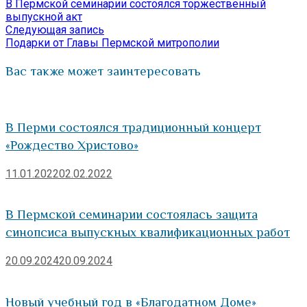
запись:
В Пермской семинарии состоялся торжественный
по
выпускной акт
Следующая
Следующая запись
записям
запись:
Подарки от Главы Пермской митрополии
Вас также может заинтересовать
В Перми состоялся традиционный концерт
«Рождество Христово»
11.01.2022
02.02.2022
В Пермской семинарии состоялась защита
синопсиса выпускных квалификационных работ
20.09.2024
20.09.2024
Новый учебный год в «Благодатном Доме»