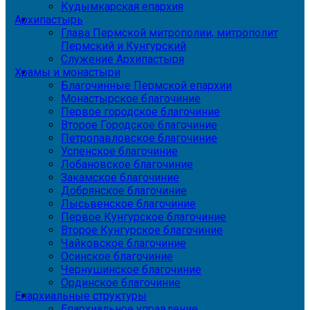
Кудымкарская епархия
Архипастырь
Глава Пермской митрополии, митрополит
Пермский и Кунгурский
Служение Архипастыря
Храмы и монастыри
Благочинные Пермской епархии
Монастырское благочиние
Первое городское благочиние
Второе Городское благочиние
Петропавловское благочиние
Успенское благочиние
Лобановское благочиние
Закамское благочиние
Добрянское благочиние
Лысьвенское благочиние
Первое Кунгурское благочиние
Второе Кунгурское благочиние
Чайковское благочиние
Осинское благочиние
Чернушинское благочиние
Ординское благочиние
Епархиальные структуры
Епархиальное управление