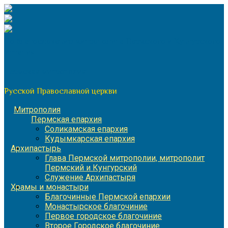
Перейти
к
содержимому
По благословению митрополита Пермского и Кунгурского
Игнатия
Пермская митрополия
Русской Православной церкви
Митрополия
Пермская епархия
Соликамская епархия
Кудымкарская епархия
Архипастырь
Глава Пермской митрополии, митрополит
Пермский и Кунгурский
Служение Архипастыря
Храмы и монастыри
Благочинные Пермской епархии
Монастырское благочиние
Первое городское благочиние
Второе Городское благочиние