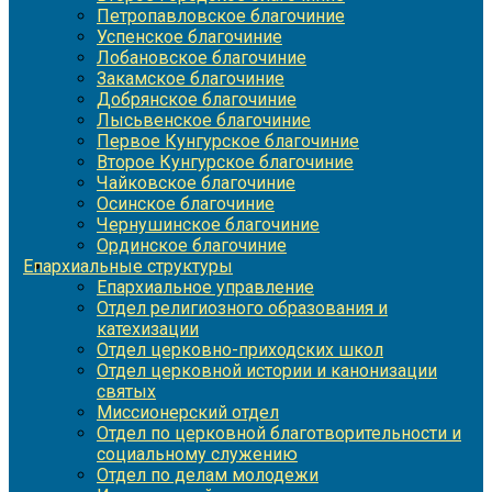
Петропавловское благочиние
Успенское благочиние
Лобановское благочиние
Закамское благочиние
Добрянское благочиние
Лысьвенское благочиние
Первое Кунгурское благочиние
Второе Кунгурское благочиние
Чайковское благочиние
Осинское благочиние
Чернушинское благочиние
Ординское благочиние
Епархиальные структуры
Епархиальное управление
Отдел религиозного образования и
катехизации
Отдел церковно-приходских школ
Отдел церковной истории и канонизации
святых
Миссионерский отдел
Отдел по церковной благотворительности и
социальному служению
Отдел по делам молодежи