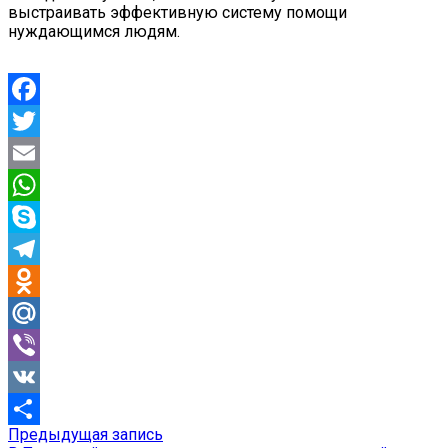
выстраивать эффективную систему помощи
нуждающимся людям.
Facebook
Twitter
Email
WhatsApp
Skype
Telegram
Odnoklassniki
Mail.Ru
Viber
VK
Предыдущая
Предыдущая запись
Навигация
Отправить