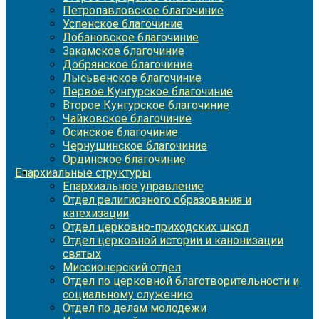
Петропавловское благочиние
Успенское благочиние
Лобановское благочиние
Закамское благочиние
Добрянское благочиние
Лысьвенское благочиние
Первое Кунгурское благочиние
Второе Кунгурское благочиние
Чайковское благочиние
Осинское благочиние
Чернушинское благочиние
Ординское благочиние
Епархиальные структуры
Епархиальное управление
Отдел религиозного образования и
катехизации
Отдел церковно-приходских школ
Отдел церковной истории и канонизации
святых
Миссионерский отдел
Отдел по церковной благотворительности и
социальному служению
Отдел по делам молодежи