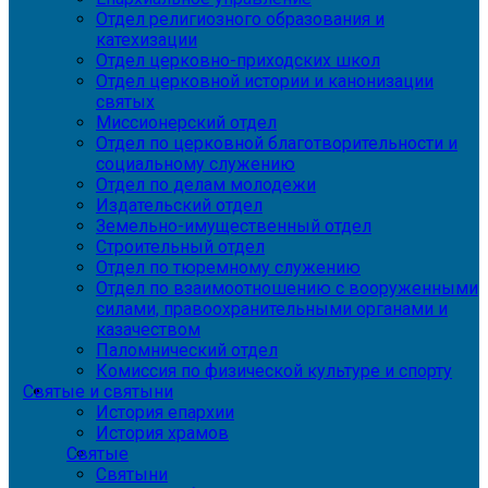
Отдел религиозного образования и
катехизации
Отдел церковно-приходских школ
Отдел церковной истории и канонизации
святых
Миссионерский отдел
Отдел по церковной благотворительности и
социальному служению
Отдел по делам молодежи
Издательский отдел
Земельно-имущественный отдел
Строительный отдел
Отдел по тюремному служению
Отдел по взаимоотношению с вооруженными
силами, правоохранительными органами и
казачеством
Паломнический отдел
Комиссия по физической культуре и спорту
Святые и святыни
История епархии
История храмов
Святые
Святыни