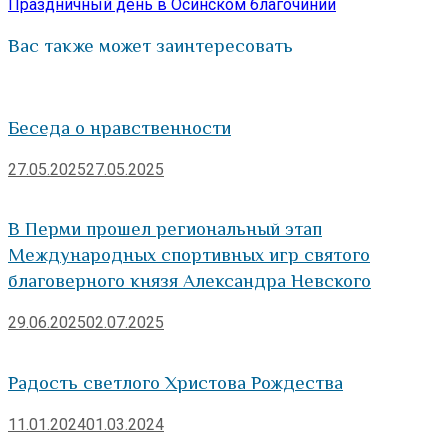
записям
запись:
Праздничный день в Осинском благочинии
Вас также может заинтересовать
Беседа о нравственности
27.05.2025
27.05.2025
В Перми прошел региональный этап
Международных спортивных игр святого
благоверного князя Александра Невского
29.06.2025
02.07.2025
Радость светлого Христова Рождества
11.01.2024
01.03.2024