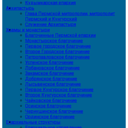
Кудымкарская епархия
Архипастырь
Глава Пермской митрополии, митрополит
Пермский и Кунгурский
Служение Архипастыря
Храмы и монастыри
Благочинные Пермской епархии
Монастырское благочиние
Первое городское благочиние
Второе Городское благочиние
Петропавловское благочиние
Успенское благочиние
Лобановское благочиние
Закамское благочиние
Добрянское благочиние
Лысьвенское благочиние
Первое Кунгурское благочиние
Второе Кунгурское благочиние
Чайковское благочиние
Осинское благочиние
Чернушинское благочиние
Ординское благочиние
Епархиальные структуры
Епархиальное управление