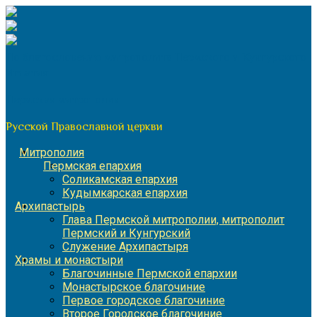
Перейти
к
содержимому
По благословению митрополита Пермского и Кунгурского
Игнатия
Пермская митрополия
Русской Православной церкви
Митрополия
Пермская епархия
Соликамская епархия
Кудымкарская епархия
Архипастырь
Глава Пермской митрополии, митрополит
Пермский и Кунгурский
Служение Архипастыря
Храмы и монастыри
Благочинные Пермской епархии
Монастырское благочиние
Первое городское благочиние
Второе Городское благочиние