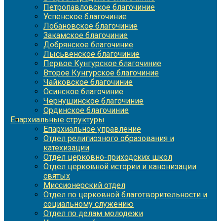
Петропавловское благочиние
Успенское благочиние
Лобановское благочиние
Закамское благочиние
Добрянское благочиние
Лысьвенское благочиние
Первое Кунгурское благочиние
Второе Кунгурское благочиние
Чайковское благочиние
Осинское благочиние
Чернушинское благочиние
Ординское благочиние
Епархиальные структуры
Епархиальное управление
Отдел религиозного образования и
катехизации
Отдел церковно-приходских школ
Отдел церковной истории и канонизации
святых
Миссионерский отдел
Отдел по церковной благотворительности и
социальному служению
Отдел по делам молодежи