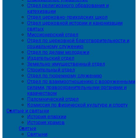
Отдел религиозного образования и
катехизации
Отдел церковно-приходских школ
Отдел церковной истории и канонизации
святых
Миссионерский отдел
Отдел по церковной благотворительности и
социальному служению
Отдел по делам молодежи
Издательский отдел
Земельно-имущественный отдел
Строительный отдел
Отдел по тюремному служению
Отдел по взаимоотношению с вооруженными
силами, правоохранительными органами и
казачеством
Паломнический отдел
Комиссия по физической культуре и спорту
Святые и святыни
История епархии
История храмов
Святые
Святыни