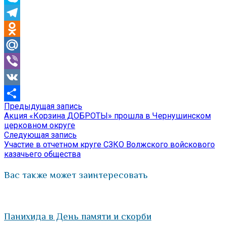
Skype
Telegram
Odnoklassniki
Mail.Ru
Viber
VK
Предыдущая
Предыдущая запись
Навигация
Отправить
запись:
Акция «Корзина ДОБРОТЫ» прошла в Чернушинском
по
церковном округе
Следующая
Следующая запись
записям
запись:
Участие в отчетном круге СЗКО Волжского войскового
казачьего общества
Вас также может заинтересовать
Панихида в День памяти и скорби