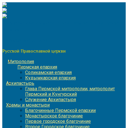
Перейти
к
содержимому
По благословению митрополита Пермского и Кунгурского
Игнатия
Пермская митрополия
Русской Православной церкви
Митрополия
Пермская епархия
Соликамская епархия
Кудымкарская епархия
Архипастырь
Глава Пермской митрополии, митрополит
Пермский и Кунгурский
Служение Архипастыря
Храмы и монастыри
Благочинные Пермской епархии
Монастырское благочиние
Первое городское благочиние
Второе Городское благочиние