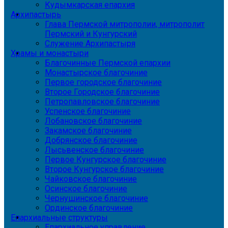
Кудымкарская епархия
Архипастырь
Глава Пермской митрополии, митрополит
Пермский и Кунгурский
Служение Архипастыря
Храмы и монастыри
Благочинные Пермской епархии
Монастырское благочиние
Первое городское благочиние
Второе Городское благочиние
Петропавловское благочиние
Успенское благочиние
Лобановское благочиние
Закамское благочиние
Добрянское благочиние
Лысьвенское благочиние
Первое Кунгурское благочиние
Второе Кунгурское благочиние
Чайковское благочиние
Осинское благочиние
Чернушинское благочиние
Ординское благочиние
Епархиальные структуры
Епархиальное управление