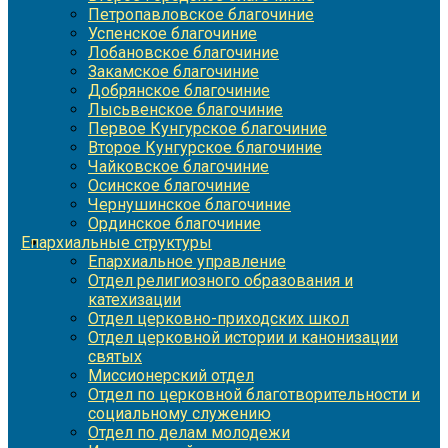
Петропавловское благочиние
Успенское благочиние
Лобановское благочиние
Закамское благочиние
Добрянское благочиние
Лысьвенское благочиние
Первое Кунгурское благочиние
Второе Кунгурское благочиние
Чайковское благочиние
Осинское благочиние
Чернушинское благочиние
Ординское благочиние
Епархиальные структуры
Епархиальное управление
Отдел религиозного образования и
катехизации
Отдел церковно-приходских школ
Отдел церковной истории и канонизации
святых
Миссионерский отдел
Отдел по церковной благотворительности и
социальному служению
Отдел по делам молодежи