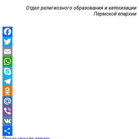
Отдел религиозного образования и катехизации
Пермской епархии
Facebook
Twitter
Email
WhatsApp
Skype
Telegram
Odnoklassniki
Mail.Ru
Viber
VK
Предыдущая
Предыдущая запись