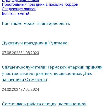
Навигация
Отправить
запись:
Престольный праздник в поселке Кордон
по
Следующая
Следующая запись
запись:
Вечная память!
записям
Вас также может заинтересовать
Духовный праздник в Култаево
07.08.2023
31.08.2023
Священнослужители Пермской епархии приняли
участие в мероприятиях, посвященных Дню
защитника Отечества
24.02.2024
27.02.2024
Состоялась работа секции, посвященной