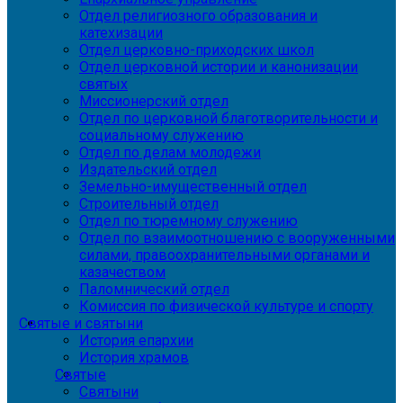
Отдел религиозного образования и
катехизации
Отдел церковно-приходских школ
Отдел церковной истории и канонизации
святых
Миссионерский отдел
Отдел по церковной благотворительности и
социальному служению
Отдел по делам молодежи
Издательский отдел
Земельно-имущественный отдел
Строительный отдел
Отдел по тюремному служению
Отдел по взаимоотношению с вооруженными
силами, правоохранительными органами и
казачеством
Паломнический отдел
Комиссия по физической культуре и спорту
Святые и святыни
История епархии
История храмов
Святые
Святыни