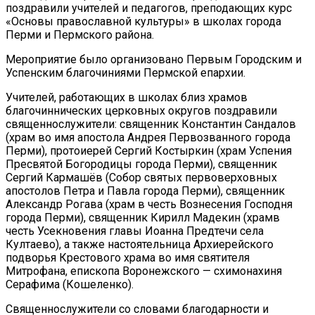
поздравили учителей и педагогов, преподающих курс
«Основы православной культуры» в школах города
Перми и Пермского района.
Мероприятие было организовано Первым Городским и
Успенским благочиниями Пермской епархии.
Учителей, работающих в школах близ храмов
благочиннических церковных округов поздравили
священнослужители: священник Константин Сандалов
(храм во имя апостола Андрея Первозванного города
Перми), протоиерей Сергий Костыркин (храм Успения
Пресвятой Богородицы города Перми), священник
Сергий Кармашёв (Собор святых первоверховных
апостолов Петра и Павла города Перми), священник
Александр Рогава (храм в честь Вознесения Господня
города Перми), священник Кирилл Мадекин (храмв
честь Усекновения главы Иоанна Предтечи села
Култаево), а также настоятельница Архиерейского
подворья Крестового храма во имя святителя
Митрофана, епископа Воронежского — схимонахиня
Серафима (Кошеленко).
Священнослужители со словами благодарности и