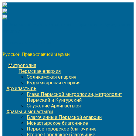
Перейти
к
содержимому
По благословению митрополита Пермского и Кунгурского
Игнатия
Пермская митрополия
Русской Православной церкви
Митрополия
Пермская епархия
Соликамская епархия
Кудымкарская епархия
Архипастырь
Глава Пермской митрополии, митрополит
Пермский и Кунгурский
Служение Архипастыря
Храмы и монастыри
Благочинные Пермской епархии
Монастырское благочиние
Первое городское благочиние
Второе Городское благочиние