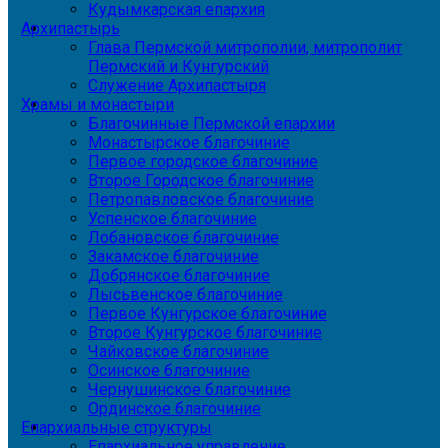
Кудымкарская епархия
Архипастырь
Глава Пермской митрополии, митрополит
Пермский и Кунгурский
Служение Архипастыря
Храмы и монастыри
Благочинные Пермской епархии
Монастырское благочиние
Первое городское благочиние
Второе Городское благочиние
Петропавловское благочиние
Успенское благочиние
Лобановское благочиние
Закамское благочиние
Добрянское благочиние
Лысьвенское благочиние
Первое Кунгурское благочиние
Второе Кунгурское благочиние
Чайковское благочиние
Осинское благочиние
Чернушинское благочиние
Ординское благочиние
Епархиальные структуры
Епархиальное управление