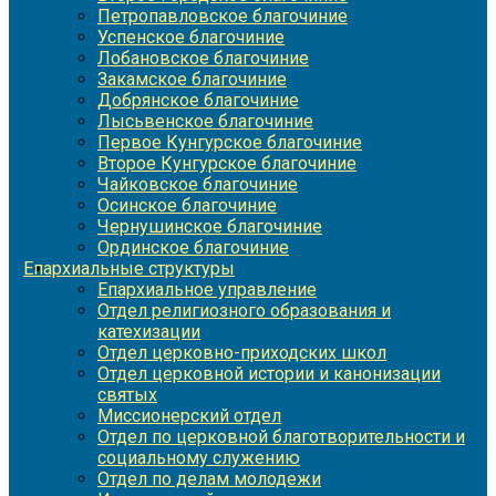
Петропавловское благочиние
Успенское благочиние
Лобановское благочиние
Закамское благочиние
Добрянское благочиние
Лысьвенское благочиние
Первое Кунгурское благочиние
Второе Кунгурское благочиние
Чайковское благочиние
Осинское благочиние
Чернушинское благочиние
Ординское благочиние
Епархиальные структуры
Епархиальное управление
Отдел религиозного образования и
катехизации
Отдел церковно-приходских школ
Отдел церковной истории и канонизации
святых
Миссионерский отдел
Отдел по церковной благотворительности и
социальному служению
Отдел по делам молодежи