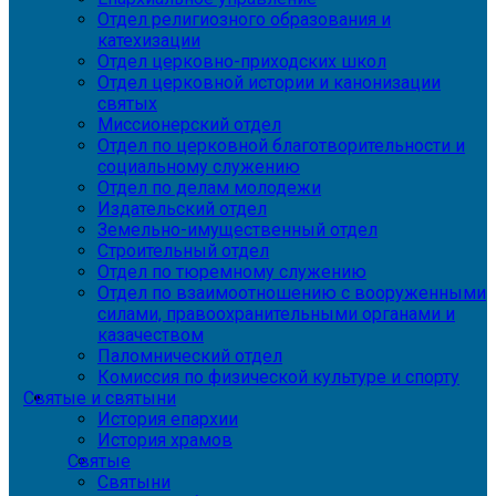
Отдел религиозного образования и
катехизации
Отдел церковно-приходских школ
Отдел церковной истории и канонизации
святых
Миссионерский отдел
Отдел по церковной благотворительности и
социальному служению
Отдел по делам молодежи
Издательский отдел
Земельно-имущественный отдел
Строительный отдел
Отдел по тюремному служению
Отдел по взаимоотношению с вооруженными
силами, правоохранительными органами и
казачеством
Паломнический отдел
Комиссия по физической культуре и спорту
Святые и святыни
История епархии
История храмов
Святые
Святыни