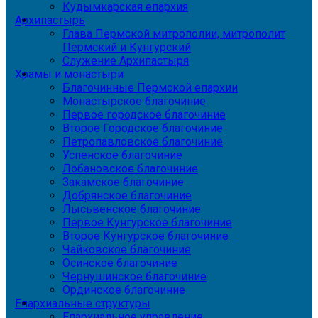
Кудымкарская епархия
Архипастырь
Глава Пермской митрополии, митрополит
Пермский и Кунгурский
Служение Архипастыря
Храмы и монастыри
Благочинные Пермской епархии
Монастырское благочиние
Первое городское благочиние
Второе Городское благочиние
Петропавловское благочиние
Успенское благочиние
Лобановское благочиние
Закамское благочиние
Добрянское благочиние
Лысьвенское благочиние
Первое Кунгурское благочиние
Второе Кунгурское благочиние
Чайковское благочиние
Осинское благочиние
Чернушинское благочиние
Ординское благочиние
Епархиальные структуры
Епархиальное управление