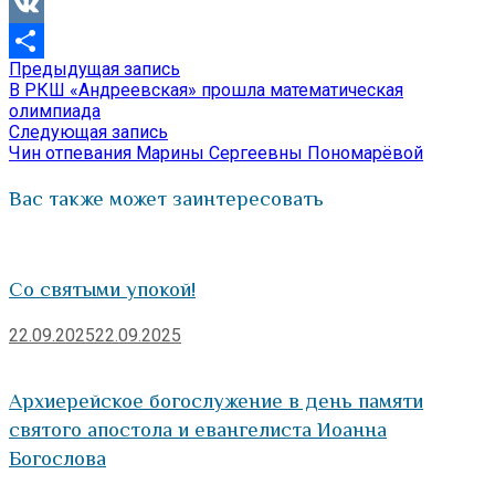
Viber
VK
Предыдущая
Предыдущая запись
Навигация
Отправить
запись:
В РКШ «Андреевская» прошла математическая
по
олимпиада
Следующая
Следующая запись
записям
запись:
Чин отпевания Марины Сергеевны Пономарёвой
Вас также может заинтересовать
Со святыми упокой!
22.09.2025
22.09.2025
Архиерейское богослужение в день памяти
святого апостола и евангелиста Иоанна
Богослова