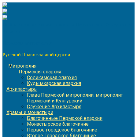
Перейти
к
содержимому
По благословению митрополита Пермского и Кунгурского
Игнатия
Пермская митрополия
Русской Православной церкви
Митрополия
Пермская епархия
Соликамская епархия
Кудымкарская епархия
Архипастырь
Глава Пермской митрополии, митрополит
Пермский и Кунгурский
Служение Архипастыря
Храмы и монастыри
Благочинные Пермской епархии
Монастырское благочиние
Первое городское благочиние
Второе Городское благочиние