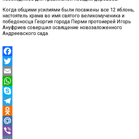
Когда общими усилиями были посажены все 12 яблонь,
настоятель храма во имя святого великомученика и
победоносца Георгия города Перми протоиерей Игорь
Ануфриев совершил освящение новозаложенного
Андреевского сада.
Facebook
Twitter
Email
WhatsApp
Skype
Telegram
Odnoklassniki
Mail.Ru