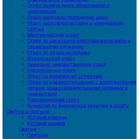
Отдел религиозного образования и
катехизации
Отдел церковно-приходских школ
Отдел церковной истории и канонизации
святых
Миссионерский отдел
Отдел по церковной благотворительности и
социальному служению
Отдел по делам молодежи
Издательский отдел
Земельно-имущественный отдел
Строительный отдел
Отдел по тюремному служению
Отдел по взаимоотношению с вооруженными
силами, правоохранительными органами и
казачеством
Паломнический отдел
Комиссия по физической культуре и спорту
Святые и святыни
История епархии
История храмов
Святые
Святыни