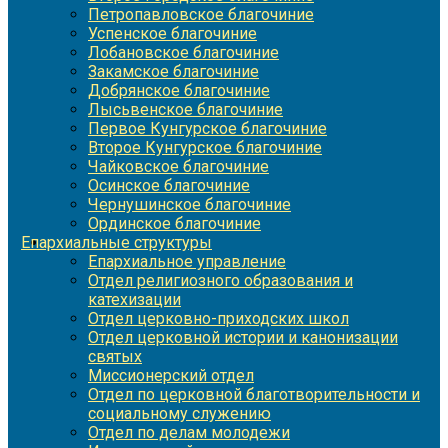
Петропавловское благочиние
Успенское благочиние
Лобановское благочиние
Закамское благочиние
Добрянское благочиние
Лысьвенское благочиние
Первое Кунгурское благочиние
Второе Кунгурское благочиние
Чайковское благочиние
Осинское благочиние
Чернушинское благочиние
Ординское благочиние
Епархиальные структуры
Епархиальное управление
Отдел религиозного образования и
катехизации
Отдел церковно-приходских школ
Отдел церковной истории и канонизации
святых
Миссионерский отдел
Отдел по церковной благотворительности и
социальному служению
Отдел по делам молодежи