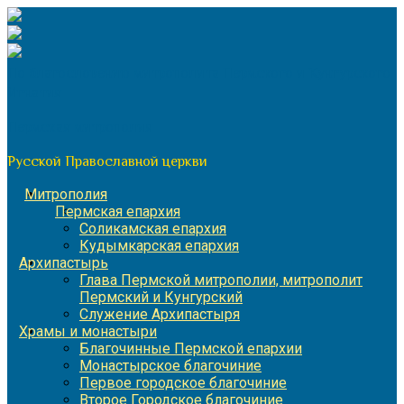
Перейти
к
содержимому
По благословению митрополита Пермского и Кунгурского
Игнатия
Пермская митрополия
Русской Православной церкви
Митрополия
Пермская епархия
Соликамская епархия
Кудымкарская епархия
Архипастырь
Глава Пермской митрополии, митрополит
Пермский и Кунгурский
Служение Архипастыря
Храмы и монастыри
Благочинные Пермской епархии
Монастырское благочиние
Первое городское благочиние
Второе Городское благочиние