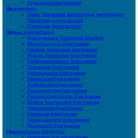
Кудымкарская епархия
Архипастырь
Глава Пермской митрополии, митрополит
Пермский и Кунгурский
Служение Архипастыря
Храмы и монастыри
Благочинные Пермской епархии
Монастырское благочиние
Первое городское благочиние
Второе Городское благочиние
Петропавловское благочиние
Успенское благочиние
Лобановское благочиние
Закамское благочиние
Добрянское благочиние
Лысьвенское благочиние
Первое Кунгурское благочиние
Второе Кунгурское благочиние
Чайковское благочиние
Осинское благочиние
Чернушинское благочиние
Ординское благочиние
Епархиальные структуры
Епархиальное управление