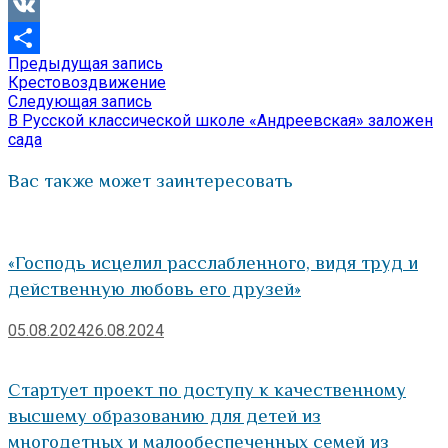
Viber
VK
Предыдущая
Предыдущая запись
Навигация
Отправить
запись:
Крестовоздвижение
по
Следующая
Следующая запись
запись:
В Русской классической школе «Андреевская» заложен
записям
сада
Вас также может заинтересовать
«Господь исцелил расслабленного, видя труд и
действенную любовь его друзей»
05.08.2024
26.08.2024
Стартует проект по доступу к качественному
высшему образованию для детей из
многодетных и малообеспеченных семей из