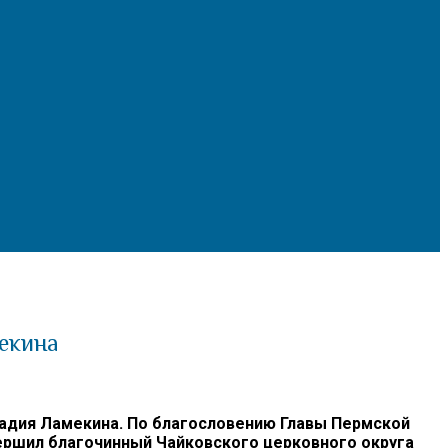
мекина
надия Ламекина. По благословению Главы Пермской
ершил благочинный Чайковского церковного округа