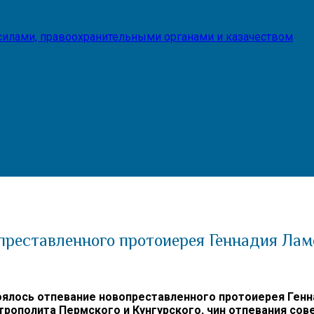
илами, правоохранительными органами и казачеством
опреставленного протоиерея Геннадия Ла
тоялось отпевание новопреставленного протоиерея Ген
полита Пермского и Кунгурского, чин отпевания сов