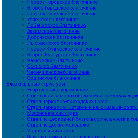
Первое городское благочиние
Второе Городское благочиние
Петропавловское благочиние
Успенское благочиние
Лобановское благочиние
Закамское благочиние
Добрянское благочиние
Лысьвенское благочиние
Первое Кунгурское благочиние
Второе Кунгурское благочиние
Чайковское благочиние
Осинское благочиние
Чернушинское благочиние
Ординское благочиние
Епархиальные структуры
Епархиальное управление
Отдел религиозного образования и катехизаци
Отдел церковно-приходских школ
Отдел церковной истории и канонизации святы
Миссионерский отдел
Отдел по церковной благотворительности и с
Отдел по делам молодежи
Издательский отдел
Земельно-имущественный отдел