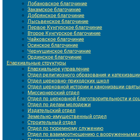
Лобановское благочиние
Закамское благочиние
Добрянское благочиние
Лысьвенское благочиние
Первое Кунгурское благочиние
Второе Кунгурское благочиние
Чайковское благочиние
Осинское благочиние
Чернушинское благочиние
Ординское благочиние
Епархиальные структуры
Епархиальное управление
Отдел религиозного образования и катехизаци
Отдел церковно-приходских школ
Отдел церковной истории и канонизации святы
Миссионерский отдел
Отдел по церковной благотворительности и с
Отдел по делам молодежи
Издательский отдел
Земельно-имущественный отдел
Строительный отдел
Отдел по тюремному служению
Отдел по взаимоотношению с вооруженными с