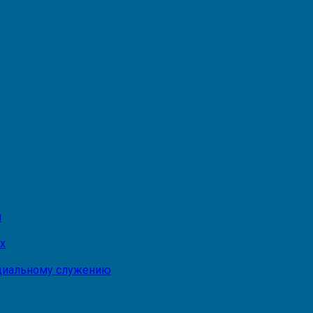
и
х
оциальному служению