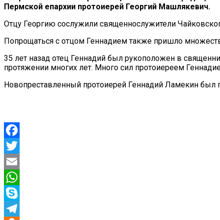
Пермской епархии протоиерей Георгий Машлякевич.
Отцу Георгию сослужили священнослужители Чайковског
Попрощаться с отцом Геннадием также пришло множество
35 лет назад отец Геннадий был рукоположен в священнич
протяжении многих лет. Много сил протоиереем Геннади
Новопреставленный протоиерей Геннадий Ламекин был п
Facebook
Twitter
Email
WhatsApp
Skype