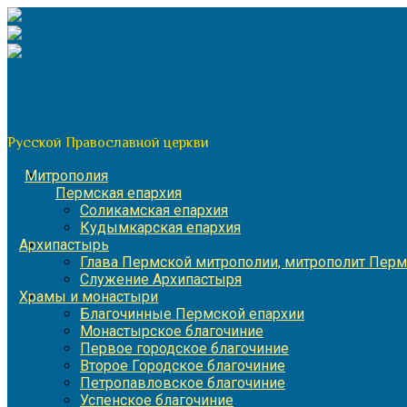
Перейти
к
содержимому
По благословению митрополита Пермского и Кунгурского 
Пермская митрополия
Русской Православной церкви
Митрополия
Пермская епархия
Соликамская епархия
Кудымкарская епархия
Архипастырь
Глава Пермской митрополии, митрополит Перм
Служение Архипастыря
Храмы и монастыри
Благочинные Пермской епархии
Монастырское благочиние
Первое городское благочиние
Второе Городское благочиние
Петропавловское благочиние
Успенское благочиние