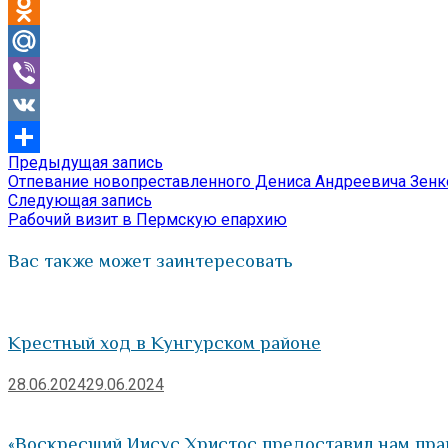
Telegram
Odnoklassniki
Mail.Ru
Viber
VK
Предыдущая
Предыдущая запись
Навигация
Отправить
запись:
Отпевание новопреставленного Дениса Андреевича Зенк
по
Следующая
Следующая запись
запись:
Рабочий визит в Пермскую епархию
записям
Вас также может заинтересовать
Крестный ход в Кунгурском районе
28.06.2024
29.06.2024
«Воскресший Иисус Христос предоставил нам пра