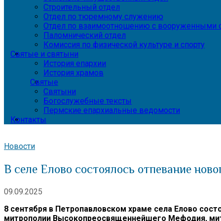
Строительный отдел
Отдел по тюремному служению
Отдел по взаимоотношению с вооруженными с
Паломнический отдел
Комиссия по физической культуре и спорту
Святые и святыни
История епархии
История храмов
Святые
Святыни
Богослужебные тексты
Пермские епархиальные ведомости
Контакты
Новости
В селе Елово состоялось отпевание нов
09.09.2025
8 сентября в Петропавловском храме села Елово сос
митрополии Высокопреосвященнейшего Мефодия, митро