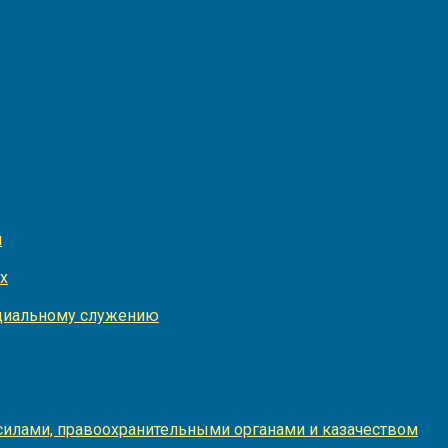
и
х
оциальному служению
илами, правоохранительными органами и казачеством