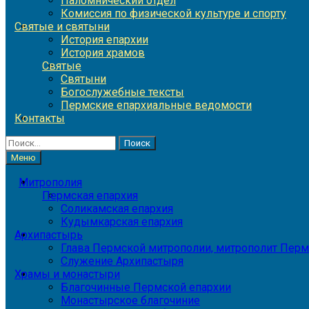
Паломнический отдел
Комиссия по физической культуре и спорту
Святые и святыни
История епархии
История храмов
Святые
Святыни
Богослужебные тексты
Пермские епархиальные ведомости
Контакты
Найти:
Меню
Митрополия
Пермская епархия
Соликамская епархия
Кудымкарская епархия
Архипастырь
Глава Пермской митрополии, митрополит Перм
Служение Архипастыря
Храмы и монастыри
Благочинные Пермской епархии
Монастырское благочиние